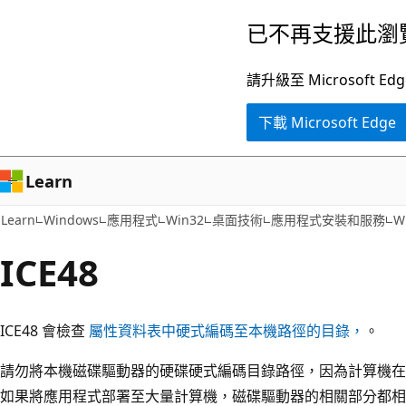
跳
已不再支援此瀏
到
主
請升級至 Microsof
要
下載 Microsoft Edge
內
容
Learn
Learn
Windows
應用程式
Win32
桌面技術
應用程式安裝和服務
W
ICE48
ICE48 會檢查
屬性資料表中硬式編碼至本機路徑的目錄，
。
請勿將本機磁碟驅動器的硬碟硬式編碼目錄路徑，因為計算機在
如果將應用程式部署至大量計算機，磁碟驅動器的相關部分都相