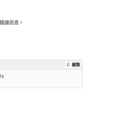
貼錯誤訊息。
複製
y 
