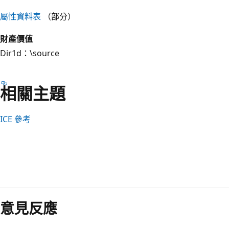
屬性資料表
（部分）
財產
價值
Dir1
d：\source
相關主題
ICE 參考
閱
讀
意見反應
模
式