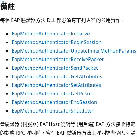
備註
每個 EAP 驗證器方法 DLL 都必須有下列 API 的公用實作：
EapMethodAuthenticatorInitialize
EapMethodAuthenticatorBeginSession
EapMethodAuthenticatorUpdateInnerMethodParams
EapMethodAuthenticatorReceivePacket
EapMethodAuthenticatorSendPacket
EapMethodAuthenticatorGetAttributes
EapMethodAuthenticatorSetAttributes
EapMethodAuthenticatorGetResult
EapMethodAuthenticatorEndSession
EapMethodAuthenticatorShutdown
當驗證器 (伺服器) EAPHost 從對等 (用戶端) EAP 方法接收特定
的對應 RPC 呼叫時，會在 EAP 驗證器方法上呼叫這些 API。 請