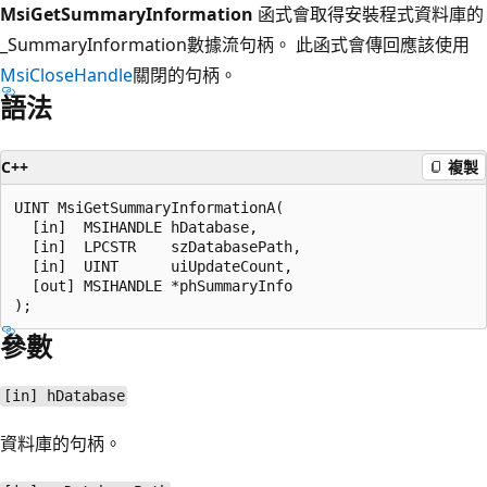
MsiGetSummaryInformation
函式會取得安裝程式資料庫的
_SummaryInformation數據流句柄。 此函式會傳回應該使用
MsiCloseHandle
關閉的句柄。
語法
C++
複製
UINT MsiGetSummaryInformationA(

  [in]  MSIHANDLE hDatabase,

  [in]  LPCSTR    szDatabasePath,

  [in]  UINT      uiUpdateCount,

  [out] MSIHANDLE *phSummaryInfo

參數
[in] hDatabase
資料庫的句柄。