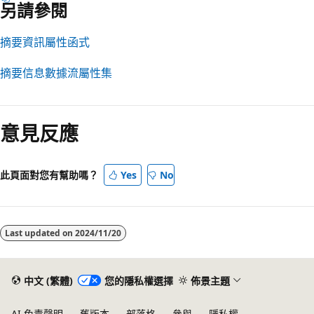
另請參閱
摘要資訊屬性函式
摘要信息數據流屬性集
閱
讀
意見反應
模
式
已
此頁面對您有幫助嗎？
Yes
No
停
用
Last updated on
2024/11/20
中文 (繁體)
您的隱私權選擇
佈景主題
AI 免責聲明
舊版本
部落格
參與
隱私權