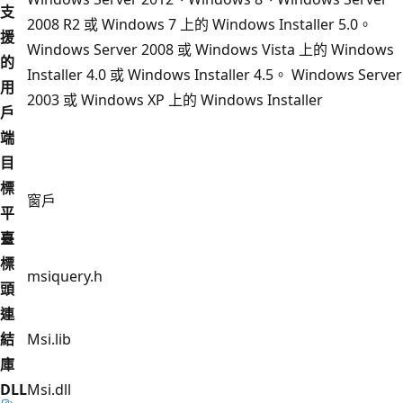
支
2008 R2 或 Windows 7 上的 Windows Installer 5.0。
援
Windows Server 2008 或 Windows Vista 上的 Windows
的
Installer 4.0 或 Windows Installer 4.5。 Windows Server
用
2003 或 Windows XP 上的 Windows Installer
戶
端
目
標
窗戶
平
臺
標
msiquery.h
頭
連
結
Msi.lib
庫
DLL
Msi.dll