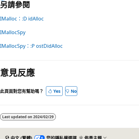
另請參閱
IMalloc：:D idAlloc
IMallocSpy
IMallocSpy：:P ostDidAlloc
閱
讀
意見反應
模
式
已
此頁面對您有幫助嗎？
Yes
No
停
用
Last updated on
2024/02/29
中文 (繁體)
您的隱私權選擇
佈景主題