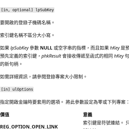
[in, optional] lpSubKey
要開啟的登錄子機碼名稱。
索引鍵名稱不區分大小寫。
如果
lpSubKey
參數
NULL
或空字串的指標，而且如果
hKey
是預
預先定義的索引鍵，
phkResult
會接收傳遞至函式的相同
hKey
句
的新句柄。
如需詳細資訊，請參閱
登錄專案大小限制。
[in] ulOptions
指定開啟金鑰時要套用的選項。 將此參數設定為零或下列專案
價值
意義
索引鍵是符號連結。 
REG_OPTION_OPEN_LINK