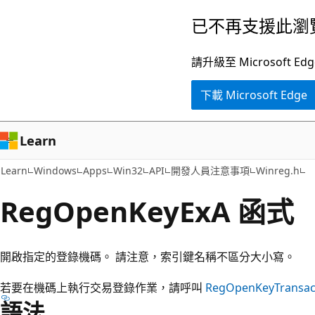
跳
已不再支援此瀏
到
主
請升級至 Microsof
要
下載 Microsoft Edge
內
容
Learn
Learn
Windows
Apps
Win32
API
開發人員注意事項
Winreg.h
RegOpenKeyExA 函式 
開啟指定的登錄機碼。 請注意，索引鍵名稱不區分大小寫。
若要在機碼上執行交易登錄作業，請呼叫
RegOpenKeyTransac
語法