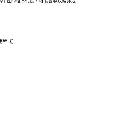
與非編碼中性的程序代碼，可能會導致編譯或
應用程式]
]