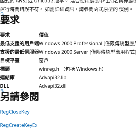
函式的 ANSI 或 Unicode 版本。 混合使用編碼中性別名
運行時間錯誤不符。 如需詳細資訊，請參閱函式原型的
慣例。
要求
要求
價值
最低支援的用戶端
Windows 2000 Professional [僅限傳統型
支援的最低伺服器
Windows 2000 Server [僅限傳統型應用程式
目標平臺
窗戶
標頭
winreg.h （包括 Windows.h）
連結庫
Advapi32.lib
DLL
Advapi32.dll
另請參閱
RegCloseKey
RegCreateKeyEx