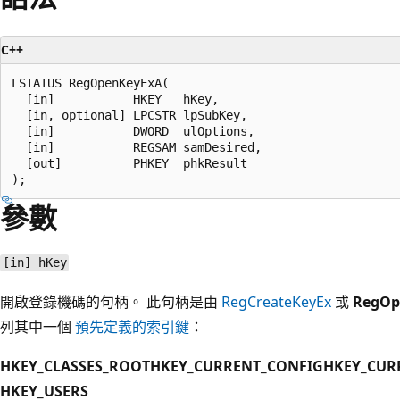
C++
LSTATUS RegOpenKeyExA(

  [in]           HKEY   hKey,

  [in, optional] LPCSTR lpSubKey,

  [in]           DWORD  ulOptions,

  [in]           REGSAM samDesired,

  [out]          PHKEY  phkResult

參數
[in] hKey
開啟登錄機碼的句柄。 此句柄是由
RegCreateKeyEx
或
RegOp
列其中一個
預先定義的索引鍵
：
HKEY_CLASSES_ROOT
HKEY_CURRENT_CONFIG
HKEY_CUR
HKEY_USERS