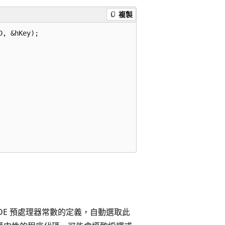
複製
, &hKey);

NICODE 預處理器常數的定義，自動選取此