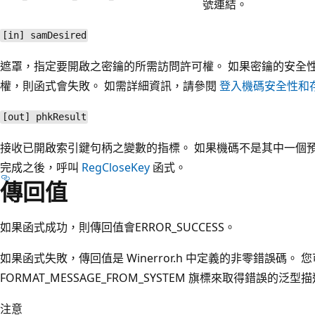
號連結。
[in] samDesired
遮罩，指定要開啟之密鑰的所需訪問許可權。 如果密鑰的安全
權，則函式會失敗。 如需詳細資訊，請參閱
登入機碼安全性和
[out] phkResult
接收已開啟索引鍵句柄之變數的指標。 如果機碼不是其中一個
完成之後，呼叫
RegCloseKey
函式。
傳回值
如果函式成功，則傳回值會ERROR_SUCCESS。
如果函式失敗，傳回值是 Winerror.h 中定義的非零錯誤碼。 
FORMAT_MESSAGE_FROM_SYSTEM 旗標來取得錯誤的泛型
注意