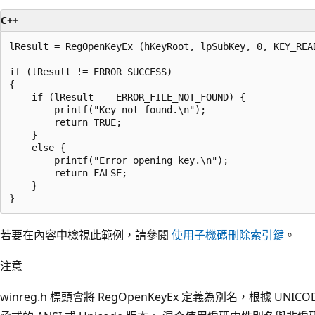
C++
lResult = RegOpenKeyEx (hKeyRoot, lpSubKey, 0, KEY_READ
if (lResult != ERROR_SUCCESS) 

{

    if (lResult == ERROR_FILE_NOT_FOUND) {

        printf("Key not found.\n");

        return TRUE;

    } 

    else {

        printf("Error opening key.\n");

        return FALSE;

    }

若要在內容中檢視此範例，請參閱
使用子機碼刪除索引鍵
。
注意
winreg.h 標頭會將 RegOpenKeyEx 定義為別名，根據 U