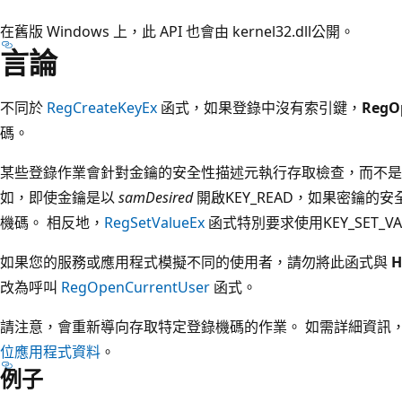
在舊版 Windows 上，此 API 也會由 kernel32.dll公開。
言論
不同於
RegCreateKeyEx
函式，如果登錄中沒有索引鍵，
RegO
碼。
某些登錄作業會針對金鑰的安全性描述元執行存取檢查，而不是
如，即使金鑰是以
samDesired
開啟KEY_READ，如果密鑰
機碼。 相反地，
RegSetValueEx
函式特別要求使用KEY_SET_
如果您的服務或應用程式模擬不同的使用者，請勿將此函式與
H
改為呼叫
RegOpenCurrentUser
函式。
請注意，會重新導向存取特定登錄機碼的作業。 如需詳細資訊
位應用程式資料
。
例子