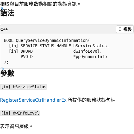
擷取與目前服務啟動相關的動態資訊。
語法
C++
複製
BOOL QueryServiceDynamicInformation(

  [in] SERVICE_STATUS_HANDLE hServiceStatus,

  [in] DWORD                 dwInfoLevel,

       PVOID                 *ppDynamicInfo

參數
[in] hServiceStatus
RegisterServiceCtrlHandlerEx
所提供的服務狀態句柄
[in] dwInfoLevel
表示資訊層級。