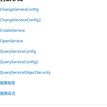
ChangeServiceConfig
ChangeServiceConfig2
CreateService
OpenService
QueryServiceConfig
QueryServiceConfig2
QueryServiceObjectSecurity
服務組態
服務函式
閱
讀