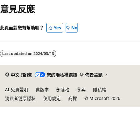
意見反應
模
式
已
此頁面對您有幫助嗎？
Yes
No
停
用
Last updated on
2024/03/13
中文 (繁體)
您的隱私權選擇
佈景主題
AI 免責聲明
舊版本
部落格
參與
隱私權
消費者健康隱私
使用規定
商標
© Microsoft 2026