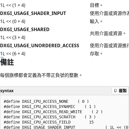
1L << (1 + 4)
目標。
DXGI_USAGE_SHADER_INPUT
使用介面或資源作
1L << (0 + 4)
輸入。
DXGI_USAGE_SHARED
共用介面或資源。
1L << (3 + 4)
DXGI_USAGE_UNORDERED_ACCESS
使用介面或資源進
1L << (6 + 4)
存取。
備註
每個旗標都會定義為不帶正負號的整數。
syntax
複製
#define DXGI_CPU_ACCESS_NONE    ( 0 )

#define DXGI_CPU_ACCESS_DYNAMIC    ( 1 )

#define DXGI_CPU_ACCESS_READ_WRITE    ( 2 )

#define DXGI_CPU_ACCESS_SCRATCH    ( 3 )

#define DXGI_CPU_ACCESS_FIELD        15

#define DXGI_USAGE_SHADER_INPUT             ( 1L << (0 