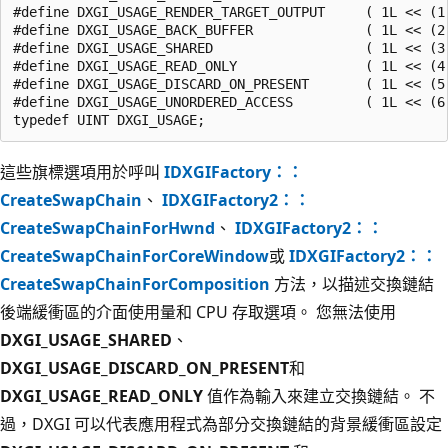
#define DXGI_USAGE_RENDER_TARGET_OUTPUT     ( 1L << (1 
#define DXGI_USAGE_BACK_BUFFER              ( 1L << (2 
#define DXGI_USAGE_SHARED                   ( 1L << (3 
#define DXGI_USAGE_READ_ONLY                ( 1L << (4 
#define DXGI_USAGE_DISCARD_ON_PRESENT       ( 1L << (5 
#define DXGI_USAGE_UNORDERED_ACCESS         ( 1L << (6 
這些旗標選項用於呼叫
IDXGIFactory：：
CreateSwapChain
、
IDXGIFactory2：：
CreateSwapChainForHwnd
、
IDXGIFactory2：：
CreateSwapChainForCoreWindow
或
IDXGIFactory2：：
CreateSwapChainForComposition
方法，以描述交換鏈結
後端緩衝區的介面使用量和 CPU 存取選項。 您無法使用
DXGI_USAGE_SHARED
、
DXGI_USAGE_DISCARD_ON_PRESENT
和
DXGI_USAGE_READ_ONLY
值作為輸入來建立交換鏈結。 不
過，DXGI 可以代表應用程式為部分交換鏈結的背景緩衝區設定