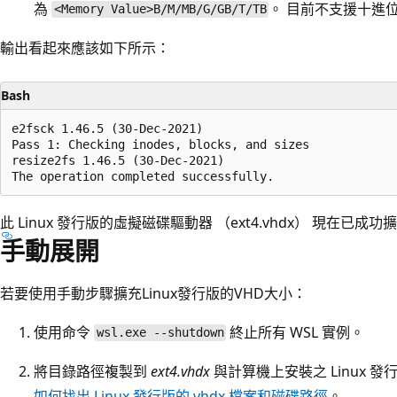
為
。 目前不支援十進
<Memory Value>B/M/MB/G/GB/T/TB
輸出看起來應該如下所示：
Bash
e2fsck 1.46.5 (30-Dec-2021)

Pass 1: Checking inodes, blocks, and sizes

resize2fs 1.46.5 (30-Dec-2021)

此 Linux 發行版的虛擬磁碟驅動器 （ext4.vhdx） 現在已成
手動展開
若要使用手動步驟擴充Linux發行版的VHD大小：
使用命令
終止所有 WSL 實例。
wsl.exe --shutdown
將目錄路徑複製到
ext4.vhdx
與計算機上安裝之 Linux 
如何找出 Linux 發行版的 vhdx 檔案和磁碟路徑
。