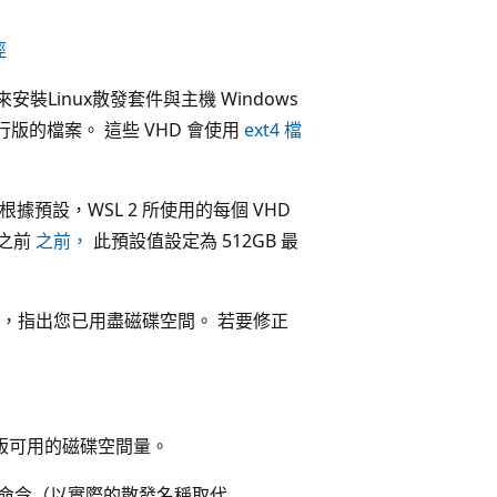
徑
來安裝Linux散發套件與主機 Windows
行版的檔案。 這些 VHD 會使用
ext4 檔
根據預設，WSL 2 所使用的每個 VHD
版之前
之前，
此預設值設定為 512GB 最
誤，指出您已用盡磁碟空間。 若要修正
 發行版可用的磁碟空間量。
入此命令（以實際的散發名稱取代