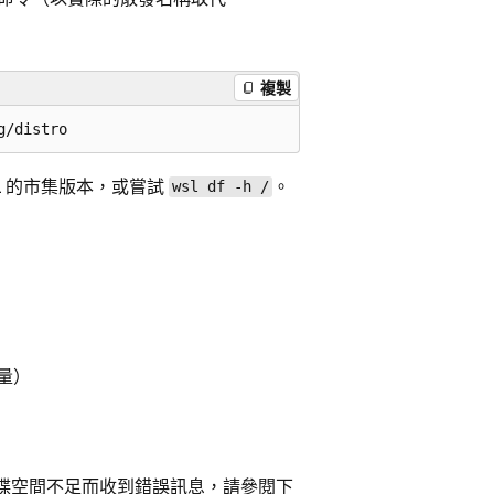
複製
L 的市集版本，或嘗試
。
wsl df -h /
量）
磁碟空間不足而收到錯誤訊息，請參閱下