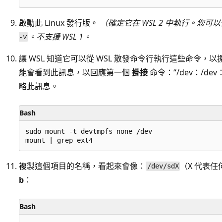
啟動此 Linux 發行版。
（確定它在 WSL 2 中執行。您可
。不支援 WSL 1。
-v
讓 WSL 知道它可以從 WSL 散發命令行執行這些命令，
能會看到此訊息，以回應第一個
掛接
命令：“/dev：/de
略此訊息。
Bash
sudo mount -t devtmpfs none /dev

複製這個項目的名稱，看起來會像：
（X 代表
/dev/sdX
b
：
Bash