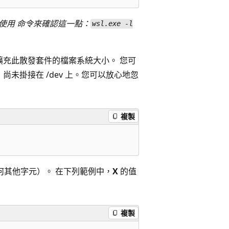
以使用 命令來確認這一點：
wsl.exe -l
以擴充此散發套件的檔案系統大小。 您可
v：尚未掛接在 /dev 上。您可以放心地忽
複製
任何其他字元）。 在下列範例中，
X
的值
複製