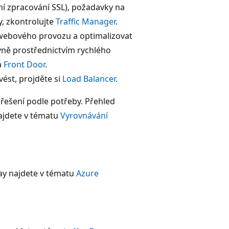
ní zpracování SSL), požadavky na
, zkontrolujte
Traffic Manager
.
 webového provozu a optimalizovat
ovně prostřednictvím rychlého
a
Front Door
.
ést, projděte si
Load Balancer
.
řešení podle potřeby. Přehled
najdete v tématu
Vyrovnávání
ay najdete v tématu
Azure