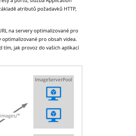
resy a portu, služba Application
základě atributů požadavků HTTP,
RL na servery optimalizované pro
 optimalizované pro obsah videa.
 tím, jak provoz do vašich aplikací