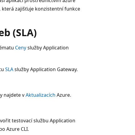
ši aplikaci prostřednictvím azure
 která zajišťuje konzistentní funkce
eb (SLA)
 tématu
Ceny
služby Application
atu
SLA
služby Application Gateway.
y najdete v
Aktualizacích
Azure.
vořit testovací službu Application
o Azure CLI.