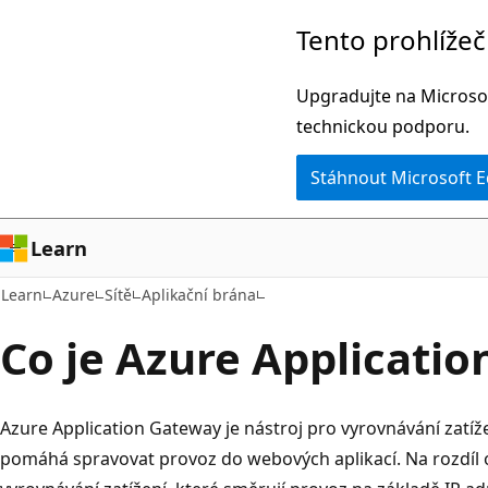
Přeskočit
Tento prohlíže
na
hlavní
Upgradujte na Microsof
obsah
technickou podporu.
Stáhnout Microsoft 
Learn
Learn
Azure
Sítě
Aplikační brána
Co je Azure Applicati
Azure Application Gateway je nástroj pro vyrovnávání zatí
pomáhá spravovat provoz do webových aplikací. Na rozdíl o