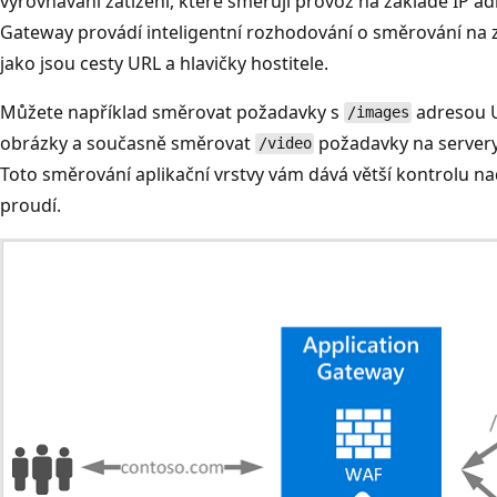
vyrovnávání zatížení, které směrují provoz na základě IP ad
Gateway provádí inteligentní rozhodování o směrování na 
jako jsou cesty URL a hlavičky hostitele.
Můžete například směrovat požadavky s
adresou U
/images
obrázky a současně směrovat
požadavky na servery
/video
Toto směrování aplikační vrstvy vám dává větší kontrolu nad
proudí.