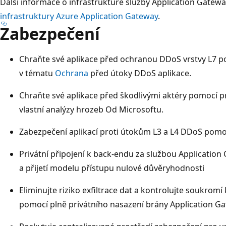
Další informace o infrastruktuře služby Application Gatew
infrastruktury Azure Application Gateway
.
Zabezpečení
Chraňte své aplikace před ochranou DDoS vrstvy L7 p
v tématu
Ochrana
před útoky DDoS aplikace.
Chraňte své aplikace před škodlivými aktéry pomocí p
vlastní analýzy hrozeb Od Microsoftu.
Zabezpečení aplikací proti útokům L3 a L4 DDoS pom
Privátní připojení k back-endu za službou Applicatio
a přijetí modelu přístupu nulové důvěryhodnosti
Eliminujte riziko exfiltrace dat a kontrolujte soukromí
pomocí plně privátního nasazení brány Application Ga