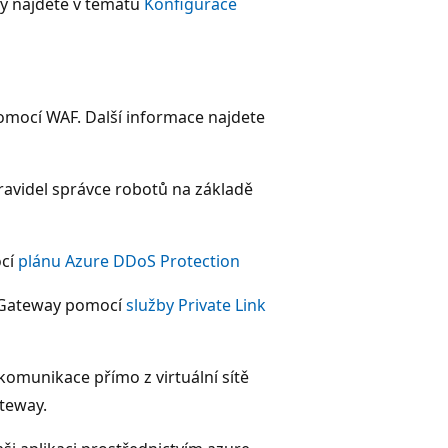
ay najdete v tématu
Konfigurace
omocí WAF. Další informace najdete
ravidel správce robotů na základě
ocí
plánu Azure DDoS Protection
n Gateway pomocí
služby Private Link
 komunikace přímo z virtuální sítě
teway.