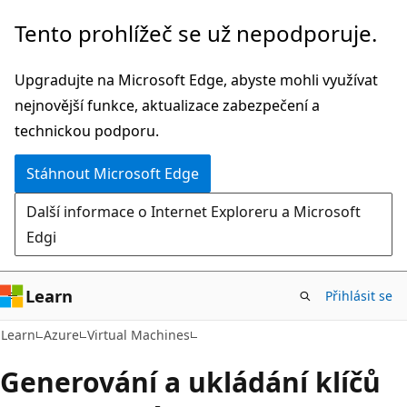
Přeskočit
Tento prohlížeč se už nepodporuje.
na
hlavní
Upgradujte na Microsoft Edge, abyste mohli využívat
obsah
nejnovější funkce, aktualizace zabezpečení a
technickou podporu.
Stáhnout Microsoft Edge
Další informace o Internet Exploreru a Microsoft
Edgi
Learn
Přihlásit se
Learn
Azure
Virtual Machines
Generování a ukládání klíčů