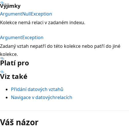
Výjimky
ArgumentNullException
Kolekce nemá relaci v zadaném indexu.
ArgumentException
Zadaný vztah nepatří do této kolekce nebo patří do jiné
kolekce.
Platí pro
Viz také
Přidání datových vztahů
Navigace v datovýchrelacích
Režim
čtení
Váš názor
zakázán