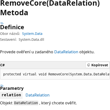
Remove
Core(DataRelation)
Metoda
Definice
Obor názvů:
System.Data
Sestavení:
System.Data.dll
Provede ověření u zadaného
DataRelation
objektu.
C#
Kopírovat
protected virtual void RemoveCore(System.Data.DataRela
Parametry
DataRelation
relation
Objekt
, který chcete ověřit.
DataRelation