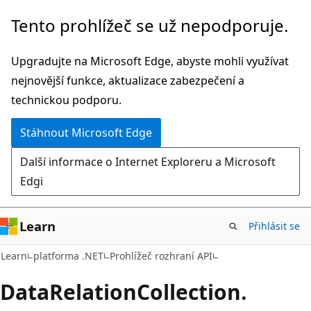
Přeskočit
Přeskočit
Tento prohlížeč se už nepodporuje.
na
na
hlavní
navigaci
Upgradujte na Microsoft Edge, abyste mohli využívat
obsah
na
nejnovější funkce, aktualizace zabezpečení a
stránce
technickou podporu.
Stáhnout Microsoft Edge
Další informace o Internet Exploreru a Microsoft
Edgi
Learn
Přihlásit se
C#
Learn
platforma .NET
Prohlížeč rozhraní API
Data
Relation
Collection.