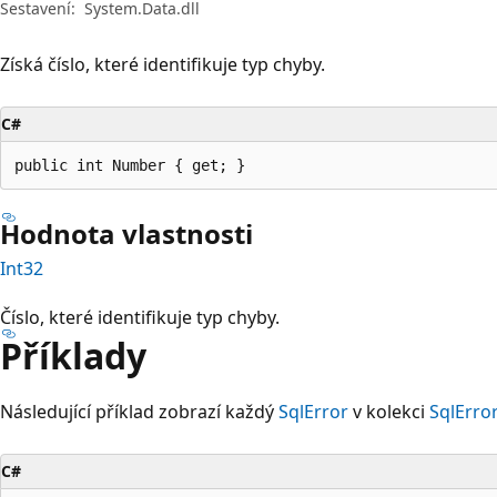
Sestavení:
System.Data.dll
Získá číslo, které identifikuje typ chyby.
C#
public int Number { get; }
Hodnota vlastnosti
Int32
Číslo, které identifikuje typ chyby.
Příklady
Následující příklad zobrazí každý
SqlError
v kolekci
SqlErro
C#