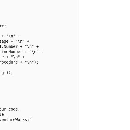
+)

+ "\n" +

age + "\n" +

.Number + "\n" +

ineNumber + "\n" +

e + "\n" +

ocedure + "\n");

g());

ur code,

e.

entureWorks;"
