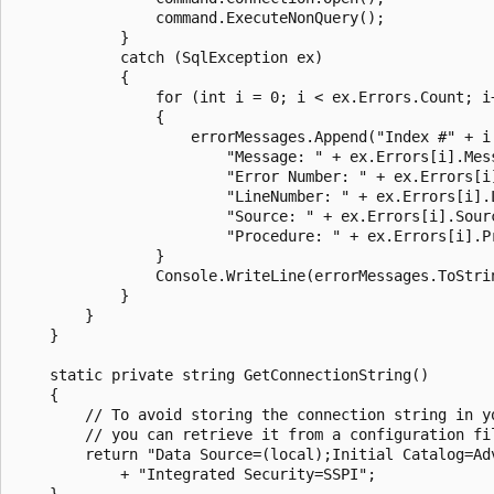
                command.ExecuteNonQuery();

            }

            catch (SqlException ex)

            {

                for (int i = 0; i < ex.Errors.Count; i+
                {

                    errorMessages.Append("Index #" + i 
                        "Message: " + ex.Errors[i].Mess
                        "Error Number: " + ex.Errors[i]
                        "LineNumber: " + ex.Errors[i].L
                        "Source: " + ex.Errors[i].Sourc
                        "Procedure: " + ex.Errors[i].Pr
                }

                Console.WriteLine(errorMessages.ToStrin
            }

        }

    }

    static private string GetConnectionString()

    {

        // To avoid storing the connection string in yo
        // you can retrieve it from a configuration fil
        return "Data Source=(local);Initial Catalog=Adv
            + "Integrated Security=SSPI";

    }
