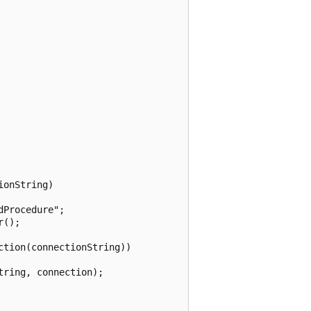
onString)

Procedure";

();

tion(connectionString))

ring, connection);
