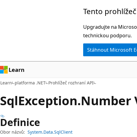
Přeskočit
Přeskočit
Tento prohlíže
na
na
hlavní
navigaci
Upgradujte na Microsof
obsah
na
technickou podporu.
stránce
Stáhnout Microsoft 
Learn
Learn
platforma .NET
Prohlížeč rozhraní API
Sql
Exception.
Number V
Definice
Obor názvů:
System.Data.SqlClient