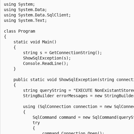
using System;

using System.Data;

using System.Data.SqlClient;

using System.Text;

class Program

{

    static void Main()

    {

        string s = GetConnectionString();

        ShowSqlException(s);

        Console.ReadLine();

    }

    public static void ShowSqlException(string connecti
    {

        string queryString = "EXECUTE NonExistantStored
        StringBuilder errorMessages = new StringBuilder
        using (SqlConnection connection = new SqlConnec
        {

            SqlCommand command = new SqlCommand(querySt
            try

            {

                command.Connection.Open();
