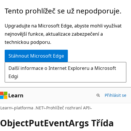
Přeskočit
Přeskočit
Tento prohlížeč se už nepodporuje.
na
na
hlavní
navigaci
Upgradujte na Microsoft Edge, abyste mohli využívat
obsah
na
nejnovější funkce, aktualizace zabezpečení a
stránce
technickou podporu.
Stáhnout Microsoft Edge
Další informace o Internet Exploreru a Microsoft
Edgi
Learn
Přihlásit se
C#
Learn
platforma .NET
Prohlížeč rozhraní API
Object
Put
Event
Args Třída