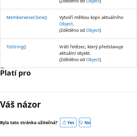
(Zděděno od
Object
)
MemberwiseClone()
Vytvoří mělkou kopii aktuálního
Object
.
(Zděděno od
Object
)
ToString()
Vrátí řetězec, který představuje
aktuální objekt.
(Zděděno od
Object
)
Platí pro
Režim
čtení
Váš názor
zakázán
Byla tato stránka užitečná?
Yes
No