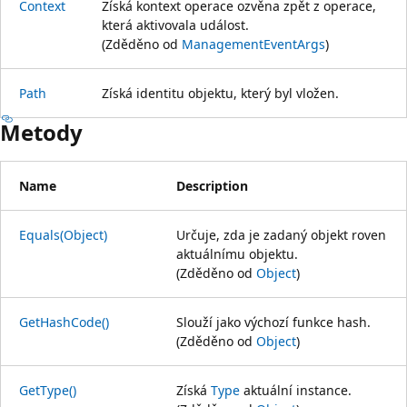
Context
Získá kontext operace ozvěna zpět z operace,
která aktivovala událost.
(Zděděno od
ManagementEventArgs
)
Path
Získá identitu objektu, který byl vložen.
Metody
Name
Description
Equals(Object)
Určuje, zda je zadaný objekt roven
aktuálnímu objektu.
(Zděděno od
Object
)
GetHashCode()
Slouží jako výchozí funkce hash.
(Zděděno od
Object
)
GetType()
Získá
Type
aktuální instance.