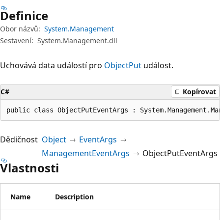
Definice
Obor názvů:
System.Management
Sestavení:
System.Management.dll
Uchovává data událostí pro
ObjectPut
událost.
C#
Kopírovat
public class ObjectPutEventArgs : System.Management.Ma
Dědičnost
Object
EventArgs
ManagementEventArgs
ObjectPutEventArgs
Vlastnosti
Name
Description