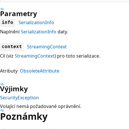
Parametry
SerializationInfo
info
Naplnění
SerializationInfo
daty.
StreamingContext
context
Cíl (viz
StreamingContext
) pro toto serializace.
Atributy
ObsoleteAttribute
Výjimky
SecurityException
Volající nemá požadované oprávnění.
Poznámky