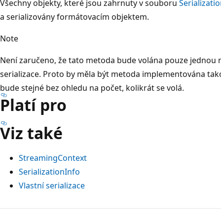
Všechny objekty, které jsou zahrnuty v souboru
Serializati
a serializovány formátovacím objektem.
Note
Není zaručeno, že tato metoda bude volána pouze jednou 
serializace. Proto by měla být metoda implementována ta
bude stejné bez ohledu na počet, kolikrát se volá.
Platí pro
Viz také
StreamingContext
SerializationInfo
Vlastní serializace
Režim
čtení