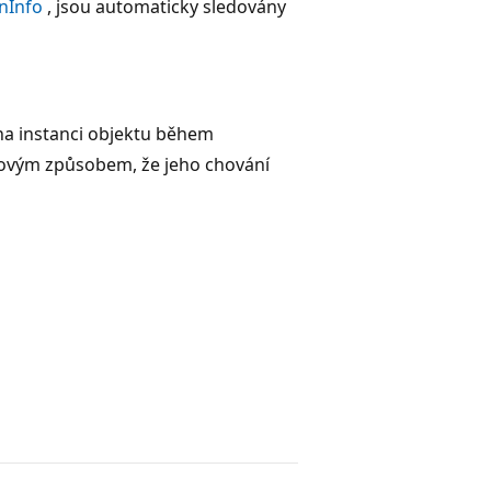
onInfo
, jsou automaticky sledovány
na instanci objektu během
kovým způsobem, že jeho chování