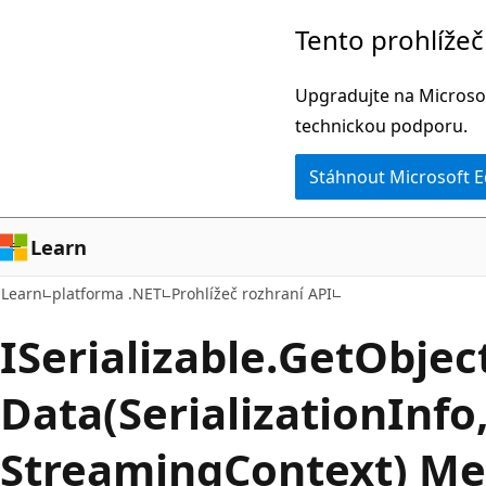
Přeskočit
Přeskočit
Tento prohlíže
na
na
hlavní
navigaci
Upgradujte na Microsof
obsah
na
technickou podporu.
stránce
Stáhnout Microsoft 
Learn
Learn
platforma .NET
Prohlížeč rozhraní API
ISerializable.
Get
Objec
Data(SerializationInfo
StreamingContext) M