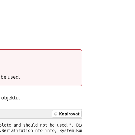
 be used.
 objektu.
Kopírovat
olete and should not be used.", DiagnosticId="SYSLIB0050"
.SerializationInfo info, System.Runtime.Serialization.St