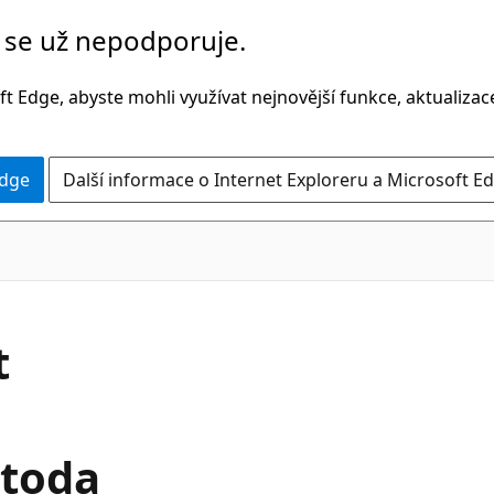
č se už nepodporuje.
t Edge, abyste mohli využívat nejnovější funkce, aktualiza
Edge
Další informace o Internet Exploreru a Microsoft Ed
C#
t
,
etoda