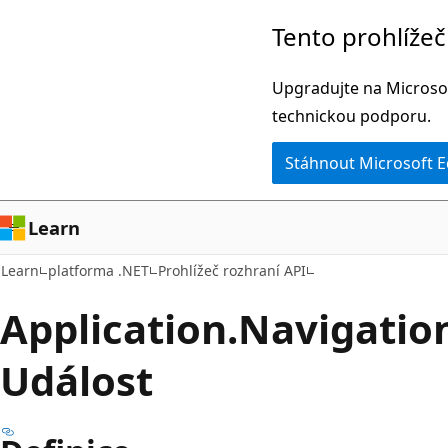
Přeskočit
Přeskočit
Tento prohlíže
na
na
hlavní
navigaci
Upgradujte na Microsof
obsah
na
technickou podporu.
stránce
Stáhnout Microsoft 
Learn
Learn
platforma .NET
Prohlížeč rozhraní API
Application.
Navigatio
Událost