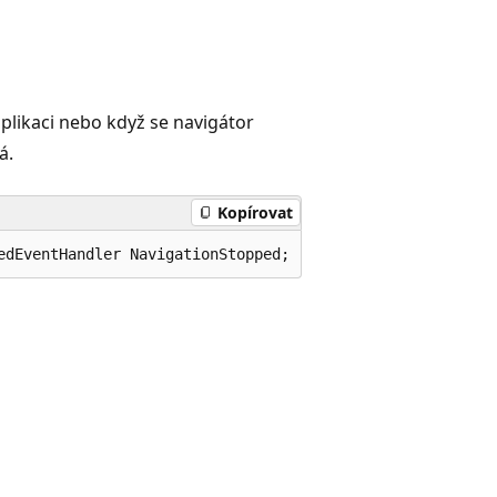
plikaci nebo když se navigátor
á.
Kopírovat
edEventHandler NavigationStopped;