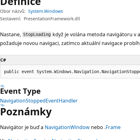
Definice
Obor názvů:
System.Windows
Sestavení:
PresentationFramework.dll
Nastane,
když je volána metoda navigátoru v a
StopLoading
požaduje novou navigaci, zatímco aktuální navigace probíh
C#
public event System.Windows.Navigation.NavigationStopp
Event Type
NavigationStoppedEventHandler
Poznámky
Navigátor je buď a
NavigationWindow
nebo .
Frame