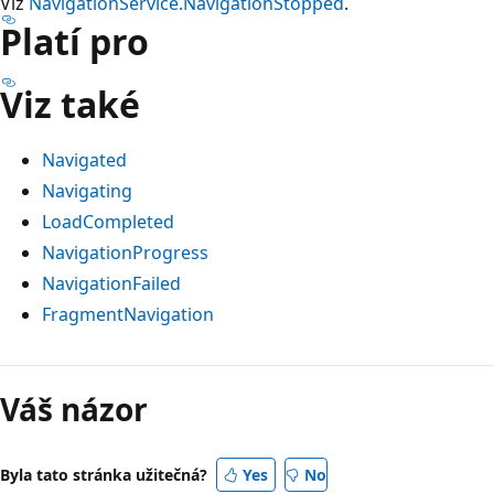
Viz
NavigationService.NavigationStopped
.
Platí pro
Viz také
Navigated
Navigating
LoadCompleted
NavigationProgress
NavigationFailed
FragmentNavigation
Režim
čtení
Váš názor
zakázán
Byla tato stránka užitečná?
Yes
No