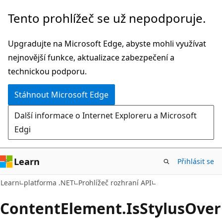
Přeskočit
Přeskočit
Tento prohlížeč se už nepodporuje.
na
na
hlavní
navigaci
Upgradujte na Microsoft Edge, abyste mohli využívat
obsah
na
nejnovější funkce, aktualizace zabezpečení a
stránce
technickou podporu.
Stáhnout Microsoft Edge
Další informace o Internet Exploreru a Microsoft
Edgi
Learn
Přihlásit se
C#
Learn
platforma .NET
Prohlížeč rozhraní API
Content
Element.
Is
Stylus
Over