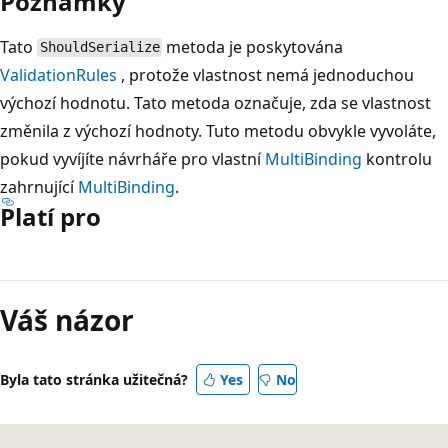
Poznámky
Tato
metoda je poskytována
ShouldSerialize
ValidationRules
, protože vlastnost nemá jednoduchou
výchozí hodnotu. Tato metoda označuje, zda se vlastnost
změnila z výchozí hodnoty. Tuto metodu obvykle vyvoláte,
pokud vyvíjíte návrháře pro vlastní
MultiBinding
kontrolu
zahrnující
MultiBinding
.
Platí pro
Režim
čtení
Váš názor
zakázán
Byla tato stránka užitečná?
Yes
No