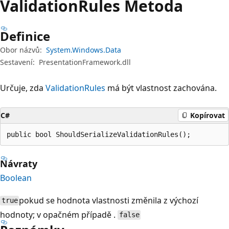
Validation
Rules Metoda
Definice
Obor názvů:
System.Windows.Data
Sestavení:
PresentationFramework.dll
Určuje, zda
ValidationRules
má být vlastnost zachována.
C#
Kopírovat
public bool ShouldSerializeValidationRules();
Návraty
Boolean
pokud se hodnota vlastnosti změnila z výchozí
true
hodnoty; v opačném případě .
false