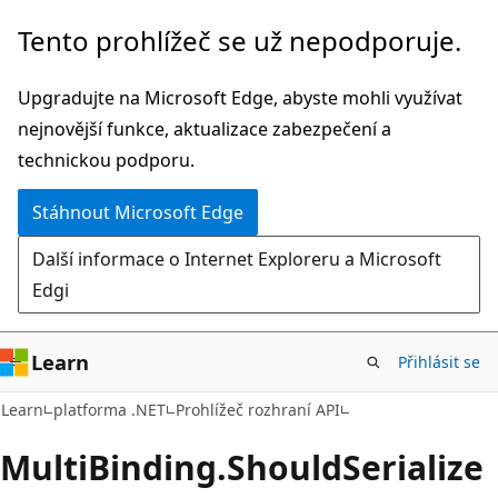
Přeskočit
Přeskočit
Tento prohlížeč se už nepodporuje.
na
na
hlavní
navigaci
Upgradujte na Microsoft Edge, abyste mohli využívat
obsah
na
nejnovější funkce, aktualizace zabezpečení a
stránce
technickou podporu.
Stáhnout Microsoft Edge
Další informace o Internet Exploreru a Microsoft
Edgi
Learn
Přihlásit se
C#
Learn
platforma .NET
Prohlížeč rozhraní API
Multi
Binding.
Should
Serialize