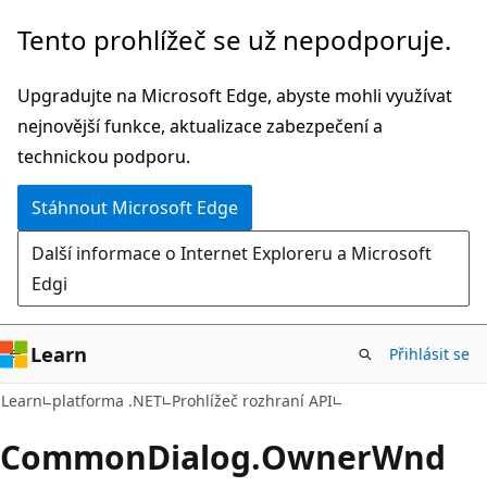
Přeskočit
Přeskočit
Tento prohlížeč se už nepodporuje.
na
na
hlavní
navigaci
Upgradujte na Microsoft Edge, abyste mohli využívat
obsah
na
nejnovější funkce, aktualizace zabezpečení a
stránce
technickou podporu.
Stáhnout Microsoft Edge
Další informace o Internet Exploreru a Microsoft
Edgi
Learn
Přihlásit se
C#
Learn
platforma .NET
Prohlížeč rozhraní API
Common
Dialog.
Owner
Wnd