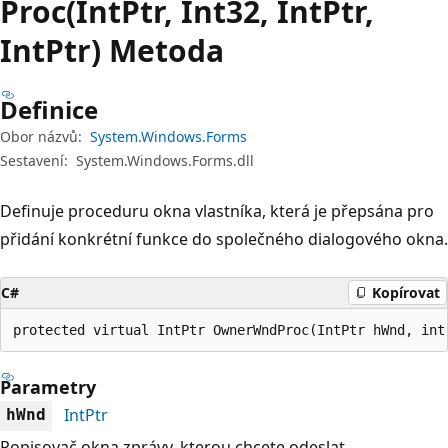
Proc(IntPtr, Int32, IntPtr,
IntPtr) Metoda
Definice
Obor názvů:
System.Windows.Forms
Sestavení:
System.Windows.Forms.dll
Definuje proceduru okna vlastníka, která je přepsána pro
přidání konkrétní funkce do společného dialogového okna.
C#
Kopírovat
protected virtual IntPtr OwnerWndProc(IntPtr hWnd, int
Parametry
IntPtr
hWnd
Popisovač okna zprávy, kterou chcete odeslat.