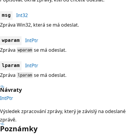
Int32
msg
Zpráva Win32, která se má odeslat.
IntPtr
wparam
Zpráva
se má odeslat.
wparam
IntPtr
lparam
Zpráva
se má odeslat.
lparam
Návraty
IntPtr
Výsledek zpracování zprávy, který je závislý na odeslané
zprávě.
Poznámky