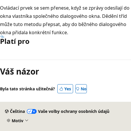
Ovládací prvek se sem přenese, když se zprávy odesílají do
okna vlastníka společného dialogového okna. Dědění tříd
může tuto metodu přepsat, aby do běžného dialogového
okna přidala konkrétní funkce.
Platí pro
Režim
čtení
Váš názor
zakázán
Byla tato stránka užitečná?
Yes
No
Čeština
Vaše volby ochrany osobních údajů
Motiv