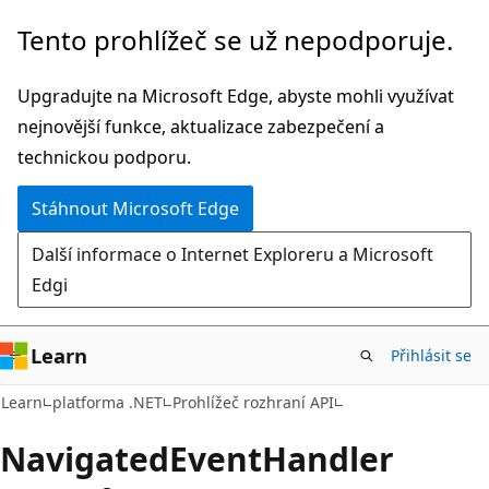
Přeskočit
Přeskočit
Tento prohlížeč se už nepodporuje.
na
na
hlavní
navigaci
Upgradujte na Microsoft Edge, abyste mohli využívat
obsah
na
nejnovější funkce, aktualizace zabezpečení a
stránce
technickou podporu.
Stáhnout Microsoft Edge
Další informace o Internet Exploreru a Microsoft
Edgi
Learn
Přihlásit se
C#
Learn
platforma .NET
Prohlížeč rozhraní API
Navigated
Event
Handler