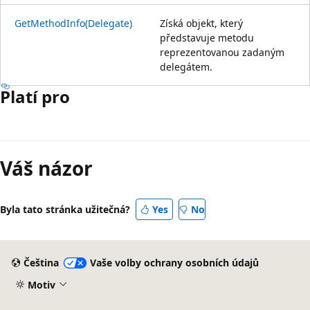
GetMethodInfo(Delegate)
Získá objekt, který
představuje metodu
reprezentovanou zadaným
delegátem.
Platí pro
Režim
čtení
Váš názor
zakázán
Byla tato stránka užitečná?
Yes
No
Čeština
Vaše volby ochrany osobních údajů
Motiv