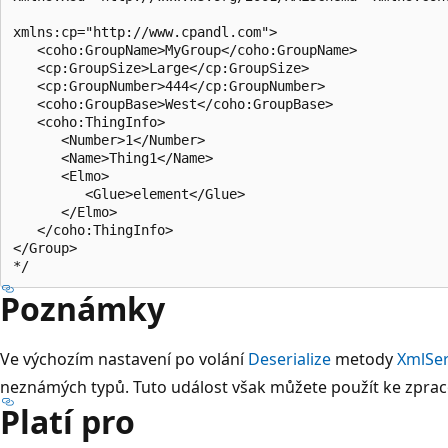
xmlns:cp="http://www.cpandl.com">

   <coho:GroupName>MyGroup</coho:GroupName>

   <cp:GroupSize>Large</cp:GroupSize>

   <cp:GroupNumber>444</cp:GroupNumber>

   <coho:GroupBase>West</coho:GroupBase>

   <coho:ThingInfo>

      <Number>1</Number>

      <Name>Thing1</Name>

      <Elmo>

         <Glue>element</Glue>

      </Elmo>

   </coho:ThingInfo>

</Group>

Poznámky
Ve výchozím nastavení po volání
Deserialize
metody
XmlSer
neznámých typů. Tuto událost však můžete použít ke zpraco
Platí pro