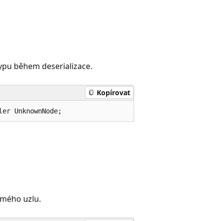
pu během deserializace.
Kopírovat
ler UnknownNode;
ámého uzlu.