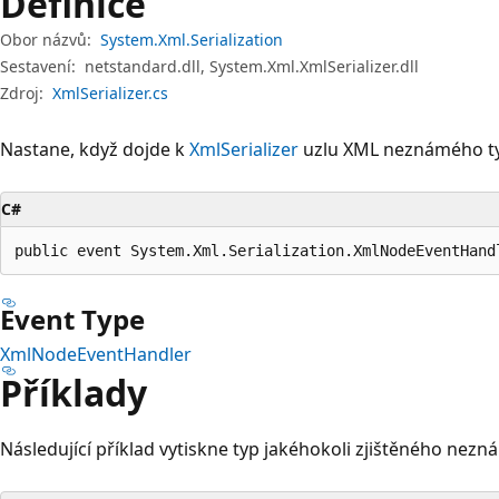
Definice
Obor názvů:
System.Xml.Serialization
Sestavení:
netstandard.dll, System.Xml.XmlSerializer.dll
Zdroj:
XmlSerializer.cs
Nastane, když dojde k
XmlSerializer
uzlu XML neznámého ty
C#
public event System.Xml.Serialization.XmlNodeEventHand
Event Type
XmlNodeEventHandler
Příklady
Následující příklad vytiskne typ jakéhokoli zjištěného nezn