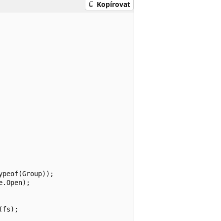
Kopírovat
peof(Group));

.Open);

fs);
