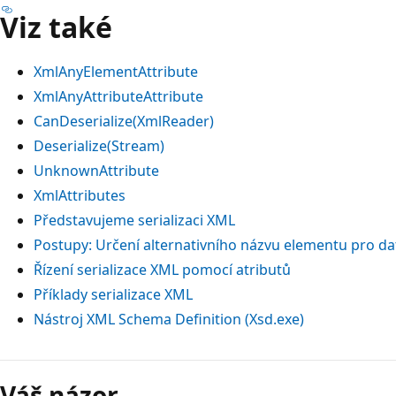
Viz také
XmlAnyElementAttribute
XmlAnyAttributeAttribute
CanDeserialize(XmlReader)
Deserialize(Stream)
UnknownAttribute
XmlAttributes
Představujeme serializaci XML
Postupy: Určení alternativního názvu elementu pro d
Řízení serializace XML pomocí atributů
Příklady serializace XML
Nástroj XML Schema Definition (Xsd.exe)
Režim
čtení
Váš názor