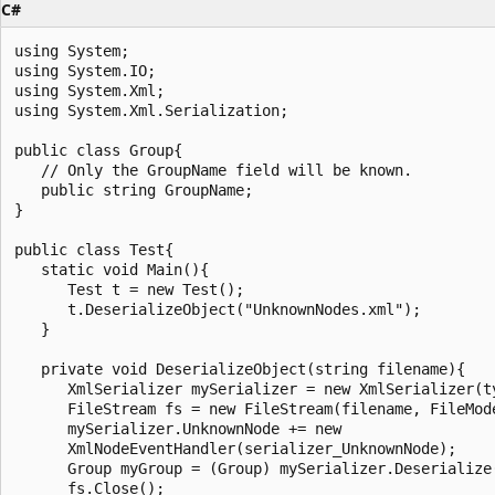
C#
using System;

using System.IO;

using System.Xml;

using System.Xml.Serialization;

public class Group{

   // Only the GroupName field will be known.

   public string GroupName;

}

public class Test{

   static void Main(){

      Test t = new Test();

      t.DeserializeObject("UnknownNodes.xml");

   }

   private void DeserializeObject(string filename){

      XmlSerializer mySerializer = new XmlSerializer(ty
      FileStream fs = new FileStream(filename, FileMode
      mySerializer.UnknownNode += new

      XmlNodeEventHandler(serializer_UnknownNode);

      Group myGroup = (Group) mySerializer.Deserialize(
      fs.Close();
