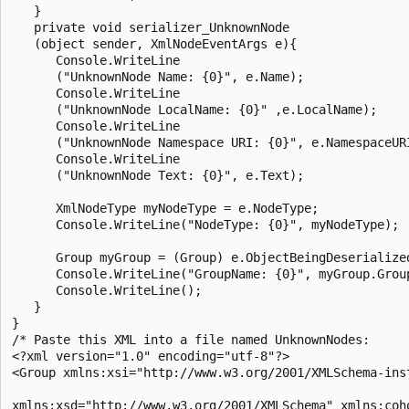
   }

   private void serializer_UnknownNode

   (object sender, XmlNodeEventArgs e){

      Console.WriteLine

      ("UnknownNode Name: {0}", e.Name);

      Console.WriteLine

      ("UnknownNode LocalName: {0}" ,e.LocalName);

      Console.WriteLine

      ("UnknownNode Namespace URI: {0}", e.NamespaceURI
      Console.WriteLine

      ("UnknownNode Text: {0}", e.Text);

      XmlNodeType myNodeType = e.NodeType;

      Console.WriteLine("NodeType: {0}", myNodeType);

      Group myGroup = (Group) e.ObjectBeingDeserialized
      Console.WriteLine("GroupName: {0}", myGroup.Group
      Console.WriteLine();

   }

}

/* Paste this XML into a file named UnknownNodes:

<?xml version="1.0" encoding="utf-8"?>

<Group xmlns:xsi="http://www.w3.org/2001/XMLSchema-inst
xmlns:xsd="http://www.w3.org/2001/XMLSchema" xmlns:coho