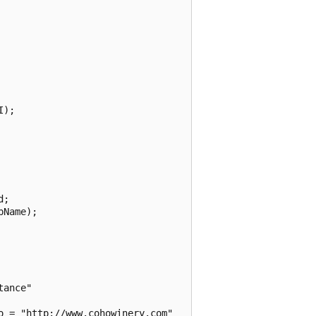
);

;

Name);

ance"

 = "http://www.cohowinery.com"
