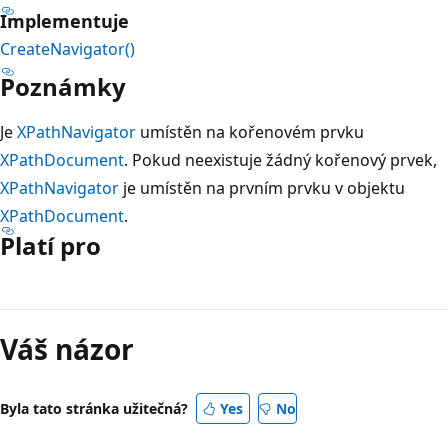
Implementuje
CreateNavigator()
Poznámky
Je
XPathNavigator
umístěn na kořenovém prvku
XPathDocument
. Pokud neexistuje žádný kořenový prvek,
XPathNavigator
je umístěn na prvním prvku v objektu
XPathDocument
.
Platí pro
Režim
čtení
Váš názor
zakázán
Byla tato stránka užitečná?
Yes
No