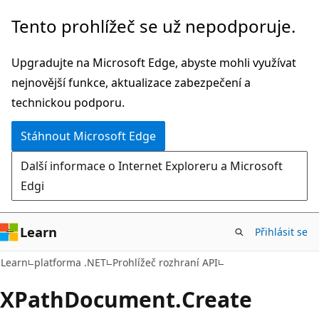
Přeskočit
Přeskočit
Tento prohlížeč se už nepodporuje.
na
na
hlavní
navigaci
Upgradujte na Microsoft Edge, abyste mohli využívat
obsah
na
nejnovější funkce, aktualizace zabezpečení a
stránce
technickou podporu.
Stáhnout Microsoft Edge
Další informace o Internet Exploreru a Microsoft
Edgi
Learn
Přihlásit se
C#
Learn
platforma .NET
Prohlížeč rozhraní API
XPath
Document.
Create