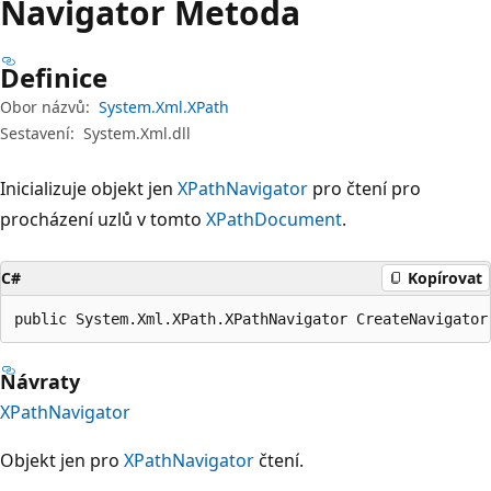
Navigator Metoda
Definice
Obor názvů:
System.Xml.XPath
Sestavení:
System.Xml.dll
Inicializuje objekt jen
XPathNavigator
pro čtení pro
procházení uzlů v tomto
XPathDocument
.
C#
Kopírovat
public System.Xml.XPath.XPathNavigator CreateNavigator
Návraty
XPathNavigator
Objekt jen pro
XPathNavigator
čtení.