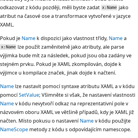
odkazovat z kódu později, měli byste zadat
jako
x:Name
atribut na časové ose a transformace vytvořené v jazyce
XAML.
Pokud je
Name
k dispozici jako vlastnost třídy,
Name
a
lze použít zaměnitelně jako atributy, ale parse
x:Name
výjimka bude mít za následek, pokud jsou oba zadány ve
stejném prvku. Pokud je XAML zkompilován, dojde k
výjimce u kompilace značek, jinak dojde k načtení.
Name
lze nastavit pomocí syntaxe atributu XAML a v kódu
pomocí
SetValue
; Všimněte si však, že nastavení vlastnosti
Name
v kódu nevytvoří odkaz na reprezentativní pole v
názvovém oboru XAML ve většině případů, kdy je XAML již
načten. Místo pokusu o nastavení
Name
v kódu použijte
NameScope
metody z kódu s odpovídajícím namescope.