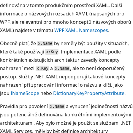
definována v tomto produkčním prostředí XAML. Další
informace o názvových rozsacích XAML (napsaných pro
WPF, ale relevantní pro mnoho konceptů názvových oborů
XAML) najdete v tématu
WPF XAML Namescopes
.
Obecně platí, že
by neměly být použity v situacích,
x:Name
které také používají
. Implementace XAML podle
x:Key
konkrétních existujících architektur zavedly koncepty
nahrazení mezi
a
, ale to není doporučený
x:Key
x:Name
postup. Služby .NET XAML nepodporují takové koncepty
nahrazení při zpracování informací o názvu a klíči, jako
jsou
INameScope
nebo
DictionaryKeyPropertyAttribute
.
Pravidla pro povolení
a vynucení jedinečnosti názvů
x:Name
jsou potenciálně definována konkrétními implementovými
architekturami. Aby bylo možné je použít se službami .NET
XAML Services, měly by být definice architektury