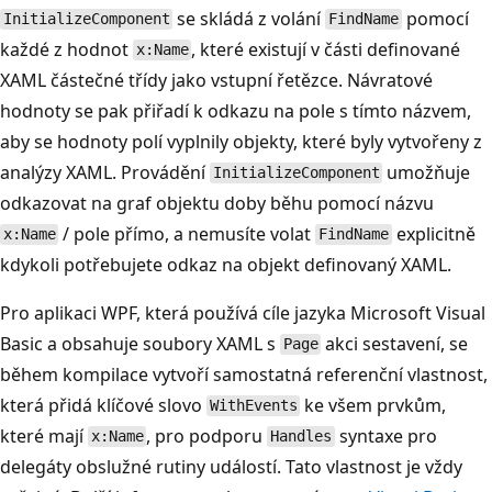
se skládá z volání
pomocí
InitializeComponent
FindName
každé z hodnot
, které existují v části definované
x:Name
XAML částečné třídy jako vstupní řetězce. Návratové
hodnoty se pak přiřadí k odkazu na pole s tímto názvem,
aby se hodnoty polí vyplnily objekty, které byly vytvořeny z
analýzy XAML. Provádění
umožňuje
InitializeComponent
odkazovat na graf objektu doby běhu pomocí názvu
/ pole přímo, a nemusíte volat
explicitně
x:Name
FindName
kdykoli potřebujete odkaz na objekt definovaný XAML.
Pro aplikaci WPF, která používá cíle jazyka Microsoft Visual
Basic a obsahuje soubory XAML s
akci sestavení, se
Page
během kompilace vytvoří samostatná referenční vlastnost,
která přidá klíčové slovo
ke všem prvkům,
WithEvents
které mají
, pro podporu
syntaxe pro
x:Name
Handles
delegáty obslužné rutiny událostí. Tato vlastnost je vždy