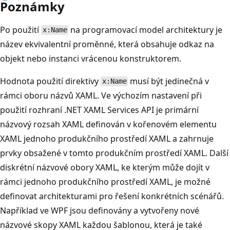
Poznámky
Po použití
na programovací model architektury je
x:Name
název ekvivalentní proměnné, která obsahuje odkaz na
objekt nebo instanci vrácenou konstruktorem.
Hodnota použití direktivy
musí být jedinečná v
x:Name
rámci oboru názvů XAML. Ve výchozím nastavení při
použití rozhraní .NET XAML Services API je primární
názvový rozsah XAML definován v kořenovém elementu
XAML jednoho produkčního prostředí XAML a zahrnuje
prvky obsažené v tomto produkčním prostředí XAML. Další
diskrétní názvové obory XAML, ke kterým může dojít v
rámci jednoho produkčního prostředí XAML, je možné
definovat architekturami pro řešení konkrétních scénářů.
Například ve WPF jsou definovány a vytvořeny nové
názvové skopy XAML každou šablonou, která je také