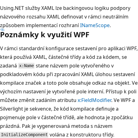
Using.NET služby XAML lze backingovou logiku podpory
názvového rozsahu XAML definovat v rámci neutrálním
způsobem implementací rozhraní
INameScope
.
Poznámky k využití WPF
V rámci standardní konfigurace sestavení pro aplikaci WPF,
která používá XAML, částečné třídy a kód za kódem, se
zadaná
stane názvem pole vytvořeného v
x:Name
podkladovém kódu při zpracování XAML úlohou sestavení
kompilace značek a toto pole obsahuje odkaz na objekt. Ve
výchozím nastavení je vytvořené pole interní. Přístup k poli
můžete změnit zadáním atributu
x:FieldModifier
. Ve WPF a
Silverlight je sekvence, že kód kompilace definuje a
pojmenuje pole v částečné třídě, ale hodnota je zpočátku
prázdná. Pak je vygenerovaná metoda s názvem
volána z konstruktoru třídy.
InitializeComponent