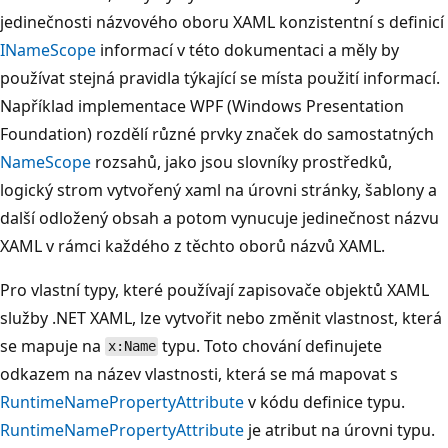
jedinečnosti názvového oboru XAML konzistentní s definicí
INameScope
informací v této dokumentaci a měly by
používat stejná pravidla týkající se místa použití informací.
Například implementace WPF (Windows Presentation
Foundation) rozdělí různé prvky značek do samostatných
NameScope
rozsahů, jako jsou slovníky prostředků,
logický strom vytvořený xaml na úrovni stránky, šablony a
další odložený obsah a potom vynucuje jedinečnost názvu
XAML v rámci každého z těchto oborů názvů XAML.
Pro vlastní typy, které používají zapisovače objektů XAML
služby .NET XAML, lze vytvořit nebo změnit vlastnost, která
se mapuje na
typu. Toto chování definujete
x:Name
odkazem na název vlastnosti, která se má mapovat s
RuntimeNamePropertyAttribute
v kódu definice typu.
RuntimeNamePropertyAttribute
je atribut na úrovni typu.