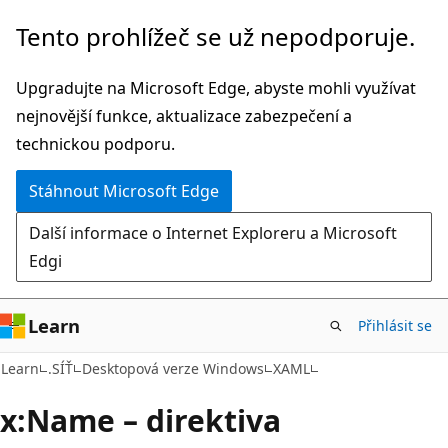
Přeskočit
Tento prohlížeč se už nepodporuje.
na
hlavní
Upgradujte na Microsoft Edge, abyste mohli využívat
obsah
nejnovější funkce, aktualizace zabezpečení a
technickou podporu.
Stáhnout Microsoft Edge
Další informace o Internet Exploreru a Microsoft
Edgi
Learn
Přihlásit se
Learn
.SÍŤ
Desktopová verze Windows
XAML
x:Name – direktiva