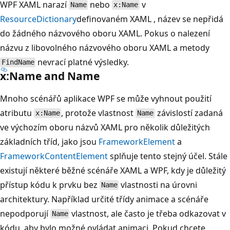
WPF XAML narazí
nebo
v
Name
x:Name
ResourceDictionary
definovaném XAML , název se nepřidá
do žádného názvového oboru XAML. Pokus o nalezení
názvu z libovolného názvového oboru XAML a metody
nevrací platné výsledky.
FindName
x:Name and Name
Mnoho scénářů aplikace WPF se může vyhnout použití
atributu
, protože vlastnost
závislostí zadaná
x:Name
Name
ve výchozím oboru názvů XAML pro několik důležitých
základních tříd, jako jsou
FrameworkElement
a
FrameworkContentElement
splňuje tento stejný účel. Stále
existují některé běžné scénáře XAML a WPF, kdy je důležitý
přístup kódu k prvku bez
vlastnosti na úrovni
Name
architektury. Například určité třídy animace a scénáře
nepodporují
vlastnost, ale často je třeba odkazovat v
Name
kódu, aby bylo možné ovládat animaci. Pokud chcete