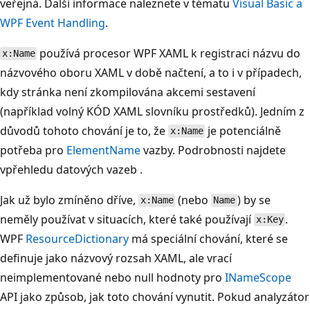
veřejná. Další informace naleznete v tématu
Visual Basic a
WPF Event Handling
.
používá procesor WPF XAML k registraci názvu do
x:Name
názvového oboru XAML v době načtení, a to i v případech,
kdy stránka není zkompilována akcemi sestavení
(například volný KÓD XAML slovníku prostředků). Jedním z
důvodů tohoto chování je to, že
je potenciálně
x:Name
potřeba pro
ElementName
vazby. Podrobnosti najdete
vpřehledu datových vazeb
.
Jak už bylo zmíněno dříve,
(nebo
) by se
x:Name
Name
neměly používat v situacích, které také používají
.
x:Key
WPF
ResourceDictionary
má speciální chování, které se
definuje jako názvový rozsah XAML, ale vrací
neimplementované nebo null hodnoty pro
INameScope
API jako způsob, jak toto chování vynutit. Pokud analyzátor