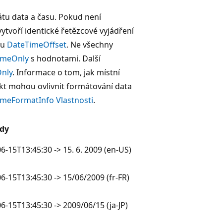
átu data a času. Pokud není
ytvoří identické řetězcové vyjádření
ou
DateTimeOffset
. Ne všechny
imeOnly
s hodnotami. Další
nly
. Informace o tom, jak místní
kt mohou ovlivnit formátování data
meFormatInfo Vlastnosti
.
ady
6-15T13:45:30 -> 15. 6. 2009 (en-US)
6-15T13:45:30 -> 15/06/2009 (fr-FR)
6-15T13:45:30 -> 2009/06/15 (ja-JP)