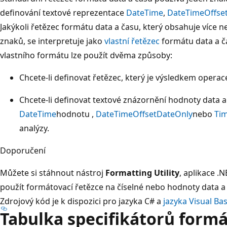
definování textové reprezentace
DateTime
,
DateTimeOffse
Jakýkoli řetězec formátu data a času, který obsahuje více 
znaků, se interpretuje jako
vlastní řetězec
formátu data a č
vlastního formátu lze použít dvěma způsoby:
Chcete-li definovat řetězec, který je výsledkem opera
Chcete-li definovat textové znázornění hodnoty data a 
DateTime
hodnotu ,
DateTimeOffset
DateOnly
nebo
Ti
analýzy.
Doporučení
Můžete si stáhnout nástroj
Formatting Utility
, aplikace 
použít formátovací řetězce na číselné nebo hodnoty data a 
Zdrojový kód je k dispozici pro
jazyka C# a
jazyka Visual Bas
Tabulka specifikátorů form