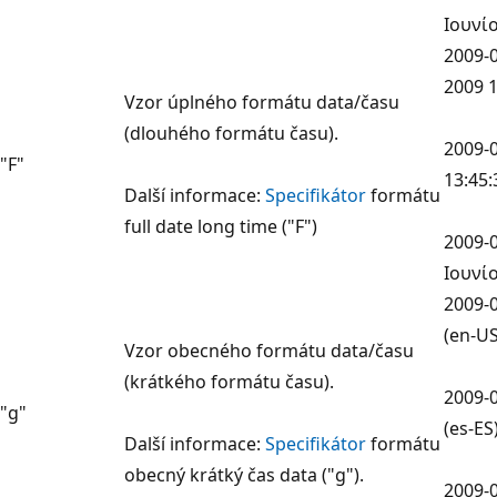
Ιουνίο
2009-0
2009 1
Vzor úplného formátu data/času
(dlouhého formátu času).
2009-0
"F"
13:45:
Další informace:
Specifikátor
formátu
full date long time ("F")
2009-0
Ιουνίο
2009-0
(en-US
Vzor obecného formátu data/času
(krátkého formátu času).
2009-0
"g"
(es-ES
Další informace:
Specifikátor
formátu
obecný krátký čas data ("g").
2009-0