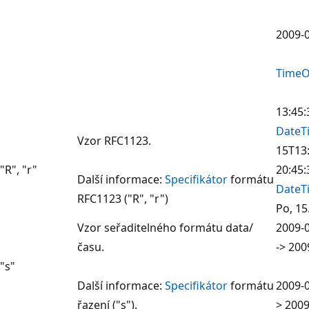
2009-0
TimeO
13:45:
DateT
Vzor RFC1123.
15T13:
"R", "r"
20:45
Další informace:
Specifikátor
formátu
DateT
RFC1123 ("R", "r")
Po, 15
Vzor seřaditelného formátu data/
2009-0
času.
-> 200
"s"
Další informace:
Specifikátor
formátu
2009-0
řazení ("s").
> 2009