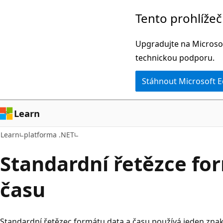
Přeskočit
Tento prohlíže
na
hlavní
Upgradujte na Microsof
obsah
technickou podporu.
Stáhnout Microsoft 
Learn
Learn
platforma .NET
Standardní řetězce fo
času
Standardní řetězec formátu data a času používá jeden znak