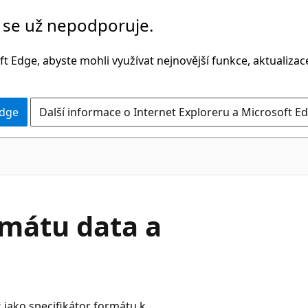
č se už nepodporuje.
t Edge, abyste mohli využívat nejnovější funkce, aktualiza
Edge
Další informace o Internet Exploreru a Microsoft Ed
C#
rmátu data a
 jako specifikátor formátu k