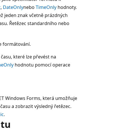
t
,
DateOnly
nebo
TimeOnly
hodnoty.
než jeden znak včetně prázdných
asu. Řetězec standardního nebo
ce formátování.
času, které lze převést na
meOnly
hodnotu pomocí operace
.NET Windows Forms, která umožňuje
času a zobrazit výsledný řetězec.
ic
.
átu