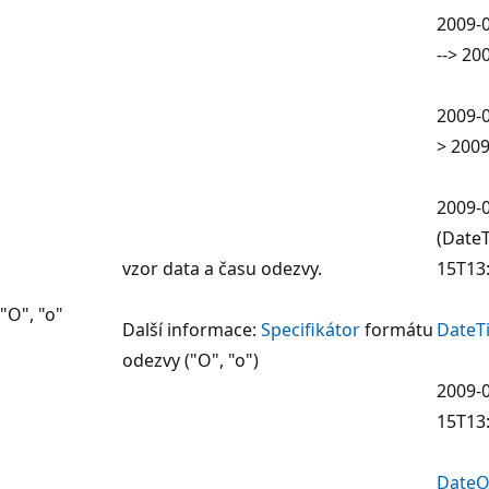
2009-0
--> 20
2009-0
> 200
2009-
(DateT
vzor data a času odezvy.
15T13
"O", "o"
Další informace:
Specifikátor
formátu
DateT
odezvy ("O", "o")
2009-0
15T13:
DateO