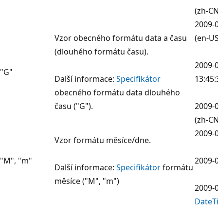
(zh-CN
2009-0
Vzor obecného formátu data a času
(en-US
(dlouhého formátu času).
2009-0
"G"
Další informace:
Specifikátor
13:45:
obecného formátu data dlouhého
času ("G").
2009-0
(zh-CN
2009-0
Vzor formátu měsíce/dne.
"M", "m"
2009-0
Další informace:
Specifikátor
formátu
měsíce ("M", "m")
2009-0
DateT