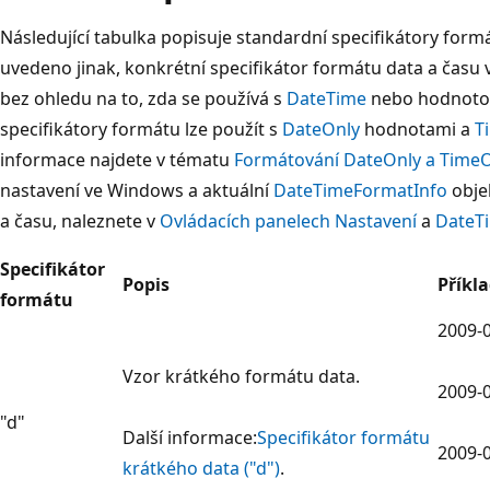
Následující tabulka popisuje standardní specifikátory form
uvedeno jinak, konkrétní specifikátor formátu data a času v
bez ohledu na to, zda se používá s
DateTime
nebo hodnot
specifikátory formátu lze použít s
DateOnly
hodnotami a
T
informace najdete v tématu
Formátování DateOnly a TimeO
nastavení ve Windows a aktuální
DateTimeFormatInfo
obje
a času, naleznete v
Ovládacích panelech Nastavení
a
DateTi
Specifikátor
Popis
Příkl
formátu
2009-0
Vzor krátkého formátu data.
2009-0
"d"
Další informace:
Specifikátor formátu
2009-0
krátkého data ("d")
.