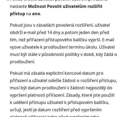
nastavte
Možnost Povolit uživatelům rozšířit
přístup
na
ano
.
Pokud jsou v zásadách povolená rozšíření, uživatel
obdrží e-mail před 14 dny a potom jeden den před
tím, než přiřazení přístupového balíčku vyprší. E-mail
vyzve uživatele k prodloužení termínu úkolu. Uživatel
musí být stále v působnosti politiky v době, kdy žádá o
prodloužení.
Pokud má zásada explicitní koncové datum pro
přiřazení a uživatel odešle žádost o rozšíření přístupu,
musí být datum prodloužení v žádosti nejpozději do
vypršení platnosti přiřazení. Zásady, které jste použili
k udělení přístupu uživateli k přístupovém balíčku,
určují, jestli je datum rozšíření před vypršením
platnosti přiřazení nebo před vypršením jeho