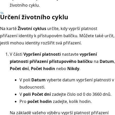
životního cyklu.
Určení životního cyklu
Na kartě
Životní cyklus
určíte, kdy vyprší platnost
přiřazení identity k přístupovém balíčku. Můžete také určit,
jestli mohou identity rozšířit svá přiřazení.
V části
Vypršení platnosti
nastavte
vypršení
platnosti přiřazení přístupového balíčku
na
Datum
,
Počet dní
,
Počet hodin
nebo
Nikdy
.
V poli
Datum
vyberte datum vypršení platnosti v
budoucnosti.
V
poli Počet dní
zadejte číslo od 0 do 3660 dnů.
Pro
počet hodin
zadejte, kolik hodin.
Na základě vašeho výběru vyprší platnost přiřazení