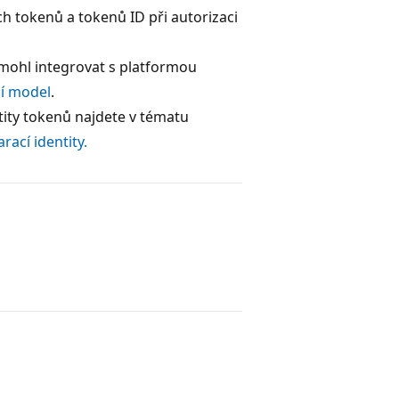
h tokenů a tokenů ID při autorizaci
 mohl integrovat s platformou
ní model
.
tity tokenů najdete v tématu
ací identity.