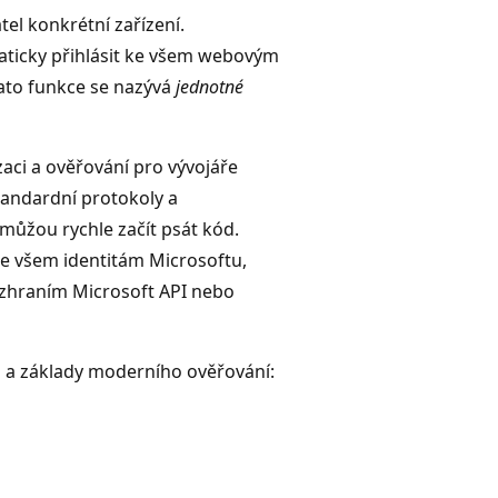
tel konkrétní zařízení.
maticky přihlásit ke všem webovým
 Tato funkce se nazývá
jednotné
aci a ověřování pro vývojáře
standardní protokoly a
ůžou rychle začít psát kód.
ke všem identitám Microsoftu,
rozhraním Microsoft API nebo
m a základy moderního ověřování: