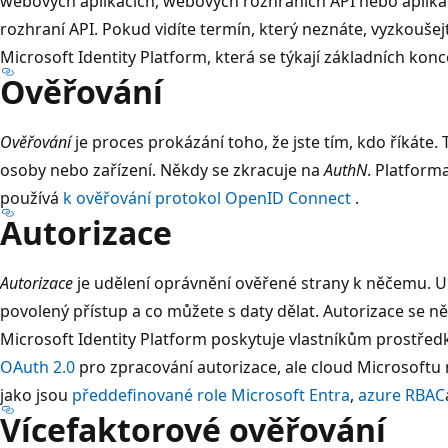
webových aplikacích, webových rozhraních API nebo aplikac
rozhraní API. Pokud vidíte termín, který neznáte, vyzkouše
Microsoft Identity Platform, která se týkají základních konc
Ověřování
Ověřování
je proces prokázání toho, že jste tím, kdo říkáte
osoby nebo zařízení. Někdy se zkracuje na
AuthN
. Platform
používá
k ověřování protokol OpenID Connect
.
Autorizace
Autorizace
je udělení oprávnění ověřené strany k něčemu. 
povolený přístup a co můžete s daty dělat. Autorizace se n
Microsoft Identity Platform poskytuje vlastníkům prostře
OAuth 2.0
pro zpracování autorizace, ale cloud Microsoftu 
jako jsou
předdefinované role Microsoft Entra
,
azure RBAC
Vícefaktorové ověřování