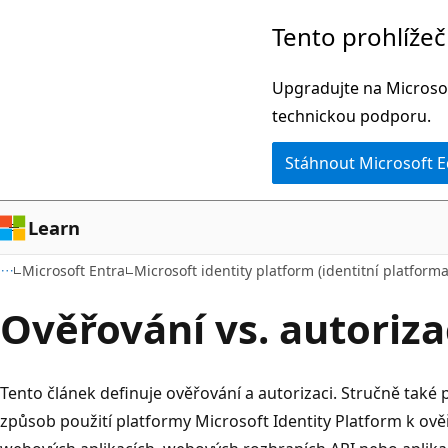
Přeskočit
Tento prohlíže
na
hlavní
Upgradujte na Microsof
obsah
technickou podporu.
Stáhnout Microsoft 
Learn
Microsoft Entra
Microsoft identity platform (identitní platform
Ověřování vs. autoriz
Tento článek definuje ověřování a autorizaci. Stručně také 
způsob použití platformy Microsoft Identity Platform k ověř