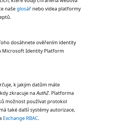
ích, které volají chráněná webová
jte naše
glosář
nebo videa
platformy
eptů.
. Toho dosáhnete ověřením identity
a Microsoft Identity Platform
Určuje, k jakým datům máte
ěkdy zkracuje na
AuthZ
. Platforma
dků možnost používat protokol
má také další systémy autorizace,
a
Exchange RBAC
.