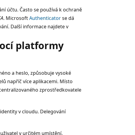
ání účtu. Často se používá k ochraně
FA
. Microsoft
Authenticator
se dá
ání. Další informace najdete v
ocí platformy
 jméno a heslo, způsobuje vysoké
elů napříč více aplikacemi. Místo
centralizovaného zprostředkovatele
identity v cloudu. Delegování
uživatel v určitém umístění.