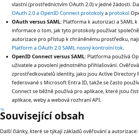
vlastní (prostřednictvím OAuth 2.0) v jedné žádosti. D
OAuth 2.0 a OpenID Connect protokoly
a
protokol
Ope
OAuth versus SAML
: Platforma k autorizaci a SAML k
informace o tom, jak tyto protokoly používat společně 
autorizace pro přístup k chráněnému prostředku, naj
Platform a OAuth 2.0 SAML nosný kontrolní tok
.
OpenID Connect versus SAML
: Platforma používá Op
uživatele a povolení jednotného přihlašování. Ověřov
zprostředkovatelů identity, jako jsou Active Directory 
federované s Microsoft Entra ID, takže se často použí
Connect se běžně používá pro aplikace, které jsou čist
aplikace, weby a webová rozhraní API.
Související obsah
Další články, které se týkají základů ověřování a autorizace: