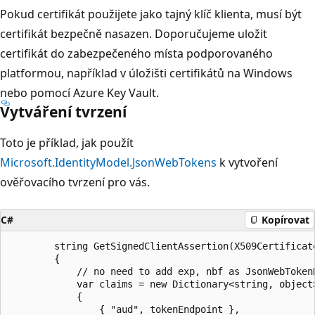
Pokud certifikát použijete jako tajný klíč klienta, musí být
certifikát bezpečně nasazen. Doporučujeme uložit
certifikát do zabezpečeného místa podporovaného
platformou, například v úložišti certifikátů na Windows
nebo pomocí Azure Key Vault.
Vytváření tvrzení
Toto je příklad, jak použít
Microsoft.IdentityModel.JsonWebTokens
k vytvoření
ověřovacího tvrzení pro vás.
C#
Kopírovat
        string GetSignedClientAssertion(X509Certificat
        {                            

            // no need to add exp, nbf as JsonWebTokenH
            var claims = new Dictionary<string, object>
            {

                { "aud", tokenEndpoint },
