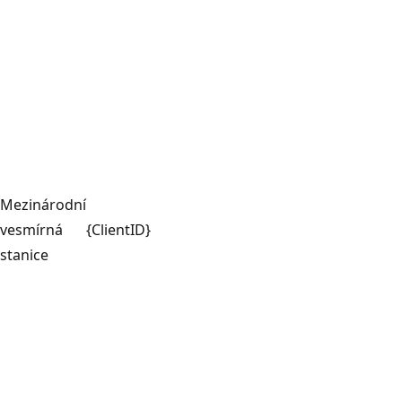
Mezinárodní
vesmírná
{ClientID}
stanice