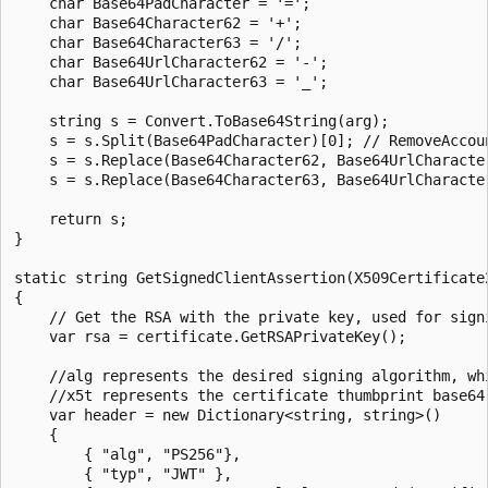
    char Base64PadCharacter = '=';

    char Base64Character62 = '+';

    char Base64Character63 = '/';

    char Base64UrlCharacter62 = '-';

    char Base64UrlCharacter63 = '_';

    string s = Convert.ToBase64String(arg);

    s = s.Split(Base64PadCharacter)[0]; // RemoveAccoun
    s = s.Replace(Base64Character62, Base64UrlCharacter
    s = s.Replace(Base64Character63, Base64UrlCharacter
    return s;

}

static string GetSignedClientAssertion(X509Certificate
{

    // Get the RSA with the private key, used for signi
    var rsa = certificate.GetRSAPrivateKey();

    //alg represents the desired signing algorithm, whi
    //x5t represents the certificate thumbprint base64 
    var header = new Dictionary<string, string>()

    {

        { "alg", "PS256"},

        { "typ", "JWT" },
