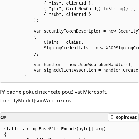
                { "iss", clientId },

                { "jti", Guid.NewGuid().ToString() },

                { "sub", clientId }

            };

            var securityTokenDescriptor = new SecurityT
            {

                Claims = claims,

                SigningCredentials = new X509SigningCre
            };

            var handler = new JsonWebTokenHandler();

            var signedClientAssertion = handler.CreateT
Případně pokud nechcete používat Microsoft.
IdentityModel.JsonWebTokens:
C#
Kopírovat
static string Base64UrlEncode(byte[] arg)

{
