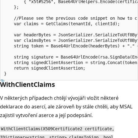
        { "x5t#S256", Base64UrlHelpers.Encode(certific
    };

    //Please see the previous code snippet on how to c
    var claims = GetClaims(tenantId, clientId);

    var headerBytes = JsonSerializer.SerializeToUtf8Byt
    var claimsBytes = JsonSerializer.SerializeToUtf8Byt
    string token = Base64UrlEncode(headerBytes) + "." +
    string signature = Base64UrlEncode(rsa.SignData(En
    string signedClientAssertion = string.Concat(token,
    return signedClientAssertion;

WithClientClaims
V některých případech chtějí vývojáři vložit některé
deklarace do asercí, ale zároveň by stále chtěli, aby MSAL
zajistil vytvoření aserce a její podepsání.
WithClientClaims(X509Certificate2 certificate,
IDictionary<string, string> claimsToSign, bool