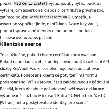
použití
vyžaduje, aby byl na počítači
WithCertificate()
vytvářejícím assertion k dispozici certifikát a privátní klíč,
zatímco použití
umožňuje
WithClientAssertion()
assertion vypočítat jinde, například v Azure Key Vault,
pomocí spravované identity nebo pomocí modulu
hardwarového zabezpečení.
Klientské aserce
To je užitečné, pokud chcete certifikát zpracovat sami.
Pokud například chcete k podepisování použít rozhraní API
služby KeyVault Azure, což eliminuje potřebu stahování
certifikátů. Podepsané klientské potvrzení má formu
podepsaného JWT s datovou částí zakódovanou v kódování
Base64, která obsahuje požadované ověřovací deklarace
vyžadované službou Microsoft Entra ID. Nebo to může být
JWT od jiného poskytovatele identity, pro scénář