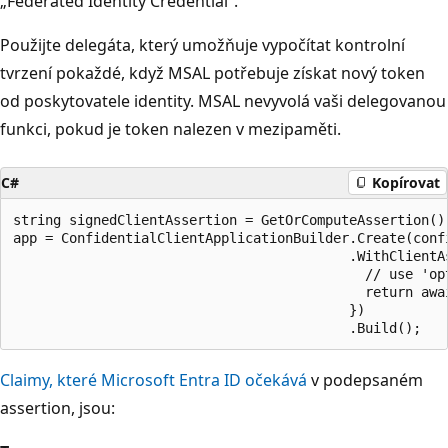
„Federated Identity Credential“.
Použijte delegáta, který umožňuje vypočítat kontrolní
tvrzení pokaždé, když MSAL potřebuje získat nový token
od poskytovatele identity. MSAL nevyvolá vaši delegovanou
funkci, pokud je token nalezen v mezipaměti.
C#
Kopírovat
string signedClientAssertion = GetOrComputeAssertion();
app = ConfidentialClientApplicationBuilder.Create(confi
                                          .WithClientA
                                            // use 'op
                                            return awa
                                          })

Claimy, které Microsoft Entra ID očekává
v podepsaném
assertion, jsou: