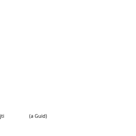
jti
(a Guid)