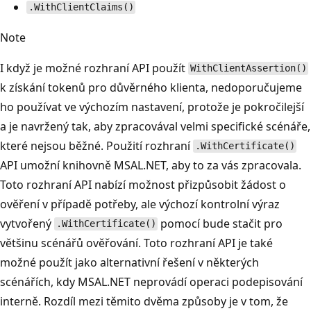
.WithClientClaims()
Note
I když je možné rozhraní API použít
WithClientAssertion()
k získání tokenů pro důvěrného klienta, nedoporučujeme
ho používat ve výchozím nastavení, protože je pokročilejší
a je navržený tak, aby zpracovával velmi specifické scénáře,
které nejsou běžné. Použití rozhraní
.WithCertificate()
API umožní knihovně MSAL.NET, aby to za vás zpracovala.
Toto rozhraní API nabízí možnost přizpůsobit žádost o
ověření v případě potřeby, ale výchozí kontrolní výraz
vytvořený
pomocí bude stačit pro
.WithCertificate()
většinu scénářů ověřování. Toto rozhraní API je také
možné použít jako alternativní řešení v některých
scénářích, kdy MSAL.NET neprovádí operaci podepisování
interně. Rozdíl mezi těmito dvěma způsoby je v tom, že