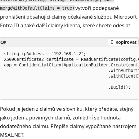
vytvoří podepsané
mergeWithDefaultClaims = true)
prohlášení obsahující claimy očekávané službou Microsoft
Entra ID a také další claimy klienta, které chcete odeslat.
C#
Kopírovat
string ipAddress = "192.168.1.2";

X509Certificate2 certificate = ReadCertificate(config.C
app = ConfidentialClientApplicationBuilder.Create(confi
                                          .WithAuthorit
                                          .WithClientCl
                                                      
                                          .Build();

Pokud je jeden z claimů ve slovníku, který předáte, stejný
jako jeden z povinných claimů, zohlední se hodnota
dodatečného claimu. Přepíše claimy vypočítané nástrojem
MSAL.NET.