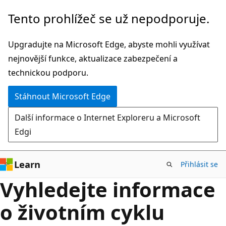
Počet
Přeskočit
Tento prohlížeč se už nepodporuje.
výsledků:
na
826
hlavní
Upgradujte na Microsoft Edge, abyste mohli využívat
obsah
nejnovější funkce, aktualizace zabezpečení a
technickou podporu.
Stáhnout Microsoft Edge
Další informace o Internet Exploreru a Microsoft
Edgi
Learn
Přihlásit se
Vyhledejte informace
o životním cyklu