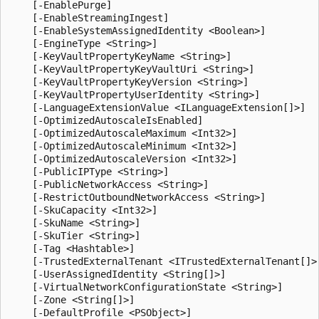
    [-EnablePurge]

    [-EnableStreamingIngest]

    [-EnableSystemAssignedIdentity <Boolean>]

    [-EngineType <String>]

    [-KeyVaultPropertyKeyName <String>]

    [-KeyVaultPropertyKeyVaultUri <String>]

    [-KeyVaultPropertyKeyVersion <String>]

    [-KeyVaultPropertyUserIdentity <String>]

    [-LanguageExtensionValue <ILanguageExtension[]>]

    [-OptimizedAutoscaleIsEnabled]

    [-OptimizedAutoscaleMaximum <Int32>]

    [-OptimizedAutoscaleMinimum <Int32>]

    [-OptimizedAutoscaleVersion <Int32>]

    [-PublicIPType <String>]

    [-PublicNetworkAccess <String>]

    [-RestrictOutboundNetworkAccess <String>]

    [-SkuCapacity <Int32>]

    [-SkuName <String>]

    [-SkuTier <String>]

    [-Tag <Hashtable>]

    [-TrustedExternalTenant <ITrustedExternalTenant[]>]
    [-UserAssignedIdentity <String[]>]

    [-VirtualNetworkConfigurationState <String>]

    [-Zone <String[]>]

    [-DefaultProfile <PSObject>]
