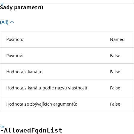
Sady parametrů
(All)
Position:
Named
Povinné:
False
Hodnota z kanálu:
False
Hodnota z kanálu podle názvu vlastnosti:
False
Hodnota ze zbývajících argumentů:
False
-Allowed
Fqdn
List