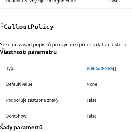
Hodnota ze zbývajících argumentů:
False
-Callout
Policy
Seznam zásad popisků pro výchozí přenos dat z clusteru
Vlastnosti parametru
Typ:
ICalloutPolicy
[
]
Default value:
None
Podporuje zástupné znaky:
False
DontShow:
False
Sady parametrů