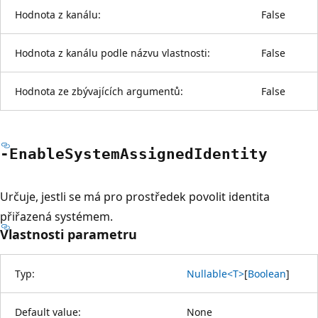
Hodnota z kanálu:
False
Hodnota z kanálu podle názvu vlastnosti:
False
Hodnota ze zbývajících argumentů:
False
-Enable
System
Assigned
Identity
Určuje, jestli se má pro prostředek povolit identita
přiřazená systémem.
Vlastnosti parametru
Typ:
Nullable<T>
[
Boolean
]
Default value:
None