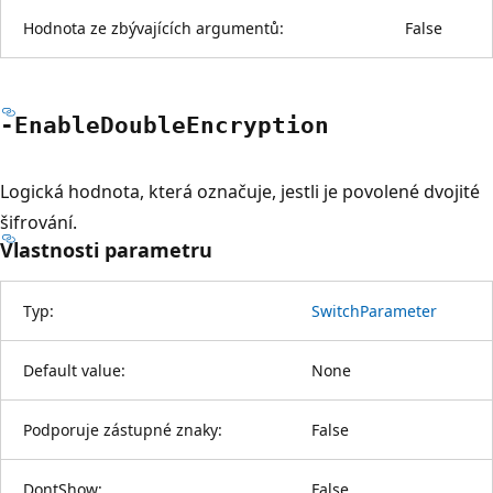
Hodnota ze zbývajících argumentů:
False
-Enable
Double
Encryption
Logická hodnota, která označuje, jestli je povolené dvojité
šifrování.
Vlastnosti parametru
Typ:
SwitchParameter
Default value:
None
Podporuje zástupné znaky:
False
DontShow:
False