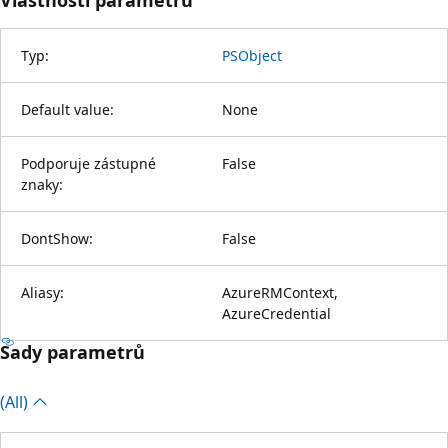
Typ:
PSObject
Default value:
None
Podporuje zástupné
False
znaky:
DontShow:
False
Aliasy:
AzureRMContext,
AzureCredential
Sady parametrů
(All)