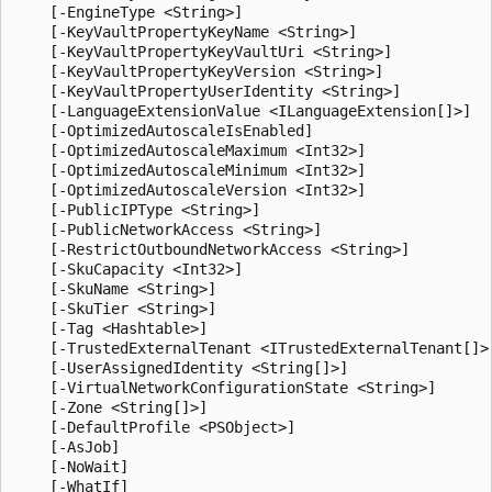
    [-EngineType <String>]

    [-KeyVaultPropertyKeyName <String>]

    [-KeyVaultPropertyKeyVaultUri <String>]

    [-KeyVaultPropertyKeyVersion <String>]

    [-KeyVaultPropertyUserIdentity <String>]

    [-LanguageExtensionValue <ILanguageExtension[]>]

    [-OptimizedAutoscaleIsEnabled]

    [-OptimizedAutoscaleMaximum <Int32>]

    [-OptimizedAutoscaleMinimum <Int32>]

    [-OptimizedAutoscaleVersion <Int32>]

    [-PublicIPType <String>]

    [-PublicNetworkAccess <String>]

    [-RestrictOutboundNetworkAccess <String>]

    [-SkuCapacity <Int32>]

    [-SkuName <String>]

    [-SkuTier <String>]

    [-Tag <Hashtable>]

    [-TrustedExternalTenant <ITrustedExternalTenant[]>]
    [-UserAssignedIdentity <String[]>]

    [-VirtualNetworkConfigurationState <String>]

    [-Zone <String[]>]

    [-DefaultProfile <PSObject>]

    [-AsJob]

    [-NoWait]

    [-WhatIf]
