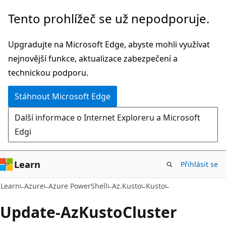
Přeskočit
Přeskočit
Tento prohlížeč se už nepodporuje.
na
na
hlavní
navigaci
Upgradujte na Microsoft Edge, abyste mohli využívat
obsah
na
nejnovější funkce, aktualizace zabezpečení a
stránce
technickou podporu.
Stáhnout Microsoft Edge
Další informace o Internet Exploreru a Microsoft
Edgi
Learn
Přihlásit se
Learn
Azure
Azure PowerShell
Az.Kusto
Kusto
Update-Az
Kusto
Cluster