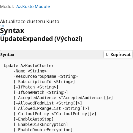
Modul:
Az.Kusto Module
Aktualizace clusteru Kusto
Syntax
Update
Expanded (Výchozí)
Syntax
Kopírovat
Update-AzKustoCluster

    -Name <String>

    -ResourceGroupName <String>

    [-SubscriptionId <String>]

    [-IfMatch <String>]

    [-IfNoneMatch <String>]

    [-AcceptedAudience <IAcceptedAudiences[]>]

    [-AllowedFqdnList <String[]>]

    [-AllowedIPRangeList <String[]>]

    [-CalloutPolicy <ICalloutPolicy[]>]

    [-EnableAutoStop]

    [-EnableDiskEncryption]

    [-EnableDoubleEncryption]
