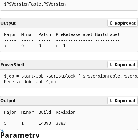
Output
Kopírovat
Major  Minor  Patch  PreReleaseLabel BuildLabel

-----  -----  -----  --------------- ----------

PowerShell
Kopírovat
$job = Start-Job -ScriptBlock { $PSVersionTable.PSVersi
Output
Kopírovat
Major  Minor  Build  Revision

-----  -----  -----  --------

Parametry