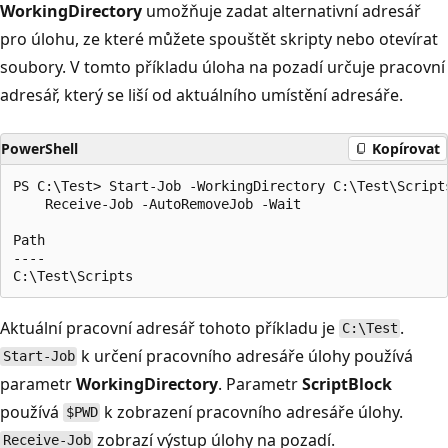
WorkingDirectory
umožňuje zadat alternativní adresář
pro úlohu, ze které můžete spouštět skripty nebo otevírat
soubory. V tomto příkladu úloha na pozadí určuje pracovní
adresář, který se liší od aktuálního umístění adresáře.
PowerShell
Kopírovat
PS C:\Test> Start-Job -WorkingDirectory C:\Test\Scripts
    Receive-Job -AutoRemoveJob -Wait

Path

----

Aktuální pracovní adresář tohoto příkladu je
.
C:\Test
k určení pracovního adresáře úlohy používá
Start-Job
parametr
WorkingDirectory
. Parametr
ScriptBlock
používá
k zobrazení pracovního adresáře úlohy.
$PWD
zobrazí výstup úlohy na pozadí.
Receive-Job