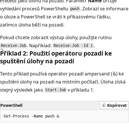
jako úlohu na pozadí. Parametr
Name
určuje
Process
vyhledání procesů PowerShellu
. Zobrazí se informace
pwsh
o úloze a PowerShell se vrátí k příkazovému řádku,
zatímco úloha běží na pozadí.
Pokud chcete zobrazit výstup úlohy, použijte rutinu
. Například:
.
Receive-Job
Receive-Job -Id 1
Příklad 2: Použití operátoru pozadí ke
spuštění úlohy na pozadí
Tento příklad používá operátor pozadí ampersand (
) ke
&
spuštění úlohy na pozadí na místním počítači. Úloha získá
stejný výsledek jako
v příkladu 1.
Start-Job
PowerShell
Kopírovat