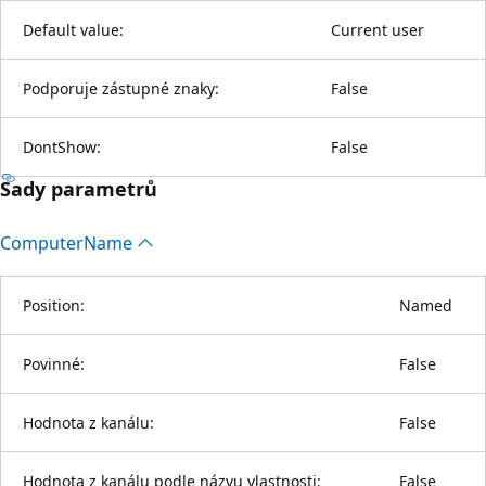
Default value:
Current user
Podporuje zástupné znaky:
False
DontShow:
False
Sady parametrů
Computer
Name
Position:
Named
Povinné:
False
Hodnota z kanálu:
False
Hodnota z kanálu podle názvu vlastnosti:
False