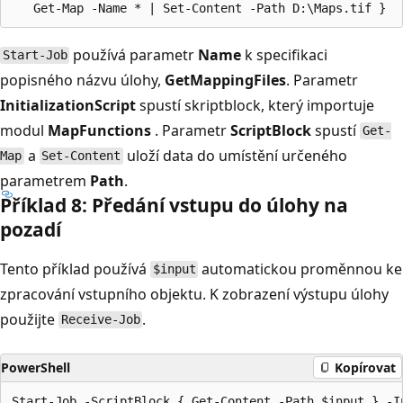
používá parametr
Name
k specifikaci
Start-Job
popisného názvu úlohy,
GetMappingFiles
. Parametr
InitializationScript
spustí skriptblock, který importuje
modul
MapFunctions
. Parametr
ScriptBlock
spustí
Get-
a
uloží data do umístění určeného
Map
Set-Content
parametrem
Path
.
Příklad 8: Předání vstupu do úlohy na
pozadí
Tento příklad používá
automatickou proměnnou ke
$input
zpracování vstupního objektu. K zobrazení výstupu úlohy
použijte
.
Receive-Job
PowerShell
Kopírovat
Start-Job -ScriptBlock { Get-Content -Path $input } -In