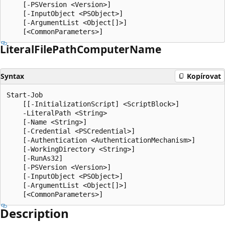
    [-PSVersion <Version>]

    [-InputObject <PSObject>]

    [-ArgumentList <Object[]>]

Literal
File
Path
Computer
Name
Syntax
Kopírovat
Start-Job

    [[-InitializationScript] <ScriptBlock>]

    -LiteralPath <String>

    [-Name <String>]

    [-Credential <PSCredential>]

    [-Authentication <AuthenticationMechanism>]

    [-WorkingDirectory <String>]

    [-RunAs32]

    [-PSVersion <Version>]

    [-InputObject <PSObject>]

    [-ArgumentList <Object[]>]

Description