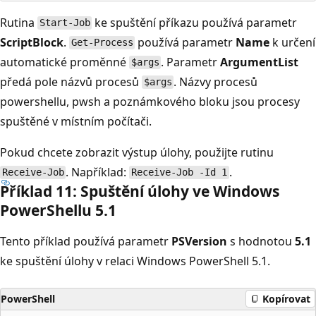
Rutina
ke spuštění příkazu používá parametr
Start-Job
ScriptBlock
.
používá parametr
Name
k určení
Get-Process
automatické proměnné
. Parametr
ArgumentList
$args
předá pole názvů procesů
. Názvy procesů
$args
powershellu, pwsh a poznámkového bloku jsou procesy
spuštěné v místním počítači.
Pokud chcete zobrazit výstup úlohy, použijte rutinu
. Například:
.
Receive-Job
Receive-Job -Id 1
Příklad 11: Spuštění úlohy ve Windows
Power
Shellu 5.1
Tento příklad používá parametr
PSVersion
s hodnotou
5.1
ke spuštění úlohy v relaci Windows PowerShell 5.1.
PowerShell
Kopírovat