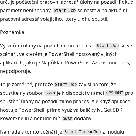
určuje počáteční pracovní adresář úlohy na pozadí. Pokud
parametr není zadaný,
se nastaví na aktuální
Start-Job
pracovní adresář volajícího, který úlohu spustil.
Poznámka:
Vytvoření úlohy na pozadí mimo proces s
se ve
Start-Job
scénáři, ve kterém je PowerShell hostovaný v jiných
aplikacích, jako je Například PowerShell Azure Functions,
nepodporuje.
To je záměrné, protože
závisí na tom, že
Start-Job
spustitelný soubor
je k dispozici v rámci
pro
pwsh
$PSHOME
spuštění úlohy na pozadí mimo proces. Ale když aplikace
hostuje PowerShell, přímo využívá balíčky NuGet SDK
PowerShellu a nebude mít
dodány.
pwsh
Náhrada v tomto scénáři je
z modulu
Start-ThreadJob