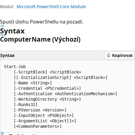
Modul:
Microsoft.PowerShell.Core Module
Spustí úlohu PowerShellu na pozadí.
Syntax
Computer
Name (Výchozí)
Syntax
Kopírovat
Start-Job

    [-ScriptBlock] <ScriptBlock>

    [[-InitializationScript] <ScriptBlock>]

    [-Name <String>]

    [-Credential <PSCredential>]

    [-Authentication <AuthenticationMechanism>]

    [-WorkingDirectory <String>]

    [-RunAs32]

    [-PSVersion <Version>]

    [-InputObject <PSObject>]

    [-ArgumentList <Object[]>]
