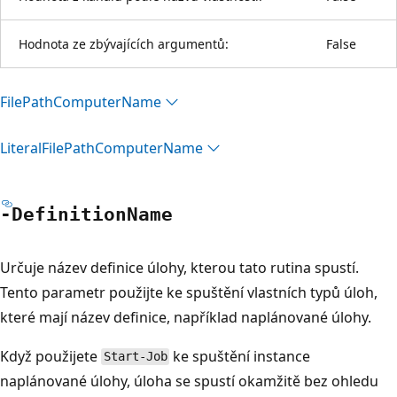
Hodnota ze zbývajících argumentů:
False
File
Path
Computer
Name
Literal
File
Path
Computer
Name
-Definition
Name
Určuje název definice úlohy, kterou tato rutina spustí.
Tento parametr použijte ke spuštění vlastních typů úloh,
které mají název definice, například naplánované úlohy.
Když použijete
ke spuštění instance
Start-Job
naplánované úlohy, úloha se spustí okamžitě bez ohledu