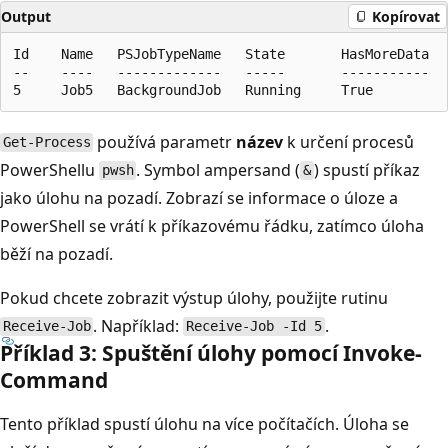
Output
Kopírovat
Id    Name   PSJobTypeName   State       HasMoreData   
--    ----   -------------   -----       -----------   
používá parametr
název
k určení procesů
Get-Process
PowerShellu
. Symbol ampersand (
) spustí příkaz
pwsh
&
jako úlohu na pozadí. Zobrazí se informace o úloze a
PowerShell se vrátí k příkazovému řádku, zatímco úloha
běží na pozadí.
Pokud chcete zobrazit výstup úlohy, použijte rutinu
. Například:
.
Receive-Job
Receive-Job -Id 5
Příklad 3: Spuštění úlohy pomocí Invoke-
Command
Tento příklad spustí úlohu na více počítačích. Úloha se