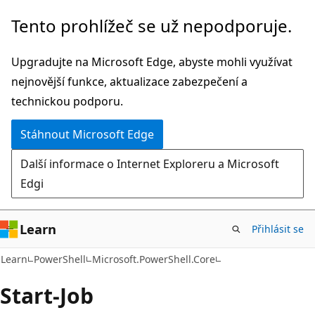
Přeskočit
Přeskočit
Tento prohlížeč se už nepodporuje.
na
na
hlavní
navigaci
Upgradujte na Microsoft Edge, abyste mohli využívat
obsah
na
nejnovější funkce, aktualizace zabezpečení a
stránce
technickou podporu.
Stáhnout Microsoft Edge
Další informace o Internet Exploreru a Microsoft
Edgi
Learn
Přihlásit se
Learn
PowerShell
Microsoft.PowerShell.Core
Start-Job