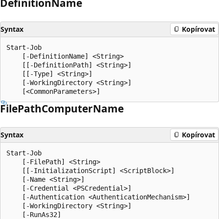
Definition
Name
Syntax
Kopírovat
Start-Job

    [-DefinitionName] <String>

    [[-DefinitionPath] <String>]

    [[-Type] <String>]

    [-WorkingDirectory <String>]

File
Path
Computer
Name
Syntax
Kopírovat
Start-Job

    [-FilePath] <String>

    [[-InitializationScript] <ScriptBlock>]

    [-Name <String>]

    [-Credential <PSCredential>]

    [-Authentication <AuthenticationMechanism>]

    [-WorkingDirectory <String>]

    [-RunAs32]
