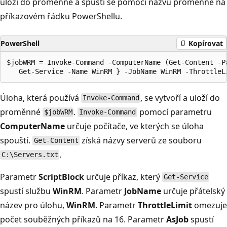
uloží do proměnné a spustí se pomocí názvu proměnné na
příkazovém řádku PowerShellu.
PowerShell
Kopírovat
$jobWRM = Invoke-Command -ComputerName (Get-Content -P
Úloha, která používá
, se vytvoří a uloží do
Invoke-Command
proměnné
.
pomocí parametru
$jobWRM
Invoke-Command
ComputerName
určuje počítače, ve kterých se úloha
spouští.
získá názvy serverů ze souboru
Get-Content
.
C:\Servers.txt
Parametr
ScriptBlock
určuje příkaz, který
Get-Service
spustí službu
WinRM
. Parametr
JobName
určuje přátelský
název pro úlohu,
WinRM
. Parametr
ThrottleLimit
omezuje
počet souběžných příkazů na 16. Parametr
AsJob
spustí