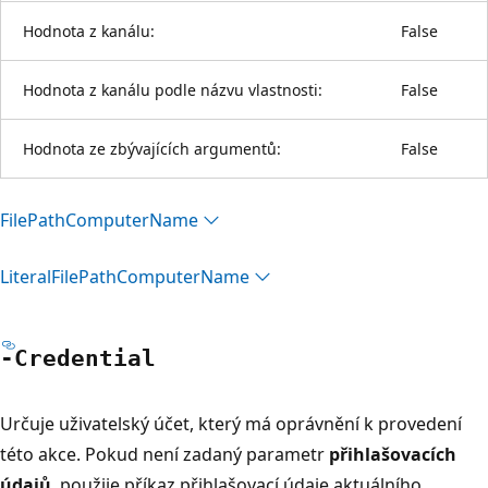
Hodnota z kanálu:
False
Hodnota z kanálu podle názvu vlastnosti:
False
Hodnota ze zbývajících argumentů:
False
File
Path
Computer
Name
Literal
File
Path
Computer
Name
-Credential
Určuje uživatelský účet, který má oprávnění k provedení
této akce. Pokud není zadaný parametr
přihlašovacích
údajů
, použije příkaz přihlašovací údaje aktuálního