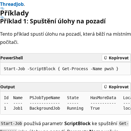
ThreadJob
.
Příklady
Příklad 1: Spuštění úlohy na pozadí
Tento příklad spustí úlohu na pozadí, která běží na místním
počítači.
PowerShell
Kopírovat
Output
Kopírovat
Id  Name   PSJobTypeName   State     HasMoreData   Loca
--  ----   -------------   -----     -----------   ----
používá parametr
ScriptBlock
ke spuštění
Start-Job
Get-