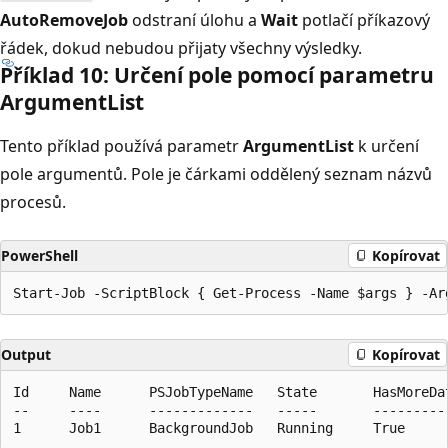
AutoRemoveJob
odstraní úlohu a
Wait
potlačí příkazový
řádek, dokud nebudou přijaty všechny výsledky.
Příklad 10: Určení pole pomocí parametru
Argument
List
Tento příklad používá parametr
ArgumentList
k určení
pole argumentů. Pole je čárkami oddělený seznam názvů
procesů.
PowerShell
Kopírovat
Output
Kopírovat
Id     Name      PSJobTypeName   State       HasMoreDat
--     ----      -------------   -----       ----------