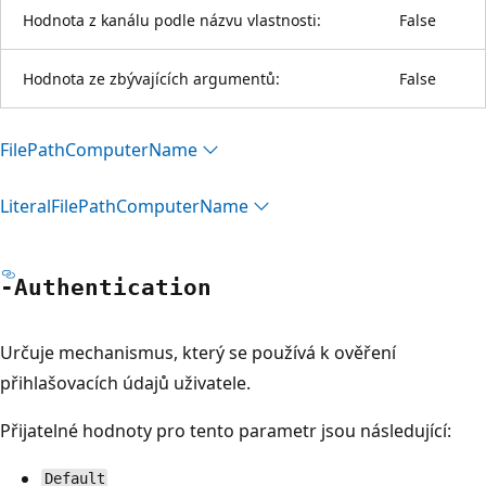
Hodnota z kanálu podle názvu vlastnosti:
False
Hodnota ze zbývajících argumentů:
False
File
Path
Computer
Name
Literal
File
Path
Computer
Name
-Authentication
Určuje mechanismus, který se používá k ověření
přihlašovacích údajů uživatele.
Přijatelné hodnoty pro tento parametr jsou následující:
Default