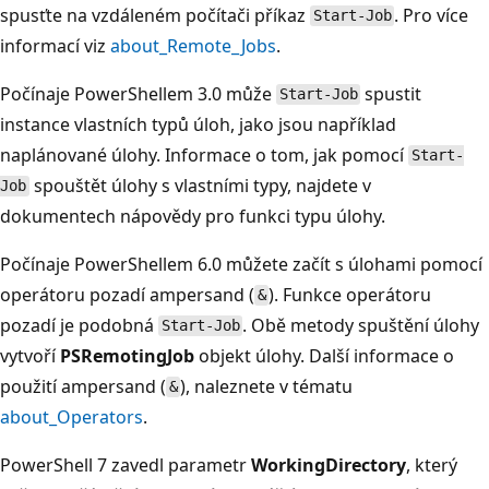
spusťte na vzdáleném počítači příkaz
. Pro více
Start-Job
informací viz
about_Remote_Jobs
.
Počínaje PowerShellem 3.0 může
spustit
Start-Job
instance vlastních typů úloh, jako jsou například
naplánované úlohy. Informace o tom, jak pomocí
Start-
spouštět úlohy s vlastními typy, najdete v
Job
dokumentech nápovědy pro funkci typu úlohy.
Počínaje PowerShellem 6.0 můžete začít s úlohami pomocí
operátoru pozadí ampersand (
). Funkce operátoru
&
pozadí je podobná
. Obě metody spuštění úlohy
Start-Job
vytvoří
PSRemotingJob
objekt úlohy. Další informace o
použití ampersand (
), naleznete v tématu
&
about_Operators
.
PowerShell 7 zavedl parametr
WorkingDirectory
, který