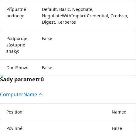
Přípustné
Default, Basic, Negotiate,
hodnoty:
NegotiateWithImplicitCredential, Credssp,
Digest, Kerberos
Podporuje
False
zástupné
znaky:
DontShow:
False
Sady parametrů
Computer
Name
Position:
Named
Povinné:
False