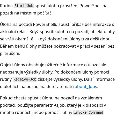
Rutina
spustí úlohu prostředí PowerShell na
Start-Job
pozadí na místním počítači.
Úloha na pozadí PowerShellu spustí příkaz bez interakce s
aktuální relací. Když spustíte úlohu na pozadí, objekt úlohy
se vrátí okamžitě, i když dokončení úlohy trvá delší dobu.
Během běhu úlohy můžete pokračovat v práci v sezení bez
přerušení.
Objekt úlohy obsahuje užitečné informace o úloze, ale
neobsahuje výsledky úlohy. Po dokončení úlohy pomocí
rutiny
získejte výsledky úlohy. Další informace
Receive-Job
o úlohách na pozadí najdete v tématu
about_Jobs
.
Pokud chcete spustit úlohu na pozadí na vzdáleném
počítači, použijte parametr
AsJob, který je k dispozici v
mnoha rutinách, nebo pomocí rutiny
Invoke-Command