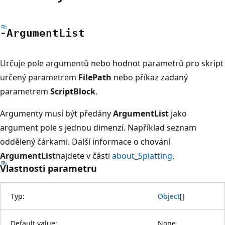
-Argument
List
Určuje pole argumentů nebo hodnot parametrů pro skript
určený parametrem
FilePath
nebo příkaz zadaný
parametrem
ScriptBlock
.
Argumenty musí být předány
ArgumentList
jako
argument pole s jednou dimenzí. Například seznam
oddělený čárkami. Další informace o chování
ArgumentList
najdete v části
about_Splatting
.
Vlastnosti parametru
Typ:
Object
[
]
Default value:
None