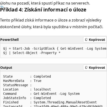
úlohu na pozadí, která spustí příkaz na serverech.
Příklad 4: Získání informací o úloze
Tento příklad získá informace o úloze a zobrazí výsledky
dokončené úlohy, která byla spuštěna v místním počítači.
PowerShell
Kopírovat
$j = Start-Job -ScriptBlock { Get-WinEvent -Log System 
Output
Kopírovat
State         : Completed

HasMoreData   : True

StatusMessage :

Location      : localhost

Command       : Get-WinEvent -Log System

JobStateInfo  : Completed

Finished      : System.Threading.ManualResetEvent

InstanceId    : 27ce3fd9-40ed-488a-99e5-679cd91b9dd3
