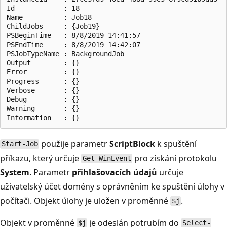
Id            : 18

Name          : Job18

ChildJobs     : {Job19}

PSBeginTime   : 8/8/2019 14:41:57

PSEndTime     : 8/8/2019 14:42:07

PSJobTypeName : BackgroundJob

Output        : {}

Error         : {}

Progress      : {}

Verbose       : {}

Debug         : {}

Warning       : {}

použije parametr
ScriptBlock
k spuštění
Start-Job
příkazu, který určuje
pro získání protokolu
Get-WinEvent
System
. Parametr
přihlašovacích údajů
určuje
uživatelský účet domény s oprávněním ke spuštění úlohy v
počítači. Objekt úlohy je uložen v proměnné
.
$j
Objekt v proměnné
je odeslán potrubím do
$j
Select-