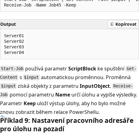
Output
Kopírovat
Server01

Server02

Server03

používá parametr
ScriptBlock
ke spuštění
Start-Job
Get-
s
automatickou proměnnou. Proměnná
Content
$input
získá objekty z parametru
InputObject
.
$input
Receive-
pomocí parametru
Name
určí úlohu a vypíše výsledky.
Job
Parametr
Keep
uloží výstup úlohy, aby ho bylo možné
znovu zobrazit během relace PowerShellu.
Příklad 9: Nastavení pracovního adresáře
pro úlohu na pozadí