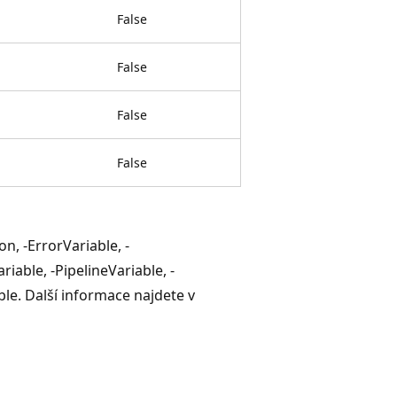
False
False
False
False
n, -ErrorVariable, -
iable, -PipelineVariable, -
le. Další informace najdete v