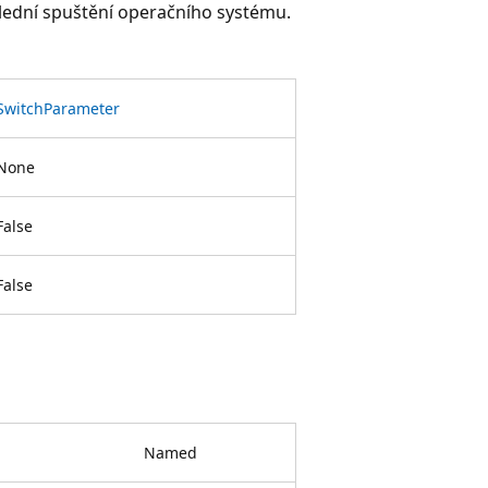
slední spuštění operačního systému.
SwitchParameter
None
False
False
Named