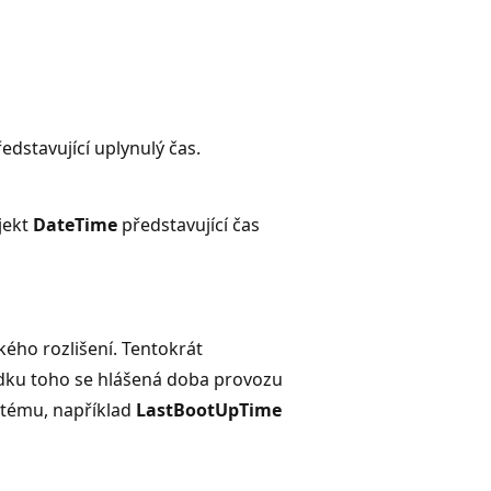
edstavující uplynulý čas.
bjekt
DateTime
představující čas
ého rozlišení. Tentokrát
dku toho se hlášená doba provozu
stému, například
LastBootUpTime