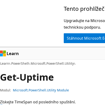
Přeskočit
Přeskočit
Tento prohlíže
na
na
hlavní
navigaci
Upgradujte na Microsof
obsah
na
technickou podporu.
stránce
Stáhnout Microsoft 
Learn
Learn
PowerShell
Microsoft.PowerShell.Utility
Get-Uptime
Modul:
Microsoft.PowerShell.Utility Module
Získejte
TimeSpan od posledního spuštění.