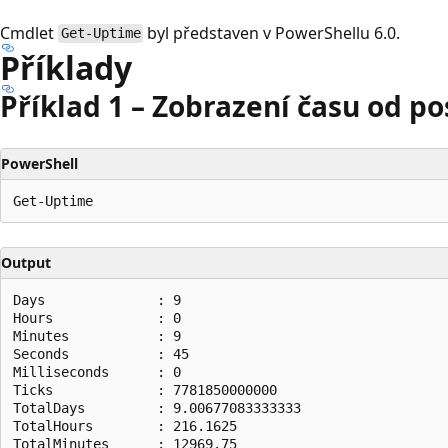
Cmdlet
byl představen v PowerShellu 6.0.
Get-Uptime
Příklady
Příklad 1 – Zobrazení času od p
PowerShell
Output
Days              : 9

Hours             : 0

Minutes           : 9

Seconds           : 45

Milliseconds      : 0

Ticks             : 7781850000000

TotalDays         : 9.00677083333333

TotalHours        : 216.1625

TotalMinutes      : 12969.75
