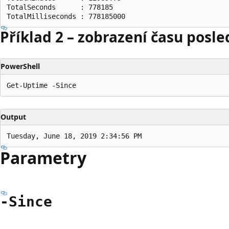
TotalSeconds      : 778185

Příklad 2 – zobrazení času posl
PowerShell
Output
Parametry
-Since