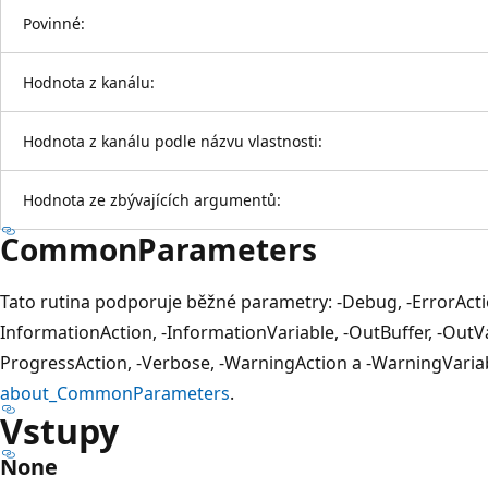
Povinné:
Hodnota z kanálu:
Hodnota z kanálu podle názvu vlastnosti:
Hodnota ze zbývajících argumentů:
CommonParameters
Tato rutina podporuje běžné parametry: -Debug, -ErrorActio
InformationAction, -InformationVariable, -OutBuffer, -OutVar
ProgressAction, -Verbose, -WarningAction a -WarningVariab
about_CommonParameters
.
Vstupy
None