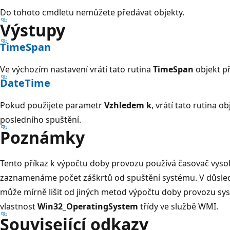
Do tohoto cmdletu nemůžete předávat objekty.
Výstupy
TimeSpan
Ve výchozím nastavení vrátí tato rutina
TimeSpan
objekt př
DateTime
Pokud použijete parametr
Vzhledem k
, vrátí tato rutina o
posledního spuštění.
Poznámky
Tento příkaz k výpočtu doby provozu používá časovač vysok
zaznamenáme počet záškrtů od spuštění systému. V důsle
může mírně lišit od jiných metod výpočtu doby provozu sy
vlastnost
Win32_OperatingSystem
třídy ve službě WMI.
Související odkazy