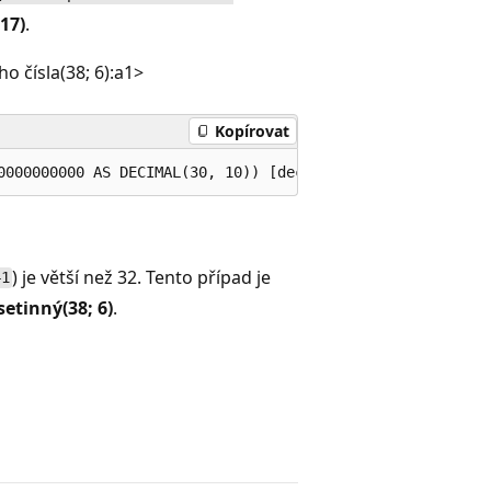
17)
.
o čísla(38; 6):
a1>
Kopírovat
) je větší než 32. Tento případ je
41
setinný(38; 6)
.