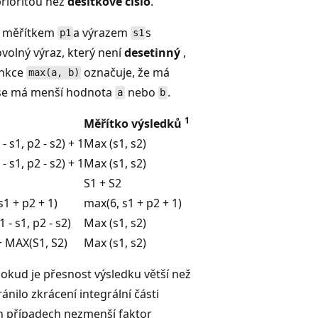
prioritou než
desítkové číslo
.
 měřítkem
a výrazem
s
p1
s1
volný výraz, který není
desetinný
,
unkce
označuje, že má
max(a, b)
se má menší hodnota
nebo
.
a
b
1
Měřítko výsledků
 s1, p2 - s2) + 1
Max (s1, s2)
 s1, p2 - s2) + 1
Max (s1, s2)
S1 + S2
s1 + p2 + 1)
max(6, s1 + p2 + 1)
 - s1, p2 - s2)
Max (s1, s2)
 + MAX(S1, S2)
Max (s1, s2)
kud je přesnost výsledku větší než
ránilo zkrácení integrální části
ch případech nezmenší faktor