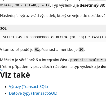
. Typ výsledku je
desetinný(38; 
min(40, 38 - (61-40)) = 17
Následující výraz vrátí výsledek
, který se vejde do
desítkovéh
SQL
V tomto případě je
přesnost a měřítko je
.
61
20
Měřítko je větší než 6 a integrální část (
precision-scale = 
třetím případem v pravidlech násobení a typ výsledku je
de
Viz také
Výrazy (Transact-SQL)
Datové typy (Transact-SQL)