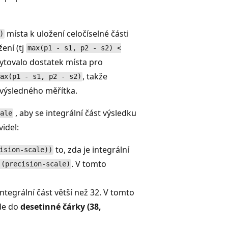
místa k uložení celočíselné části
)
ení (tj
max(p1 - s1, p2 - s2) <
kytovalo dostatek místa pro
, takže
ax(p1 - s1, p2 - s2)
 výsledného měřítka.
, aby se integrální část výsledku
ale
idel:
to, zda je integrální
ision-scale))
. V tomto
 (precision-scale)
tegrální část větší než 32. V tomto
jde do
desetinné čárky (38,