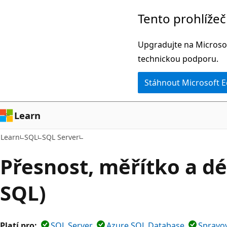
Přeskočit
Tento prohlíže
na
hlavní
Upgradujte na Microsof
obsah
technickou podporu.
Stáhnout Microsoft 
Learn
Learn
SQL
SQL Server
Přesnost, měřítko a dé
SQL)
Platí pro:
SQL Server
Azure SQL Database
Spravo