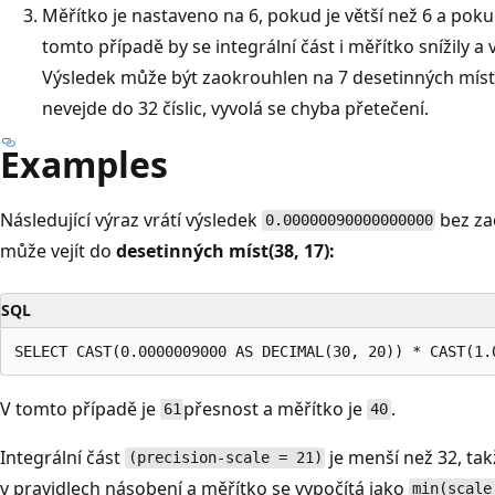
Měřítko je nastaveno na 6, pokud je větší než 6 a pokud 
tomto případě by se integrální část i měřítko snížily a 
Výsledek může být zaokrouhlen na 7 desetinných míst
nevejde do 32 číslic, vyvolá se chyba přetečení.
Examples
Následující výraz vrátí výsledek
bez za
0.00000090000000000
může vejít do
desetinných míst(38, 17):
SQL
V tomto případě je
přesnost a měřítko je
.
61
40
Integrální část
je menší než 32, ta
(precision-scale = 21)
v pravidlech násobení a měřítko se vypočítá jako
min(scale