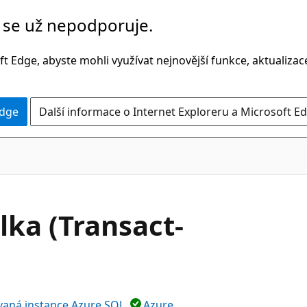
č se už nepodporuje.
t Edge, abyste mohli využívat nejnovější funkce, aktualiza
Edge
Další informace o Internet Exploreru a Microsoft Ed
lka (Transact-
vaná instance Azure SQL
Azure