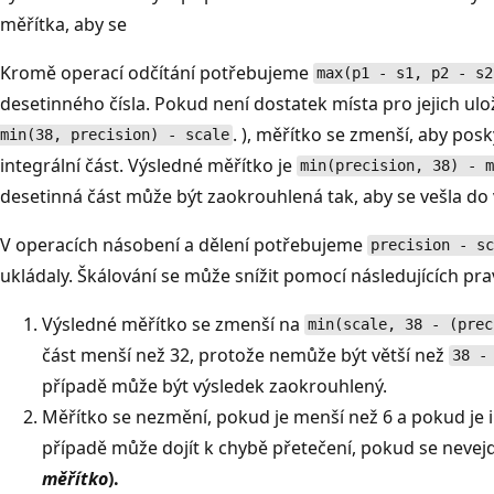
měřítka, aby se
Kromě operací odčítání potřebujeme
max(p1 - s1, p2 - s2
desetinného čísla. Pokud není dostatek místa pro jejich ulož
. ), měřítko se zmenší, aby pos
min(38, precision) - scale
integrální část. Výsledné měřítko je
min(precision, 38) - m
desetinná část může být zaokrouhlená tak, aby se vešla do
V operacích násobení a dělení potřebujeme
precision - sc
ukládaly. Škálování se může snížit pomocí následujících prav
Výsledné měřítko se zmenší na
min(scale, 38 - (prec
část menší než 32, protože nemůže být větší než
38 -
případě může být výsledek zaokrouhlený.
Měřítko se nezmění, pokud je menší než 6 a pokud je in
případě může dojít k chybě přetečení, pokud se neve
měřítko
).