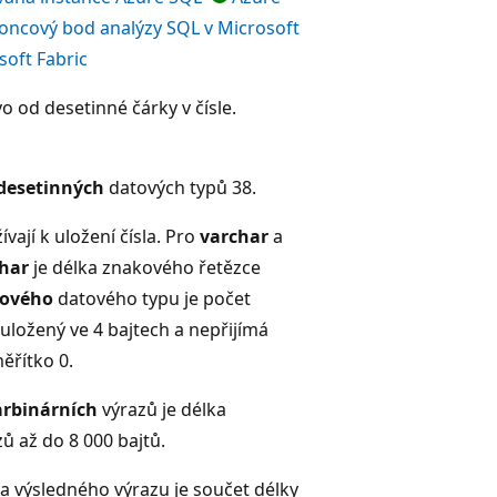
oncový bod analýzy SQL v Microsoft
oft Fabric
vo od desetinné čárky v čísle.
desetinných
datových typů 38.
vají k uložení čísla. Pro
varchar
a
har
je délka znakového řetězce
kového
datového typu je počet
 uložený ve 4 bajtech a nepřijímá
ěřítko 0.
arbinárních
výrazů je délka
ů až do 8 000 bajtů.
ka výsledného výrazu je součet délky