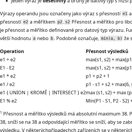
Jeden výraz je
desetinný
a druhý je datový typ s nižší 
Výrazy operandu jsou označeny jako výraz s přesností
a
e1
přesností
a měřítkem
.
Přesnost a měřítko pro libo
e2
p2
s2
je přesnost a měřítko definované pro datový typ výrazu. F
větší hodnotu
nebo
. Podobně označuje,
že 
a
b
min(a, b)
Operation
Přesnost výsledků
e1 + e2
max(s1, s2) + max(p1 -
E1 - E2
max(s1, s2) + max(p1 -
e1 * e2
p1 + p2 + 1
e1 / e2
p1 - s1 + s2 + max(6, 
e1 { UNION | KROMĚ | INTERSECT } e2
max (s1, s2) + max (p1
E1 % e2
Min(P1 - S1, P2 - S2)
1
Přesnost a měřítko výsledků má absolutní maximum 38. Po
38, sníží se na 38 a odpovídající měřítko se sníží, aby se zab
výsledku. V některýchpřípadechch zařízeních se v některý