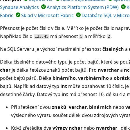
Synapse Analytics
Analytics Platform System (PDW)
K
Fabric
Sklad v Microsoft Fabric
Databáze SQL v Micros
Přesnost je počet číslic v čísle. Měřítko je počet číslic napra
Například číslo
má přesnost
a měřítko
.
123.45
5
2
Na SQL Serveru je výchozí maximální přesnost
číselných
a
Délka číselného datového typu je počet bajtů, které se použí
char
je délka řetězce znaků počet bajtů. Pro
nvarchar
a
nc
počet bajtů párů. Délka
binárního
,
varbinárního
a
obráz
bajtů. Například datový typ
int
může obsahovat 10 číslic, je
desetinné čárky. Datový typ
int
má přesnost 10, délku 4 a m
Při zřetězení dvou
znaků
,
varchar
,
binárních
nebo
v
výsledného výrazu součet délek dvou zdrojových výraz
Když zřetědíte dva
výrazy nchar
nebo
nvarchar
, dél