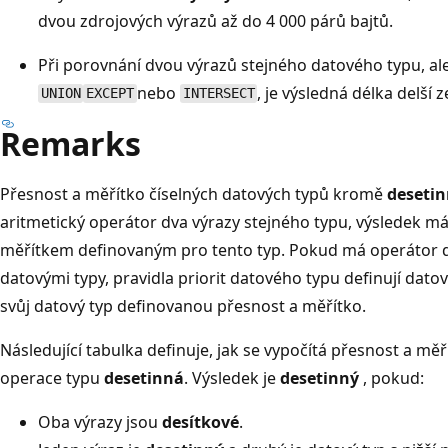
dvou zdrojových výrazů až do 4 000 párů bajtů.
Při porovnání dvou výrazů stejného datového typu, al
nebo
, je výsledná délka delší 
UNION
EXCEPT
INTERSECT
Remarks
Přesnost a měřítko číselných datových typů kromě
desetin
aritmetický operátor dva výrazy stejného typu, výsledek má 
měřítkem definovaným pro tento typ. Pokud má operátor d
datovými typy, pravidla priorit datového typu definují dato
svůj datový typ definovanou přesnost a měřítko.
Následující tabulka definuje, jak se vypočítá přesnost a měř
operace typu
desetinná
. Výsledek je
desetinný
, pokud:
Oba výrazy jsou
desítkové
.