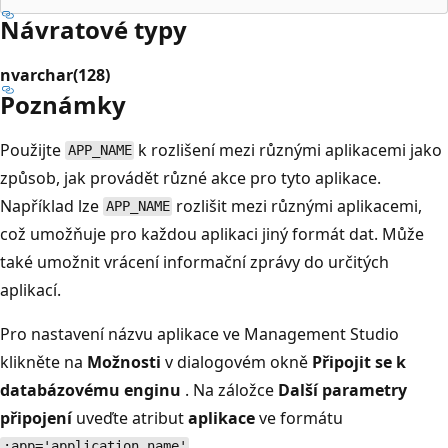
Návratové typy
nvarchar(128)
Poznámky
Použijte
k rozlišení mezi různými aplikacemi jako
APP_NAME
způsob, jak provádět různé akce pro tyto aplikace.
Například lze
rozlišit mezi různými aplikacemi,
APP_NAME
což umožňuje pro každou aplikaci jiný formát dat. Může
také umožnit vrácení informační zprávy do určitých
aplikací.
Pro nastavení názvu aplikace ve Management Studio
klikněte na
Možnosti
v dialogovém okně
Připojit se k
databázovému enginu
. Na záložce
Další parametry
připojení
uveďte atribut
aplikace
ve formátu
;app='application_name'