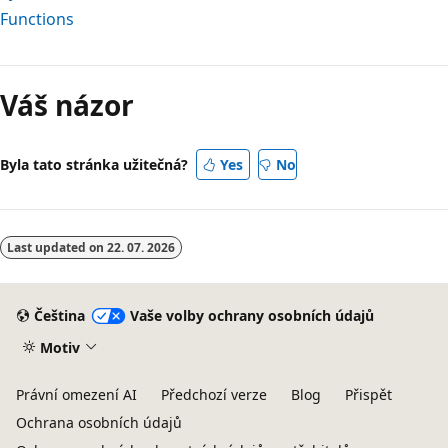
Functions
Režim
čtení
Váš názor
zakázán
Byla tato stránka užitečná?
Yes
No
Last updated on
22. 07. 2026
Čeština
Vaše volby ochrany osobních údajů
Motiv
Právní omezení AI
Předchozí verze
Blog
Přispět
Ochrana osobních údajů