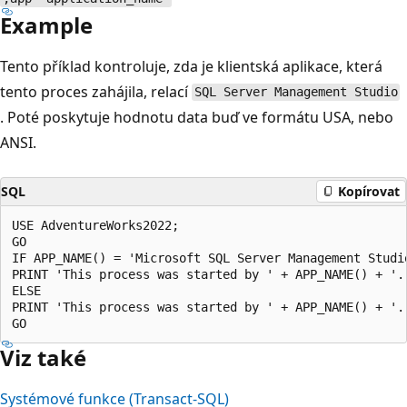
Example
Tento příklad kontroluje, zda je klientská aplikace, která
tento proces zahájila, relací
SQL Server Management Studio
. Poté poskytuje hodnotu data buď ve formátu USA, nebo
ANSI.
SQL
Kopírovat
USE AdventureWorks2022;  

GO  

IF APP_NAME() = 'Microsoft SQL Server Management Studio
PRINT 'This process was started by ' + APP_NAME() + '.
ELSE   

PRINT 'This process was started by ' + APP_NAME() + '.
Viz také
Systémové funkce (Transact-SQL)