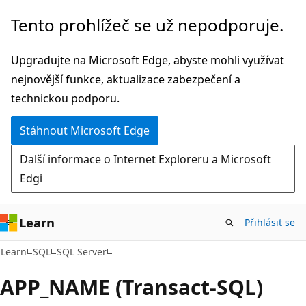
Přeskočit
Tento prohlížeč se už nepodporuje.
na
hlavní
Upgradujte na Microsoft Edge, abyste mohli využívat
obsah
nejnovější funkce, aktualizace zabezpečení a
technickou podporu.
Stáhnout Microsoft Edge
Další informace o Internet Exploreru a Microsoft
Edgi
Learn
Přihlásit se
Learn
SQL
SQL Server
APP_NAME (Transact-SQL)