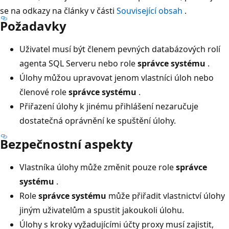
se na odkazy na články v části
Související obsah
.
Požadavky
Uživatel musí být členem pevných databázových rolí
agenta SQL Serveru nebo role
správce systému
.
Úlohy můžou upravovat jenom vlastníci úloh nebo
členové role
správce systému
.
Přiřazení úlohy k jinému přihlášení nezaručuje
dostatečná oprávnění ke spuštění úlohy.
Bezpečnostní aspekty
Vlastníka úlohy může změnit pouze role
správce
systému
.
Role
správce systému
může přiřadit vlastnictví úlohy
jiným uživatelům a spustit jakoukoli úlohu.
Úlohy s kroky vyžadujícími účty proxy musí zajistit,