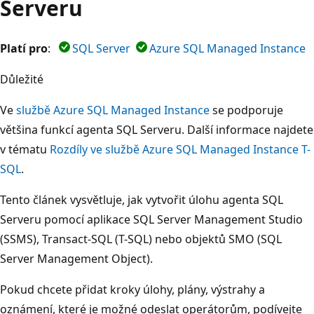
Serveru
Platí pro
:
SQL Server
Azure SQL Managed Instance
Důležité
Ve
službě Azure SQL Managed Instance
se podporuje
většina funkcí agenta SQL Serveru. Další informace najdete
v tématu
Rozdíly ve službě Azure SQL Managed Instance T-
SQL
.
Tento článek vysvětluje, jak vytvořit úlohu agenta SQL
Serveru pomocí aplikace SQL Server Management Studio
(SSMS), Transact-SQL (T-SQL) nebo objektů SMO (SQL
Server Management Object).
Pokud chcete přidat kroky úlohy, plány, výstrahy a
oznámení, které je možné odeslat operátorům, podívejte