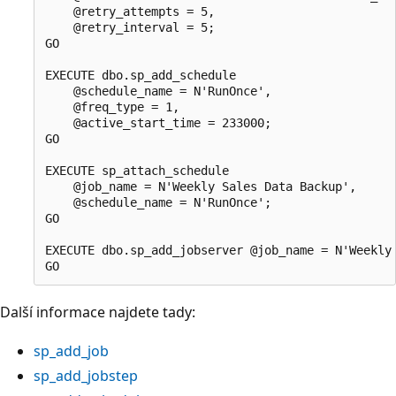
    @retry_attempts = 5,

    @retry_interval = 5;

GO

EXECUTE dbo.sp_add_schedule

    @schedule_name = N'RunOnce',

    @freq_type = 1,

    @active_start_time = 233000;

GO

EXECUTE sp_attach_schedule

    @job_name = N'Weekly Sales Data Backup',

    @schedule_name = N'RunOnce';

GO

EXECUTE dbo.sp_add_jobserver @job_name = N'Weekly 
Další informace najdete tady:
sp_add_job
sp_add_jobstep