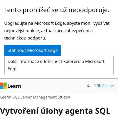
Přeskočit
Tento prohlížeč se už nepodporuje.
na
hlavní
Upgradujte na Microsoft Edge, abyste mohli využívat
obsah
nejnovější funkce, aktualizace zabezpečení a
technickou podporu.
Stáhnout Microsoft Edge
Další informace o Internet Exploreru a Microsoft
Edgi
Learn
Přihlásit se
Learn
SQL Server Management Studio
Vytvoření úlohy agenta SQL