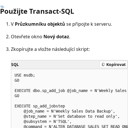
Použijte Transact-SQL
V
Průzkumníku objektů
se připojte k serveru.
Otevřete okno
Nový dotaz
.
Zkopírujte a vložte následující skript:
SQL
Kopírovat
USE msdb;

GO

EXECUTE dbo.sp_add_job @job_name = N'Weekly Sales 
GO

EXECUTE sp_add_jobstep

    @job_name = N'Weekly Sales Data Backup',

    @step_name = N'Set database to read only',

    @subsystem = N'TSQL',

    @command = N'ALTER DATABASE SALES SET READ_ONL