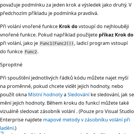
považuje podmínku za jeden krok a výsledek jako druhý. V
předchozím příkladu je podmínka pravdivá.
Při volání vnořené funkce
Krok do
vstoupí do nejhlouběji
vnořené funkce. Pokud například použijete
příkaz Krok do
při volání, jako je
, ladicí program vstoupí
Func1(Func2())
do funkce
.
Func2
Spropitné
Při spouštění jednotlivých řádků kódu můžete najet myší
na proměnné, pokud chcete vidět jejich hodnoty, nebo
použít okna
Místní hodnoty
a
Sledování
ke sledování, jak se
mění jejich hodnoty. Během kroku do funkcí můžete také
vizuálně sledovat zásobník volání
. (Pouze pro Visual Studio
Enterprise najdete
mapové metody v zásobníku volání při
ladění
.)