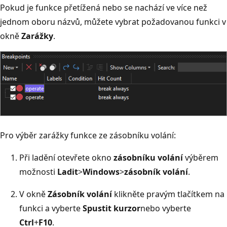
Pokud je funkce přetížená nebo se nachází ve více než
jednom oboru názvů, můžete vybrat požadovanou funkci v
okně
Zarážky
.
Pro výběr zarážky funkce ze zásobníku volání:
Při ladění otevřete okno
zásobníku volání
výběrem
možnosti
Ladit
>
Windows
>
zásobník volání
.
V okně
Zásobník volání
klikněte pravým tlačítkem na
funkci a vyberte
Spustit kurzor
nebo vyberte
Ctrl
+
F10
.