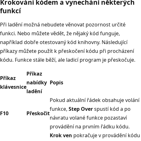
Krokování kódem a vynechání některých
funkcí
Při ladění možná nebudete věnovat pozornost určité
funkci. Nebo můžete vědět, že nějaký kód funguje,
například dobře otestovaný kód knihovny. Následující
příkazy můžete použít k přeskočení kódu při procházení
kódu. Funkce stále běží, ale ladicí program je přeskočuje.
Příkaz
Příkaz
nabídky
Popis
klávesnice
ladění
Pokud aktuální řádek obsahuje volání
funkce,
Step Over
spustí kód a po
F10
Přeskočit
návratu volané funkce pozastaví
provádění na prvním řádku kódu.
Krok ven
pokračuje v provádění kódu