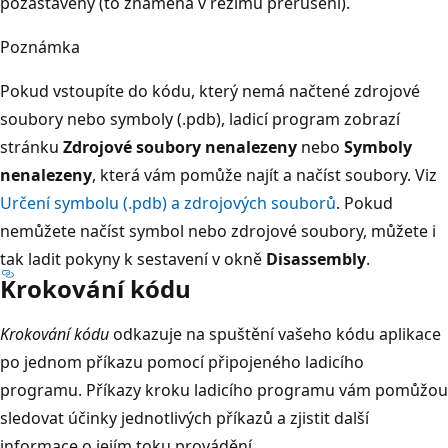
pozastavený (to znamená v režimu přerušení).
Poznámka
Pokud vstoupíte do kódu, který nemá načtené zdrojové
soubory nebo symboly (.pdb), ladicí program zobrazí
stránku
Zdrojové soubory nenalezeny
nebo
Symboly
nenalezeny
, která vám pomůže najít a načíst soubory. Viz
Určení symbolu (.pdb) a zdrojových souborů
. Pokud
nemůžete načíst symbol nebo zdrojové soubory, můžete i
tak ladit pokyny k sestavení v okně
Disassembly
.
Krokování kódu
Krokování kódu
odkazuje na spuštění vašeho kódu aplikace
po jednom příkazu pomocí připojeného ladicího
programu. Příkazy kroku ladicího programu vám pomůžou
sledovat účinky jednotlivých příkazů a zjistit další
informace o jejím toku provádění.