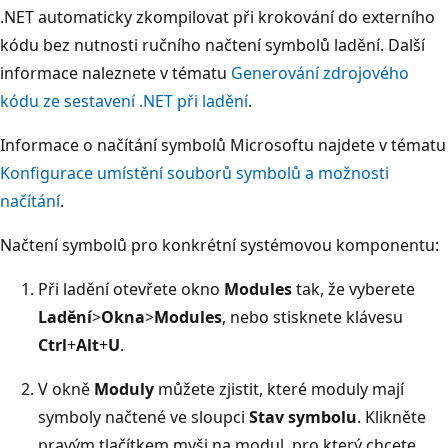
.NET automaticky zkompilovat při krokování do externího
kódu bez nutnosti ručního načtení symbolů ladění. Další
informace naleznete v tématu
Generování zdrojového
kódu ze sestavení .NET při ladění
.
Informace o načítání symbolů Microsoftu najdete v tématu
Konfigurace umístění souborů symbolů a možnosti
načítání
.
Načtení symbolů pro konkrétní systémovou komponentu:
Při ladění otevřete okno
Modules
tak, že vyberete
Ladění
>
Okna
>
Modules
, nebo stisknete klávesu
Ctrl
+
Alt
+
U
.
V okně
Moduly
můžete zjistit, které moduly mají
symboly načtené ve sloupci
Stav symbolu
. Klikněte
pravým tlačítkem myši na modul, pro který chcete