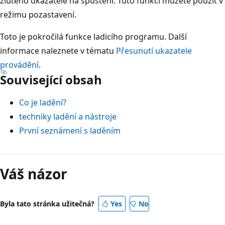
žlutého ukazatele na spuštění. Tuto funkci můžete použít v
režimu pozastavení.
Toto je pokročilá funkce ladicího programu. Další
informace naleznete v tématu
Přesunutí ukazatele
provádění
.
Související obsah
Co je ladění?
techniky ladění a nástroje
První seznámení s laděním
Váš názor
Byla tato stránka užitečná?
Yes
No