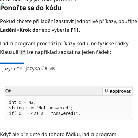
Ponořte se do kódu
Pokud chcete při ladění zastavit jednotlivé příkazy, použijte
Ladění
>
Krok do
nebo vyberte
F11
.
Ladicí program prochází příkazy kódu, ne fyzické řádky.
Klauzuli
lze například zapsat na jeden řádek:
if
jazyka C#
jazyka C#
VB
C#
Kopírovat
int x = 42;

string s = "Not answered";

Když ale přejdete do tohoto řádku, ladicí program