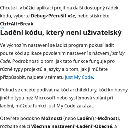
Chcete-li v běžící aplikaci přejít na další dostupný řádek
kódu, vyberte
Debug
>
Přerušit vše
, nebo stiskněte
Ctrl
+
Alt
+
Break
.
Ladění kódu, který není uživatelský
Ve výchozím nastavení se ladicí program pokusí ladit
pouze kód aplikace povolením nastavení s názvem
Just My
Code
. Podrobnosti o tom, jak tato funkce funguje pro
různé typy projektů a jazyky a o tom, jak ji můžete
přizpůsobit, najdete v tématu
just My Code
.
Pokud se chcete podívat na kód architektury, kód knihovny
jiného typu než Microsoft nebo systémová volání při
ladění, můžete funkci Just My Code zakázat.
Otevřete podokno
Možnosti
(nebo
Ladění
) >
Možnosti
,
rozbalte sekci
Všechna nastavení
>
Ladění
>
Obecné
, a