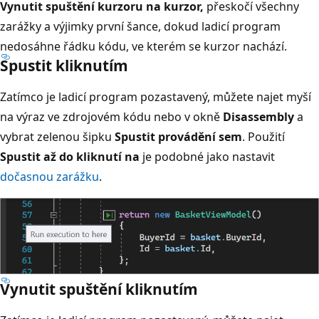
Vynutit spuštění kurzoru na kurzor,
přeskočí všechny
zarážky a výjimky první šance, dokud ladicí program
nedosáhne řádku kódu, ve kterém se kurzor nachází.
Spustit kliknutím
Zatímco je ladicí program pozastavený, můžete najet myší
na výraz ve zdrojovém kódu nebo v okně
Disassembly
a
vybrat zelenou šipku
Spustit provádění sem
. Použití
Spustit až do kliknutí na
je podobné jako nastavit
dočasnou zarážku
.
Vynutit spuštění kliknutím