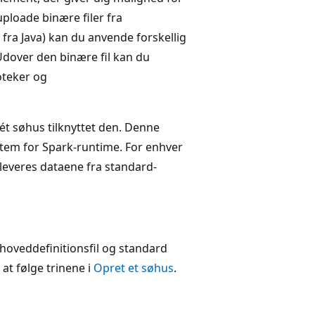
uploade binære filer fra
 fra Java) kan du anvende forskellig
Udover den binære fil kan du
oteker og
ét søhus tilknyttet den. Denne
tem for Spark-runtime. For enhver
, leveres dataene fra standard-
 hoveddefinitionsfil og standard
 at følge trinene i
Opret et søhus
.