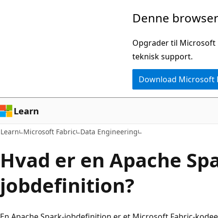
Spring
Denne browser 
til
hovedindhold
Opgrader til Microsoft
teknisk support.
Download Microsoft
Learn
Learn
Microsoft Fabric
Data Engineering
Hvad er en Apache Spa
jobdefinition?
En Apache Spark-jobdefinition er et Microsoft Fabric-kodee