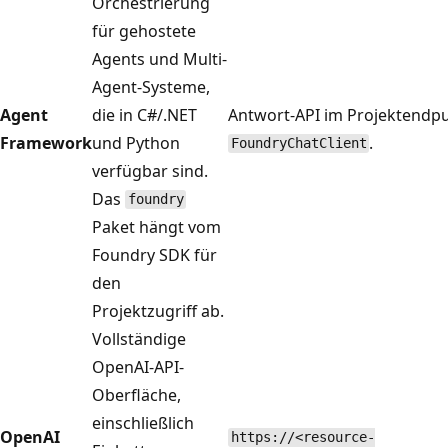
Orchestrierung
für gehostete
Agents und Multi-
Agent-Systeme,
Agent
die in C#/.NET
Antwort-API im Projektendp
Framework
und Python
.
FoundryChatClient
verfügbar sind.
Das
foundry
Paket hängt vom
Foundry SDK für
den
Projektzugriff ab.
Vollständige
OpenAI-API-
Oberfläche,
einschließlich
OpenAI
https://<resource-