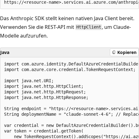
Das Anthropic SDK stellt keinen nativen Java Client bereit.
Verwenden Sie die REST-API mit
, um Claude-
HttpClient
Modelle aufzurufen.
Java
Kopieren
import com.azure.identity.DefaultAzureCredentialBuilder
import com.azure.core.credential.TokenRequestContext;

import java.net.URI;

import java.net.http.HttpClient;

import java.net.http.HttpRequest;

import java.net.http.HttpResponse;

String endpoint = "https://<resource-name>.services.ai
String deploymentName = "claude-sonnet-4-6"; // Replace
var credential = new DefaultAzureCredentialBuilder().bu
var token = credential.getToken(

    new TokenRequestContext().addScopes("https://ai.azu