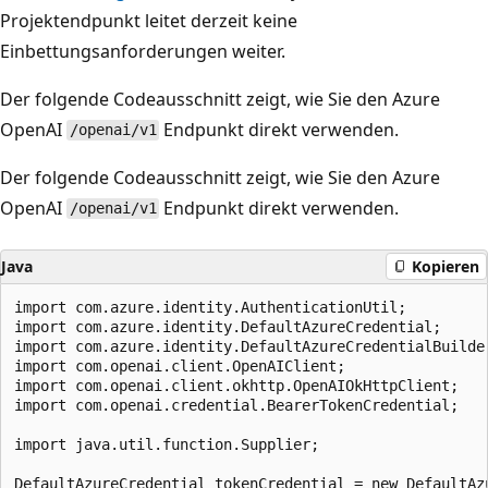
Projektendpunkt leitet derzeit keine
Einbettungsanforderungen weiter.
Der folgende Codeausschnitt zeigt, wie Sie den Azure
OpenAI
Endpunkt direkt verwenden.
/openai/v1
Der folgende Codeausschnitt zeigt, wie Sie den Azure
OpenAI
Endpunkt direkt verwenden.
/openai/v1
Java
Kopieren
import com.azure.identity.AuthenticationUtil;

import com.azure.identity.DefaultAzureCredential;

import com.azure.identity.DefaultAzureCredentialBuilder
import com.openai.client.OpenAIClient;

import com.openai.client.okhttp.OpenAIOkHttpClient;

import com.openai.credential.BearerTokenCredential;

import java.util.function.Supplier;

DefaultAzureCredential tokenCredential = new DefaultAzu