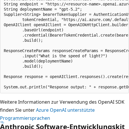
String endpoint = "https://<resource-name>.openai.azure
String deploymentName = "gpt-5.2";

Supplier<String> bearerTokenSupplier = AuthenticationUt
        tokenCredential, "https://ai.azure.com/.default
OpenAIClient openAIClient = OpenAIOkHttpClient.builder(
        .baseUrl(endpoint)

        .credential(BearerTokenCredential.create(bearer
        .build();

ResponseCreateParams responseCreateParams = ResponseCre
        .input("What is the speed of light?")

        .model(deploymentName) 

        .build();

Response response = openAIClient.responses().create(res
Weitere Informationen zur Verwendung des OpenAI SDK
finden Sie unter
Azure OpenAI unterstützte
Programmiersprachen
Anthropic Software-Entwicklungskit