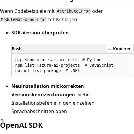
Wenn Codebeispiele mit
oder
AttributeError
fehlschlagen:
ModuleNotFoundError
SDK-Version überprüfen
:
Bash
Kopieren
pip show azure-ai-projects  # Python

npm list @azure/ai-projects  # JavaScript

Neuinstallation mit korrekten
Versionskennzeichnungen
: Siehe
Installationsbefehle in den einzelnen
Sprachabschnitten oben
OpenAI SDK