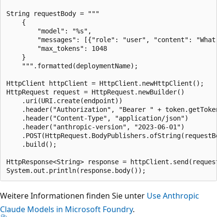
String requestBody = """

    {

        "model": "%s",

        "messages": [{"role": "user", "content": "What
        "max_tokens": 1048

    }

    """.formatted(deploymentName);

HttpClient httpClient = HttpClient.newHttpClient();

HttpRequest request = HttpRequest.newBuilder()

    .uri(URI.create(endpoint))

    .header("Authorization", "Bearer " + token.getToken
    .header("Content-Type", "application/json")

    .header("anthropic-version", "2023-06-01")

    .POST(HttpRequest.BodyPublishers.ofString(requestBo
    .build();

HttpResponse<String> response = httpClient.send(reques
Weitere Informationen finden Sie unter
Use Anthropic
Claude Models in Microsoft Foundry
.