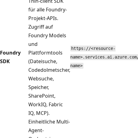
Thin-client SDK
für alle Foundry-
Projekt-APIs.
Zugriff auf
Foundry Models
und
https://<resource-
Foundry
Plattformtools
name>.services.ai.azure.com
SDK
(Dateisuche,
name>
Codedolmetscher,
Websuche,
Speicher,
SharePoint,
WorkIQ, Fabric
IQ, MCP).
Einheitliche Multi-
Agent-