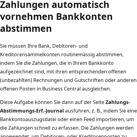
Zahlungen automatisch
vornehmen Bankkonten
abstimmen
Sie müssen Ihre Bank, Debitoren- und
Kreditorensammelkonten routinemässig abstimmen,
indem Sie die Zahlungen, die in Ihrem Bankkonto
aufgezeichnet sind, mit ihren entsprechenden offenen
(unbezahlten) Rechnungen und Gutschriften oder anderen
offenen Posten in Business Central ausgleichen.
Diese Aufgabe können Sie dann auf der Seite
Zahlungs-
Abstimmungs-Erf.-Journal
ausführen, z. B., indem Sie eine
Bankkontoauszugsdatei oder einen Feed importieren, um
die Zahlungen schnell zu erfassen. Die Zahlungen werden
angewendet, um Debitoren- oder Kreditorenposten zu