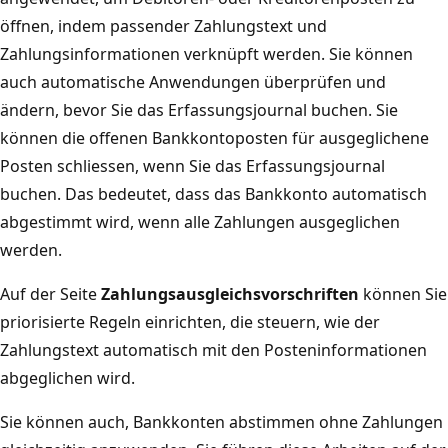
öffnen, indem passender Zahlungstext und
Zahlungsinformationen verknüpft werden. Sie können
auch automatische Anwendungen überprüfen und
ändern, bevor Sie das Erfassungsjournal buchen. Sie
können die offenen Bankkontoposten für ausgeglichene
Posten schliessen, wenn Sie das Erfassungsjournal
buchen. Das bedeutet, dass das Bankkonto automatisch
abgestimmt wird, wenn alle Zahlungen ausgeglichen
werden.
Auf der Seite
Zahlungsausgleichsvorschriften
können Sie
priorisierte Regeln einrichten, die steuern, wie der
Zahlungstext automatisch mit den Posteninformationen
abgeglichen wird.
Sie können auch, Bankkonten abstimmen ohne Zahlungen