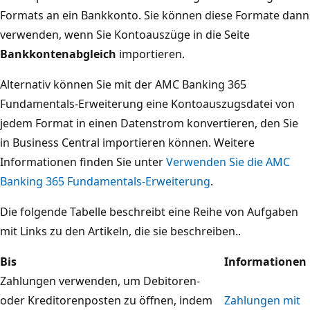
Formats an ein Bankkonto. Sie können diese Formate dann
verwenden, wenn Sie Kontoauszüge in die Seite
Bankkontenabgleich
importieren.
Alternativ können Sie mit der AMC Banking 365
Fundamentals-Erweiterung eine Kontoauszugsdatei von
jedem Format in einen Datenstrom konvertieren, den Sie
in Business Central importieren können. Weitere
Informationen finden Sie unter
Verwenden Sie die AMC
Banking 365 Fundamentals-Erweiterung
.
Die folgende Tabelle beschreibt eine Reihe von Aufgaben
mit Links zu den Artikeln, die sie beschreiben..
Bis
Informationen
Zahlungen verwenden, um Debitoren-
oder Kreditorenposten zu öffnen, indem
Zahlungen mit