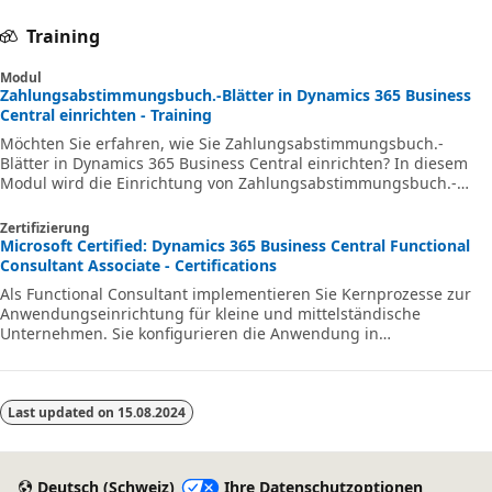
Training
Modul
Zahlungsabstimmungsbuch.-Blätter in Dynamics 365 Business
Central einrichten - Training
Möchten Sie erfahren, wie Sie Zahlungsabstimmungsbuch.-
Blätter in Dynamics 365 Business Central einrichten? In diesem
Modul wird die Einrichtung von Zahlungsabstimmungsbuch.-
Blättern behandelt. Außerdem wird erläutert, wie
Zahlungsausgleichsvorschriften geändert werden, um
Zertifizierung
Zahlungszeilen automatisch anzuwenden.
Microsoft Certified: Dynamics 365 Business Central Functional
Consultant Associate - Certifications
Als Functional Consultant implementieren Sie Kernprozesse zur
Anwendungseinrichtung für kleine und mittelständische
Unternehmen. Sie konfigurieren die Anwendung in
Zusammenarbeit mit dem Implementierungsteam, um dem
Unternehmen Verwaltbarkeit und Benutzerfreundlichkeit zu
bieten.
Last updated on
15.08.2024
Deutsch (Schweiz)
Ihre Datenschutzoptionen