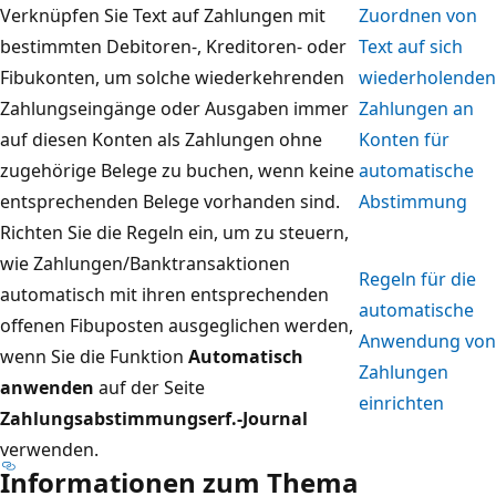
Verknüpfen Sie Text auf Zahlungen mit
Zuordnen von
bestimmten Debitoren-, Kreditoren- oder
Text auf sich
Fibukonten, um solche wiederkehrenden
wiederholenden
Zahlungseingänge oder Ausgaben immer
Zahlungen an
auf diesen Konten als Zahlungen ohne
Konten für
zugehörige Belege zu buchen, wenn keine
automatische
entsprechenden Belege vorhanden sind.
Abstimmung
Richten Sie die Regeln ein, um zu steuern,
wie Zahlungen/Banktransaktionen
Regeln für die
automatisch mit ihren entsprechenden
automatische
offenen Fibuposten ausgeglichen werden,
Anwendung von
wenn Sie die Funktion
Automatisch
Zahlungen
anwenden
auf der Seite
einrichten
Zahlungsabstimmungserf.-Journal
verwenden.
Informationen zum Thema