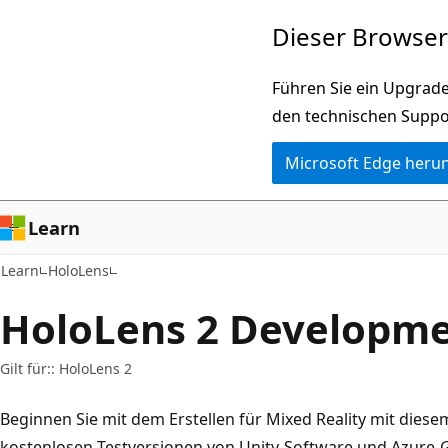
Zu
Dieser Browser 
Hauptinhalt
wechseln
Führen Sie ein Upgrade
den technischen Suppo
Microsoft Edge heru
Learn
Learn
HoloLens
HoloLens 2 Developme
Gilt für:: HoloLens 2
Beginnen Sie mit dem Erstellen für Mixed Reality mit dies
kostenlosen Testversionen von Unity-Software und Azure-