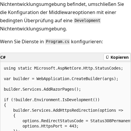
Nichtentwicklungsumgebung befindet, umschließen Sie
die Konfiguration der Middlewareoptionen mit einer
bedingten Überprüfung auf eine
Development
Nichtentwicklungsumgebung.
Wenn Sie Dienste in
konfigurieren:
Program.cs
C#
Kopieren
using static Microsoft.AspNetCore.Http.StatusCodes;

var builder = WebApplication.CreateBuilder(args);

builder.Services.AddRazorPages();

if (!builder.Environment.IsDevelopment())

{

    builder.Services.AddHttpsRedirection(options =>

    {

        options.RedirectStatusCode = Status308Permanent
        options.HttpsPort = 443;
