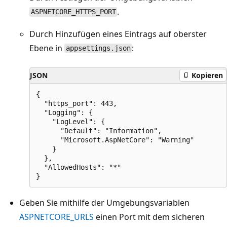
.
ASPNETCORE_HTTPS_PORT
Durch Hinzufügen eines Eintrags auf oberster
Ebene in
:
appsettings.json
JSON
Kopieren
{

  "https_port": 443,

  "Logging": {

    "LogLevel": {

      "Default": "Information",

      "Microsoft.AspNetCore": "Warning"

    }

  },

  "AllowedHosts": "*"

Geben Sie mithilfe der Umgebungsvariablen
ASPNETCORE_URLS
einen Port mit dem sicheren