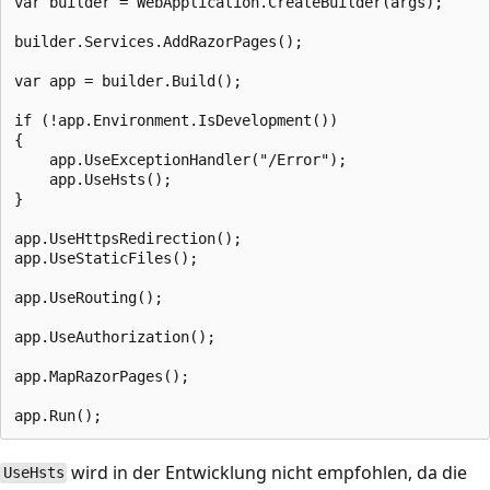
var builder = WebApplication.CreateBuilder(args);

builder.Services.AddRazorPages();

var app = builder.Build();

if (!app.Environment.IsDevelopment())

{

    app.UseExceptionHandler("/Error");

    app.UseHsts();

}

app.UseHttpsRedirection();

app.UseStaticFiles();

app.UseRouting();

app.UseAuthorization();

app.MapRazorPages();

wird in der Entwicklung nicht empfohlen, da die
UseHsts