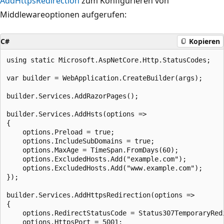
AddHttpsRedirection
zum Konfigurieren von
Middlewareoptionen aufgerufen:
C#
Kopieren
using static Microsoft.AspNetCore.Http.StatusCodes;

var builder = WebApplication.CreateBuilder(args);

builder.Services.AddRazorPages();

builder.Services.AddHsts(options =>

{

    options.Preload = true;

    options.IncludeSubDomains = true;

    options.MaxAge = TimeSpan.FromDays(60);

    options.ExcludedHosts.Add("example.com");

    options.ExcludedHosts.Add("www.example.com");

});

builder.Services.AddHttpsRedirection(options =>

{

    options.RedirectStatusCode = Status307TemporaryRedi
    options.HttpsPort = 5001;
