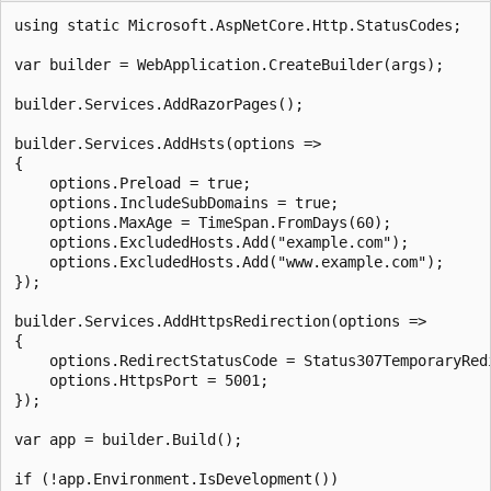
using static Microsoft.AspNetCore.Http.StatusCodes;

var builder = WebApplication.CreateBuilder(args);

builder.Services.AddRazorPages();

builder.Services.AddHsts(options =>

{

    options.Preload = true;

    options.IncludeSubDomains = true;

    options.MaxAge = TimeSpan.FromDays(60);

    options.ExcludedHosts.Add("example.com");

    options.ExcludedHosts.Add("www.example.com");

});

builder.Services.AddHttpsRedirection(options =>

{

    options.RedirectStatusCode = Status307TemporaryRedi
    options.HttpsPort = 5001;

});

var app = builder.Build();

if (!app.Environment.IsDevelopment())
