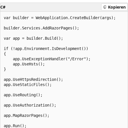
C#
Kopieren
var builder = WebApplication.CreateBuilder(args);

builder.Services.AddRazorPages();

var app = builder.Build();

if (!app.Environment.IsDevelopment())

{

    app.UseExceptionHandler("/Error");

    app.UseHsts();

}

app.UseHttpsRedirection();

app.UseStaticFiles();

app.UseRouting();

app.UseAuthorization();

app.MapRazorPages();
