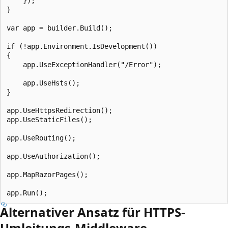
    });

}

var app = builder.Build();

if (!app.Environment.IsDevelopment())

{

    app.UseExceptionHandler("/Error");

    app.UseHsts();

}

app.UseHttpsRedirection();

app.UseStaticFiles();

app.UseRouting();

app.UseAuthorization();

app.MapRazorPages();

Alternativer Ansatz für HTTPS-
Umleitungs-Middleware