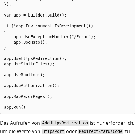
});

var app = builder.Build();

if (!app.Environment.IsDevelopment())

{

    app.UseExceptionHandler("/Error");

    app.UseHsts();

}

app.UseHttpsRedirection();

app.UseStaticFiles();

app.UseRouting();

app.UseAuthorization();

app.MapRazorPages();

Das Aufrufen von
ist nur erforderlich,
AddHttpsRedirection
um die Werte von
oder
zu
HttpsPort
RedirectStatusCode