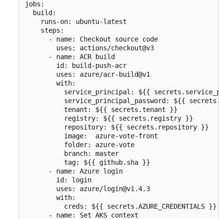
jobs:

  build:

    runs-on: ubuntu-latest

    steps:

      - name: Checkout source code 

        uses: actions/checkout@v3

      - name: ACR build

        id: build-push-acr

        uses: azure/acr-build@v1

        with:

          service_principal: ${{ secrets.service_p
          service_principal_password: ${{ secrets.
          tenant: ${{ secrets.tenant }}

          registry: ${{ secrets.registry }}

          repository: ${{ secrets.repository }}

          image:  azure-vote-front

          folder: azure-vote

          branch: master

          tag: ${{ github.sha }}

      - name: Azure login

        id: login

        uses: azure/login@v1.4.3

        with:

          creds: ${{ secrets.AZURE_CREDENTIALS }}

      - name: Set AKS context
