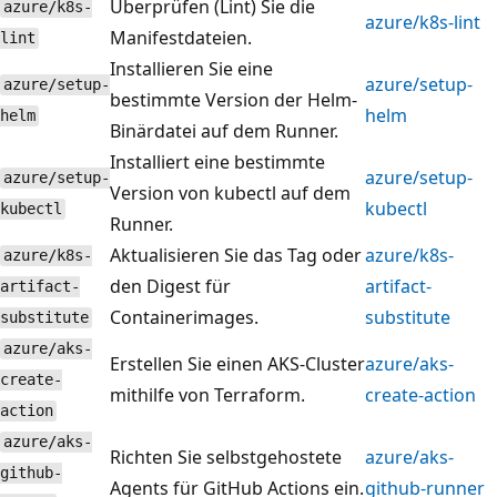
Überprüfen (Lint) Sie die
azure/k8s-
azure/k8s-lint
Manifestdateien.
lint
Installieren Sie eine
azure/setup-
azure/setup-
bestimmte Version der Helm-
helm
helm
Binärdatei auf dem Runner.
Installiert eine bestimmte
azure/setup-
azure/setup-
Version von kubectl auf dem
kubectl
kubectl
Runner.
Aktualisieren Sie das Tag oder
azure/k8s-
azure/k8s-
den Digest für
artifact-
artifact-
Containerimages.
substitute
substitute
azure/aks-
Erstellen Sie einen AKS-Cluster
azure/aks-
create-
mithilfe von Terraform.
create-action
action
azure/aks-
Richten Sie selbstgehostete
azure/aks-
github-
Agents für GitHub Actions ein.
github-runner