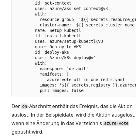
        id: set-context

        uses: azure/aks-set-context@v3

        with:

          resource-group: '${{ secrets.resource_gr
          cluster-name: '${{ secrets.cluster_name 
      - name: Setup kubectl

        id: install-kubectl

        uses: azure/setup-kubectl@v3

      - name: Deploy to AKS

        id: deploy-aks

        uses: Azure/k8s-deploy@v4

        with:

          namespace: 'default'

          manifests: |

             azure-vote-all-in-one-redis.yaml

          images: '${{ secrets.registry }}.azurecr
Der
-Abschnitt enthält das Ereignis, das die Aktion
on
auslöst. In der Beispieldatei wird die Aktion ausgelöst,
wenn eine Änderung in das Verzeichnis
azure-vote
gepusht wird.