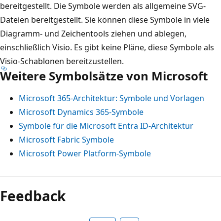
bereitgestellt. Die Symbole werden als allgemeine SVG-
u
Dateien bereitgestellt. Sie können diese Symbole in viele
b
Diagramm- und Zeichentools ziehen und ablegen,
n
einschließlich Visio. Es gibt keine Pläne, diese Symbole als
e
Visio-Schablonen bereitzustellen.
t
Weitere Symbolsätze von Microsoft
z
e
Microsoft 365-Architektur: Symbole und Vorlagen
n
Microsoft Dynamics 365-Symbole
.
Symbole für die Microsoft Entra ID-Architektur
E
Microsoft Fabric Symbole
i
Microsoft Power Platform-Symbole
n
S
u
Feedback
b
n