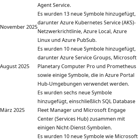
Agent Service.
i
Es wurden 13 neue Symbole hinzugefügt,
g
darunter Azure Kubernetes Service (AKS)-
t
November 2025
Netzwerkrichtlinie, Azure Local, Azure
e
Linux und Azure PubSub.
i
Es wurden 10 neue Symbole hinzugefügt,
n
darunter Azure Service Groups, Microsoft
v
August 2025
Planetary Computer Pro und Prometheus
i
sowie einige Symbole, die in Azure Portal
r
Hub-Umgebungen verwendet werden.
t
Es wurden sechs neue Symbole
u
hinzugefügt, einschließlich SQL Database
e
März 2025
Fleet Manager und Microsoft Engage
l
Center (Services Hub) zusammen mit
l
einigen Nicht-Dienst-Symbolen.
e
Es wurden 10 neue Symbole wie Microsoft
s