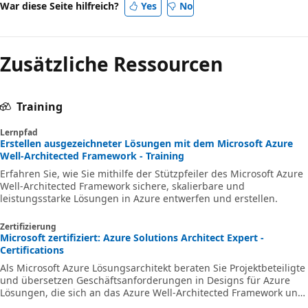
War diese Seite hilfreich?
Yes
No
e
t
z
Zusätzliche Ressourcen
e
n
Training
t
h
Lernpfad
Erstellen ausgezeichneter Lösungen mit dem Microsoft Azure
ä
Well-Architected Framework - Training
l
Erfahren Sie, wie Sie mithilfe der Stützpfeiler des Microsoft Azure
Well-Architected Framework sichere, skalierbare und
t
leistungsstarke Lösungen in Azure entwerfen und erstellen.
A
z
Zertifizierung
Microsoft zertifiziert: Azure Solutions Architect Expert -
u
Certifications
r
Als Microsoft Azure Lösungsarchitekt beraten Sie Projektbeteiligte
und übersetzen Geschäftsanforderungen in Designs für Azure
e
Lösungen, die sich an das Azure Well-Architected Framework und
A
Cloud Adoption Framework für Azure ausrichten.