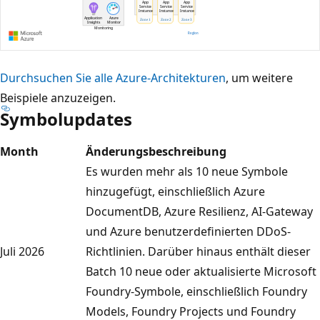
D
Durchsuchen Sie alle Azure-Architekturen
, um weitere
a
Beispiele anzuzeigen.
Symbolupdates
s
D
Month
Änderungsbeschreibung
i
Es wurden mehr als 10 neue Symbole
a
hinzugefügt, einschließlich Azure
g
DocumentDB, Azure Resilienz, AI-Gateway
r
und Azure benutzerdefinierten DDoS-
a
Juli 2026
Richtlinien. Darüber hinaus enthält dieser
m
Batch 10 neue oder aktualisierte Microsoft
m
Foundry-Symbole, einschließlich Foundry
z
Models, Foundry Projects und Foundry
e