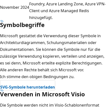
Foundry, Azure Landing Zone, Azure VPN-
N
November 2024
Client und Azure Managed Redis
e
hinzugefügt.
t
Symbolbegriffe
z
w
Microsoft gestattet die Verwendung dieser Symbole in
e
Architekturdiagrammen, Schulungsmaterialien oder
r
Dokumentationen. Sie können die Symbole nur für die
k
zulässige Verwendung kopieren, verteilen und anzeigen,
m
es sei denn, Microsoft erteilte explizite Berechtigungen.
i
Alle anderen Rechte behält sich Microsoft vor.
t
Ich stimme den obigen Bedingungen zu.
d
SVG-Symbole herunterladen
r
Verwenden in Microsoft Visio
e
i
Die Symbole werden nicht im Visio-Schablonenformat
S