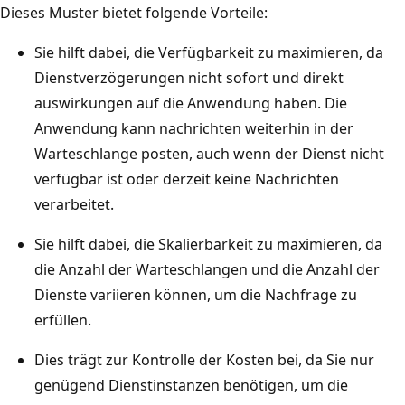
Dieses Muster bietet folgende Vorteile:
a
m
Sie hilft dabei, die Verfügbarkeit zu maximieren, da
m
Dienstverzögerungen nicht sofort und direkt
z
auswirkungen auf die Anwendung haben. Die
e
Anwendung kann nachrichten weiterhin in der
i
Warteschlange posten, auch wenn der Dienst nicht
g
verfügbar ist oder derzeit keine Nachrichten
t
verarbeitet.
,
Sie hilft dabei, die Skalierbarkeit zu maximieren, da
w
die Anzahl der Warteschlangen und die Anzahl der
i
Dienste variieren können, um die Nachfrage zu
e
erfüllen.
e
i
Dies trägt zur Kontrolle der Kosten bei, da Sie nur
n
genügend Dienstinstanzen benötigen, um die
e