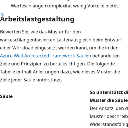
Warteschlangenkomplexität wenig Vorteile bietet.
R
a
Arbeitslastgestaltung
t
e
Bewerten Sie, wie das Muster für den
v
warteschlangenbasierten Lastenausgleich beim Entwurf
e
einer Workload eingesetzt werden kann, um die in den
r
Azure Well-Architected Framework-Säulen
behandelten
a
Ziele und Prinzipien zu berücksichtigen. Die folgende
r
Tabelle enthält Anleitungen dazu, wie dieses Muster die
b
Ziele jeder Säule unterstützt.
e
So unterstützt d
i
Säule
Muster die Säule
t
Der Ansatz, den d
e
Muster beschreib
t
Widerstandsfähig
.