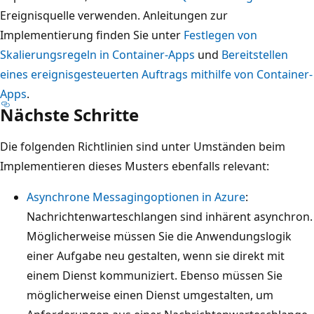
r
m
Ereignisquelle verwenden. Anleitungen zur
o
t
w
Implementierung finden Sie unter
Festlegen von
l
i
e
Skalierungsregeln in Container-Apps
und
Bereitstellen
e
k
i
eines ereignisgesteuerten Auftrags mithilfe von Container-
n
a
s
Apps
.
a
l
Nächste Schritte
e
u
g
n
f
Die folgenden Richtlinien sind unter Umständen beim
e
P
e
Implementieren dieses Musters ebenfalls relevant:
s
f
i
t
e
n
Asynchrone Messagingoptionen in Azure
:
a
i
e
Nachrichtenwarteschlangen sind inhärent asynchron.
p
l
z
Möglicherweise müssen Sie die Anwendungslogik
e
e
e
einer Aufgabe neu gestalten, wenn sie direkt mit
l
v
n
einem Dienst kommuniziert. Ebenso müssen Sie
t
o
t
möglicherweise einen Dienst umgestalten, um
e
n
r