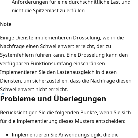
Anforderungen für eine durchschnittliche Last und
N
nicht die Spitzenlast zu erfüllen.
a
Note
c
h
Einige Dienste implementieren Drosselung, wenn die
r
Nachfrage einen Schwellenwert erreicht, der zu
i
Systemfehlern führen kann. Eine Drosselung kann den
c
verfügbaren Funktionsumfang einschränken.
h
Implementieren Sie den Lastenausgleich in diesen
t
Diensten, um sicherzustellen, dass die Nachfrage diesen
e
Schwellenwert nicht erreicht.
n
Probleme und Überlegungen
w
a
Berücksichtigen Sie die folgenden Punkte, wenn Sie sich
r
für die Implementierung dieses Musters entscheiden:
t
Implementieren Sie Anwendungslogik, die die
e