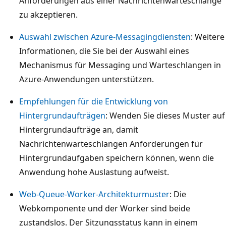
Anforderungen aus einer Nachrichtenwarteschlange
n
m
a
zu akzeptieren.
A
e
l
z
Auswahl zwischen Azure-Messagingdiensten
: Weitere
h
e
u
Informationen, die Sie bei der Auswahl eines
r
N
r
Mechanismus für Messaging und Warteschlangen in
e
a
e
Azure-Anwendungen unterstützen.
r
c
A
e
h
Empfehlungen für die Entwicklung von
p
n
r
Hintergrundaufträgen
: Wenden Sie dieses Muster auf
p
v
i
Hintergrundaufträge an, damit
S
e
c
Nachrichtenwarteschlangen Anforderungen für
e
r
h
Hintergrundaufgaben speichern können, wenn die
r
t
t
Anwendung hohe Auslastung aufweist.
v
i
e
i
k
Web-Queue-Worker-Architekturmuster
: Die
n
c
a
Webkomponente und der Worker sind beide
w
e
l
zustandslos. Der Sitzungsstatus kann in einem
a