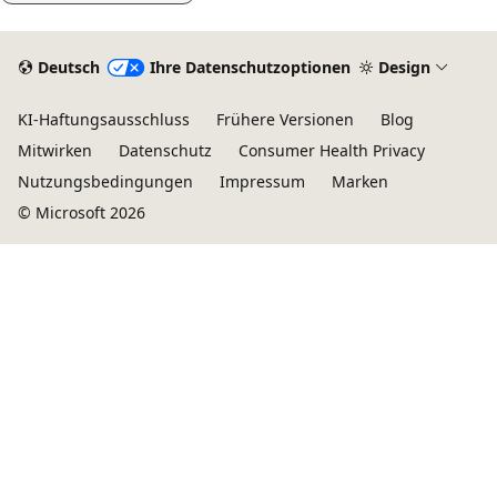
e
b
e
r
o
n
Deutsch
Ihre Datenschutzoptionen
Design
s
l
u
y
e
KI-Haftungsausschluss
Frühere Versionen
Blog
n
m
n
Mitwirken
Datenschutz
Consumer Health Privacy
a
b
a
Nutzungsbedingungen
Impressum
Marken
b
o
u
© Microsoft 2026
h
l
f
ä
.
e
n
E
i
g
i
n
i
n
e
g
i
S
v
g
e
o
e
r
n
d
v
e