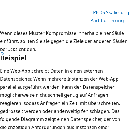
c
-
PE:05 Skalierun
h
Partitionierung
t
s
Wenn dieses Muster Kompromisse innerhalb einer Säule
.
einführt, sollten Sie sie gegen die Ziele der anderen Säulen
A
berücksichtigen.
u
Beispiel
f
Eine Web-App schreibt Daten in einen externen
d
Datenspeicher. Wenn mehrere Instanzen der Web-App
e
parallel ausgeführt werden, kann der Datenspeicher
r
möglicherweise nicht schnell genug auf Anfragen
l
reagieren, sodass Anfragen ein Zeitlimit überschreiten,
i
gedrosselt werden oder anderweitig fehlschlagen. Das
n
folgende Diagramm zeigt einen Datenspeicher, der von
k
gleichzeitigen Anforderungen aus Instanzen einer
e