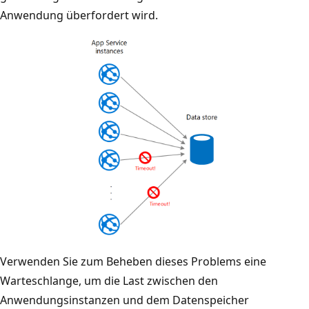
Anwendung überfordert wird.
n
S
e
i
t
e
v
e
r
w
e
i
s
I
Verwenden Sie zum Beheben dieses Problems eine
e
m
Warteschlange, um die Last zwischen den
n
D
Anwendungsinstanzen und dem Datenspeicher
e