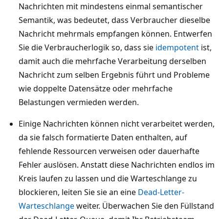
Nachrichten mit mindestens einmal semantischer
e
Semantik, was bedeutet, dass Verbraucher dieselbe
i
Nachricht mehrmals empfangen können. Entwerfen
n
Sie die Verbraucherlogik so, dass sie
idempotent
ist,
e
damit auch die mehrfache Verarbeitung derselben
m
Nachricht zum selben Ergebnis führt und Probleme
D
wie doppelte Datensätze oder mehrfache
i
Belastungen vermieden werden.
e
n
Einige Nachrichten können nicht verarbeitet werden,
s
da sie falsch formatierte Daten enthalten, auf
t
fehlende Ressourcen verweisen oder dauerhafte
e
Fehler auslösen. Anstatt diese Nachrichten endlos im
n
Kreis laufen zu lassen und die Warteschlange zu
t
blockieren, leiten Sie sie an eine
Dead-Letter-
k
Warteschlange
weiter. Überwachen Sie den Füllstand
o