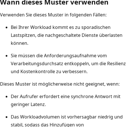
Wann dieses Muster verwenden
i
Verwenden Sie dieses Muster in folgenden Fällen:
n
e
Bei Ihrer Workload kommt es zu sporadischen
r
Lastspitzen, die nachgeschaltete Dienste überlasten
k
können.
o
n
Sie müssen die Anforderungsaufnahme vom
s
Verarbeitungsdurchsatz entkoppeln, um die Resilienz
i
und Kostenkontrolle zu verbessern.
s
Dieses Muster ist möglicherweise nicht geeignet, wenn:
t
e
Der Aufrufer erfordert eine synchrone Antwort mit
n
geringer Latenz.
t
Das Workloadvolumen ist vorhersagbar niedrig und
e
stabil, sodass das Hinzufügen von
n