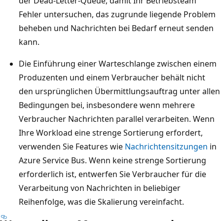
der Dead-Letter-Queue, damit Ihr Betriebsteam
p
Fehler untersuchen, das zugrunde liegende Problem
p
beheben und Nachrichten bei Bedarf erneut senden
e
kann.
l
Die Einführung einer Warteschlange zwischen einem
t
Produzenten und einem Verbraucher behält nicht
,
den ursprünglichen Übermittlungsauftrag unter allen
d
Bedingungen bei, insbesondere wenn mehrere
e
Verbraucher Nachrichten parallel verarbeiten. Wenn
r
Ihre Workload eine strenge Sortierung erfordert,
s
verwenden Sie Features wie
Nachrichtensitzungen
in
i
Azure Service Bus. Wenn keine strenge Sortierung
e
erforderlich ist, entwerfen Sie Verbraucher für die
m
Verarbeitung von Nachrichten in beliebiger
i
Reihenfolge, was die Skalierung vereinfacht.
t
e