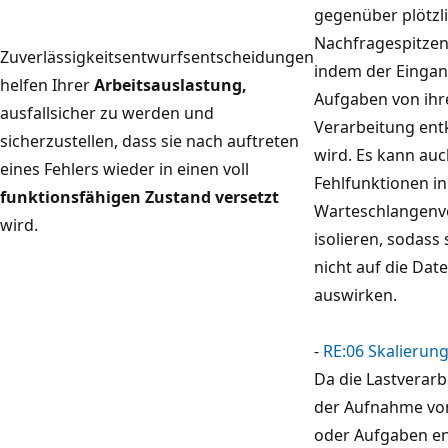
gegenüber plötzl
D
Nachfragespitzen
e
Zuverlässigkeitsentwurfsentscheidungen
indem der Einga
r
helfen Ihrer
Arbeitsauslastung,
Aufgaben von ihr
F
ausfallsicher zu werden und
Verarbeitung ent
l
sicherzustellen, dass sie nach auftreten
wird. Es kann au
u
eines Fehlers wieder in einen voll
Fehlfunktionen in
s
funktionsfähigen Zustand versetzt
Warteschlangenv
s
wird.
isolieren, sodass 
b
nicht auf die Da
e
auswirken.
w
e
-
RE:06 Skalierun
g
Da die Lastverar
t
der Aufnahme vo
s
oder Aufgaben en
i