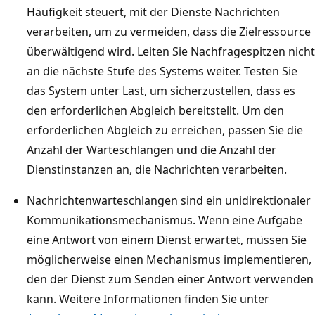
Häufigkeit steuert, mit der Dienste Nachrichten
s
verarbeiten, um zu vermeiden, dass die Zielressource
c
überwältigend wird. Leiten Sie Nachfragespitzen nicht
h
an die nächste Stufe des Systems weiter. Testen Sie
l
das System unter Last, um sicherzustellen, dass es
a
den erforderlichen Abgleich bereitstellt. Um den
n
erforderlichen Abgleich zu erreichen, passen Sie die
g
Anzahl der Warteschlangen und die Anzahl der
e
Dienstinstanzen an, die Nachrichten verarbeiten.
A
u
Nachrichtenwarteschlangen sind ein unidirektionaler
f
Kommunikationsmechanismus. Wenn eine Aufgabe
g
eine Antwort von einem Dienst erwartet, müssen Sie
a
möglicherweise einen Mechanismus implementieren,
b
den der Dienst zum Senden einer Antwort verwenden
e
kann. Weitere Informationen finden Sie unter
n