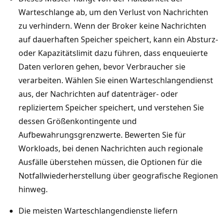
v
Warteschlange ab, um den Verlust von Nachrichten
a
zu verhindern. Wenn der Broker keine Nachrichten
r
auf dauerhaften Speicher speichert, kann ein Absturz-
i
oder Kapazitätslimit dazu führen, dass enqueuierte
a
Daten verloren gehen, bevor Verbraucher sie
b
verarbeiten. Wählen Sie einen Warteschlangendienst
l
aus, der Nachrichten auf datenträger- oder
e
repliziertem Speicher speichert, und verstehen Sie
r
dessen Größenkontingente und
R
Aufbewahrungsgrenzwerte. Bewerten Sie für
a
Workloads, bei denen Nachrichten auch regionale
t
Ausfälle überstehen müssen, die Optionen für die
e
Notfallwiederherstellung über geografische Regionen
v
hinweg.
o
Die meisten Warteschlangendienste liefern
n