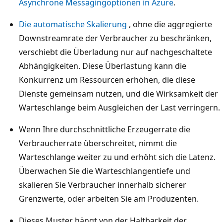
Asynchrone Messagingoptionen in Azure
.
a
Die automatische Skalierung
, ohne die aggregierte
n
Downstreamrate der Verbraucher zu beschränken,
f
verschiebt die Überladung nur auf nachgeschaltete
o
Abhängigkeiten. Diese Überlastung kann die
r
Konkurrenz um Ressourcen erhöhen, die diese
d
Dienste gemeinsam nutzen, und die Wirksamkeit der
e
Warteschlange beim Ausgleichen der Last verringern.
r
u
Wenn Ihre durchschnittliche Erzeugerrate die
n
Verbraucherrate überschreitet, nimmt die
g
Warteschlange weiter zu und erhöht sich die Latenz.
e
Überwachen Sie die Warteschlangentiefe und
n
skalieren Sie Verbraucher innerhalb sicherer
m
Grenzwerte, oder arbeiten Sie am Produzenten.
i
t
Dieses Muster hängt von der Haltbarkeit der