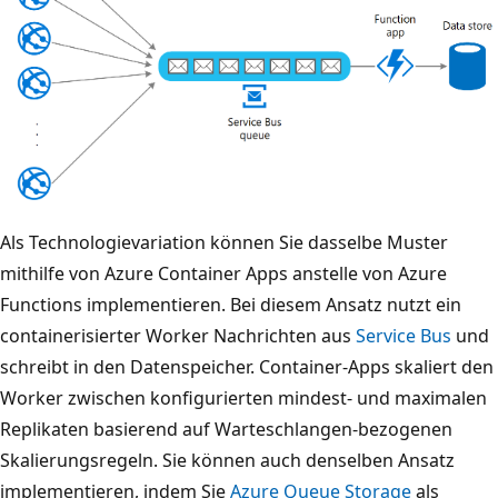
i
d
l
r
e
e
v
i
o
A
n
u
m
f
e
I
Als Technologievariation können Sie dasselbe Muster
g
h
m
mithilfe von Azure Container Apps anstelle von Azure
a
r
D
Functions implementieren. Bei diesem Ansatz nutzt ein
b
e
i
containerisierter Worker Nachrichten aus
Service Bus
und
e
r
a
schreibt in den Datenspeicher. Container-Apps skaliert den
n
e
g
Worker zwischen konfigurierten mindest- und maximalen
s
n
r
Replikaten basierend auf Warteschlangen-bezogenen
y
v
a
Skalierungsregeln. Sie können auch denselben Ansatz
m
e
m
implementieren, indem Sie
Azure Queue Storage
als
b