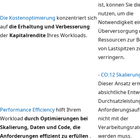
ist, können Sie d
c
nutzen, um die
h
Die Kostenoptimierung
konzentriert sich
Notwendigkeit ei
v
auf
die Erhaltung und Verbesserung
Überversorgung 
o
der
Kapitalrendite
Ihres Workloads.
Ressourcen zur B
n
von Lastspitzen z
l
verringern.
i
n
-
CO:12 Skalierun
k
Dieser Ansatz er
s
absichtliche Entw
n
Durchsatzleistung
a
Performance Efficiency
hilft Ihrem
Anforderungsau
c
Workload
durch Optimierungen bei
nicht mit der
h
Skalierung, Daten und Code, die
Verarbeitungsrate
r
Anforderungen effizient zu erfüllen
.
werden muss.
e