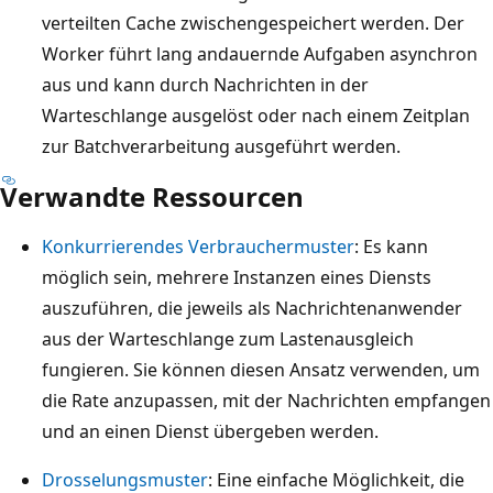
I
g
verteilten Cache zwischengespeichert werden. Der
r
n
e
Worker führt lang andauernde Aufgaben asynchron
t
s
s
aus und kann durch Nachrichten in der
e
t
t
Warteschlange ausgelöst oder nach einem Zeitplan
s
a
a
zur Batchverarbeitung ausgeführt werden.
c
n
p
h
Verwandte Ressourcen
z
e
l
s
l
a
Konkurrierendes Verbrauchermuster
: Es kann
y
t
n
möglich sein, mehrere Instanzen eines Diensts
m
e
g
auszuführen, die jeweils als Nachrichtenanwender
b
n
e
aus der Warteschlange zum Lastenausgleich
o
A
,
fungieren. Sie können diesen Ansatz verwenden, um
l
p
u
die Rate anzupassen, mit der Nachrichten empfangen
e
p
m
und an einen Dienst übergeben werden.
n
S
z
a
Drosselungsmuster
: Eine einfache Möglichkeit, die
e
u