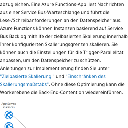
i
abzugleichen. Eine Azure Functions-App liest Nachrichten
i
a
aus einer Service Bus-Warteschlange und führt die
n
g
Lese-/Schreibanforderungen an den Datenspeicher aus.
z
r
Azure Functions können Instanzen basierend auf Service
e
a
Bus Backlog mithilfe der zielbasierten Skalierung innerhalb
l
m
Ihrer konfigurierten Skalierungsgrenzen skalieren. Sie
n
m
können auch die Einstellungen für die Trigger-Parallelität
e
z
anpassen, um den Datenspeicher zu schützen.
P
e
Anleitungen zur Implementierung finden Sie unter
f
i
"Zielbasierte Skalierung
" und
"Einschränken des
e
g
Skalierungsmaßstabs"
. Ohne diese Optimierung kann die
i
e
Workerebene die Back-End-Contention wiedereinführen.
l
n
e
P
v
f
o
e
n