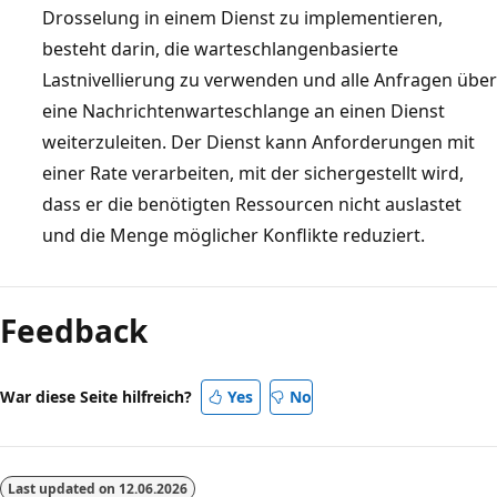
u
Drosselung in einem Dienst zu implementieren,
r
z
f
besteht darin, die warteschlangenbasierte
v
e
e
Lastnivellierung zu verwenden und alle Anfragen über
i
i
i
eine Nachrichtenwarteschlange an einen Dienst
c
g
n
weiterzuleiten. Der Dienst kann Anforderungen mit
e
e
D
einer Rate verarbeiten, mit der sichergestellt wird,
-
n
a
dass er die benötigten Ressourcen nicht auslastet
I
,
t
und die Menge möglicher Konflikte reduziert.
n
w
e
s
i
n
t
e
Feedback
s
a
A
p
n
u
e
z
War diese Seite hilfreich?
Yes
No
f
i
s
g
c
y
a
h
m
Last updated on
12.06.2026
b