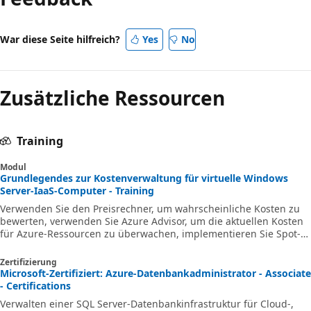
War diese Seite hilfreich?
Yes
No
Zusätzliche Ressourcen
Training
Modul
Grundlegendes zur Kostenverwaltung für virtuelle Windows
Server-IaaS-Computer - Training
Verwenden Sie den Preisrechner, um wahrscheinliche Kosten zu
bewerten, verwenden Sie Azure Advisor, um die aktuellen Kosten
für Azure-Ressourcen zu überwachen, implementieren Sie Spot-
VMs und Azure-Reservierungen, und beschreiben Sie die Vorteile
der Azure Hybrid-Lizenzierung.
Zertifizierung
Microsoft-Zertifiziert: Azure-Datenbankadministrator - Associate
- Certifications
Verwalten einer SQL Server-Datenbankinfrastruktur für Cloud-,