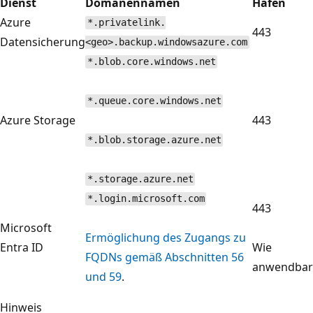
Dienst
Domänennamen
Hafen
Azure
*.privatelink.
443
Datensicherung
<geo>.backup.windowsazure.com
*.blob.core.windows.net
*.queue.core.windows.net
Azure Storage
443
*.blob.storage.azure.net
*.storage.azure.net
*.login.microsoft.com
443
Microsoft
Ermöglichung des Zugangs zu
Entra ID
Wie
FQDNs gemäß Abschnitten 56
anwendbar
und 59
.
Hinweis