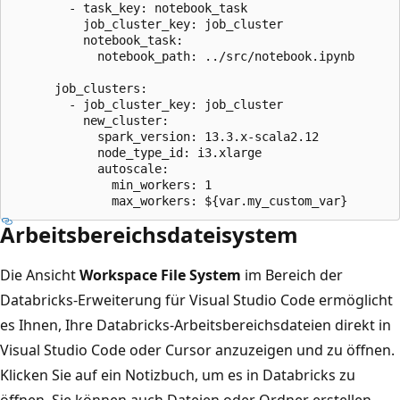
        - task_key: notebook_task

          job_cluster_key: job_cluster

          notebook_task:

            notebook_path: ../src/notebook.ipynb

      job_clusters:

        - job_cluster_key: job_cluster

          new_cluster:

            spark_version: 13.3.x-scala2.12

            node_type_id: i3.xlarge

            autoscale:

              min_workers: 1

Arbeitsbereichsdateisystem
Die Ansicht
Workspace File System
im Bereich der
Databricks-Erweiterung für Visual Studio Code ermöglicht
es Ihnen, Ihre Databricks-Arbeitsbereichsdateien direkt in
Visual Studio Code oder Cursor anzuzeigen und zu öffnen.
Klicken Sie auf ein Notizbuch, um es in Databricks zu
öffnen. Sie können auch Dateien oder Ordner erstellen