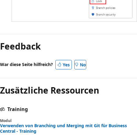
Lesemodus
deaktiviert
Feedback
War diese Seite hilfreich?
Yes
No
Zusätzliche Ressourcen
Training
Modul
Verwenden von Branching und Merging mit Git für Business
Central - Training