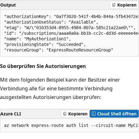
Output
Kopieren
"authorizationKey": "0a7f3020-541f-4b4b-844a-5fb43472e3
"authorizationUseStatus": "Available",

"etag": "W/\"010353d4-8955-4984-807a-585c21a22ae0\"",

"id": "/subscriptions/aaaa0a0a-bb1b-cc2c-dd3d-eeeeee4e
"name": "MyAuthorization1",

"provisioningState": "Succeeded",

So überprüfen Sie Autorisierungen
Mit dem folgenden Beispiel kann der Besitzer einer
Verbindung alle für eine bestimmte Verbindung
ausgestellten Autorisierungen überprüfen:
Azure CLI
Kopieren
Cloud Shell öffnen