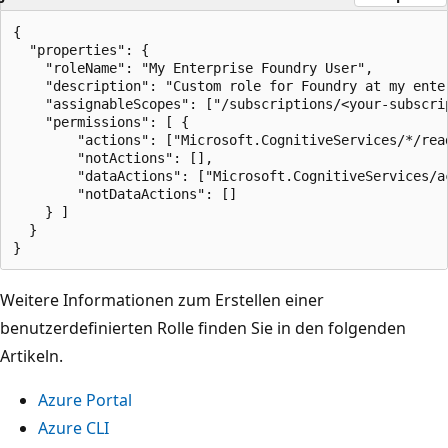
{

  "properties": {

    "roleName": "My Enterprise Foundry User",

    "description": "Custom role for Foundry at my ente
    "assignableScopes": ["/subscriptions/<your-subscrip
    "permissions": [ { 

        "actions": ["Microsoft.CognitiveServices/*/rea
        "notActions": [], 

        "dataActions": ["Microsoft.CognitiveServices/ac
        "notDataActions": []     

    } ]

  }

Weitere Informationen zum Erstellen einer
benutzerdefinierten Rolle finden Sie in den folgenden
Artikeln.
Azure Portal
Azure CLI