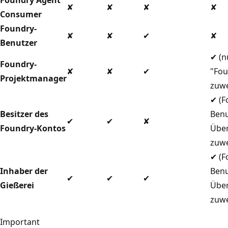
✘
✘
✘
✘
Consumer
Foundry-
✘
✘
✔
✘
Benutzer
✔ (n
Foundry-
✘
✘
✔
"Fou
Projektmanager
zuwe
✔ (F
Besitzer des
Benu
✔
✔
✘
Foundry-Kontos
Übe
zuwe
✔ (F
Inhaber der
Benu
✔
✔
✔
Gießerei
Übe
zuwe
Important