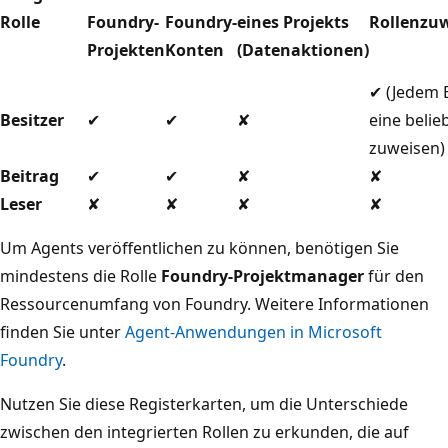
Rolle
Foundry-
Foundry-
eines Projekts
Rollenzu
Projekten
Konten
(Datenaktionen)
✔ (Jedem 
Besitzer
✔
✔
✘
eine belie
zuweisen)
Beitrag
✔
✔
✘
✘
Leser
✘
✘
✘
✘
Um Agents veröffentlichen zu können, benötigen Sie
mindestens die Rolle
Foundry-Projektmanager
für den
Ressourcenumfang von Foundry. Weitere Informationen
finden Sie unter
Agent-Anwendungen in Microsoft
Foundry
.
Nutzen Sie diese Registerkarten, um die Unterschiede
zwischen den integrierten Rollen zu erkunden, die auf