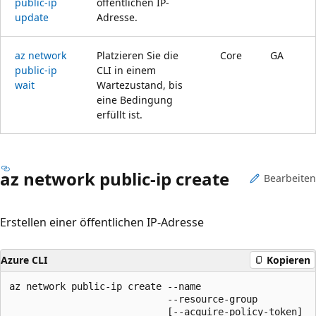
public-ip
öffentlichen IP-
update
Adresse.
az network
Platzieren Sie die
Core
GA
public-ip
CLI in einem
wait
Wartezustand, bis
eine Bedingung
erfüllt ist.
az network public-ip create
Bearbeiten
Erstellen einer öffentlichen IP-Adresse
Azure CLI
Kopieren
az network public-ip create --name

                            --resource-group

                            [--acquire-policy-token]
