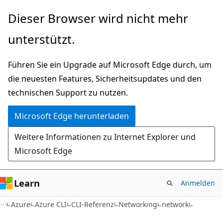
Zu
Zur
Dieser Browser wird nicht mehr
Hauptinhalt
Seitennavigation
unterstützt.
wechseln
springen
Führen Sie ein Upgrade auf Microsoft Edge durch, um
die neuesten Features, Sicherheitsupdates und den
technischen Support zu nutzen.
Microsoft Edge herunterladen
Weitere Informationen zu Internet Explorer und
Microsoft Edge
Learn
Anmelden
Azure
Azure CLI
CLI-Referenz
Networking
network