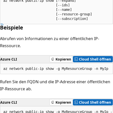
az network public-ip show [--expand]

                          [--ids]

                          [--name]

                          [--resource-group]

                          [--subscription]
Beispiele
Abrufen von Informationen zu einer öffentlichen IP-
Ressource.
Azure CLI
Kopieren
Cloud Shell öffnen
az network public-ip show -g MyResourceGroup -n MyIp
Rufen Sie den FQDN und die IP-Adresse einer öffentlichen
IP-Ressource ab.
Azure CLI
Kopieren
Cloud Shell öffnen
az network public-ip show -g MyResourceGroup -n MyIp -