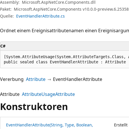
Assembly:
Microsoft.AspNetCore.Components.dll
Paket:
Microsoft.AspNetCore.Components v10.0.0-preview.6.25358
Quelle:
EventHandlerAttribute.cs
Ordnet einem Ereignisattributenamen einen Ereignisargum
C#
[System.AttributeUsage(System.AttributeTargets.Class, 
public sealed class EventHandlerAttribute : Attribute
Vererbung
Attribute
EventHandlerAttribute
Attribute
AttributeUsageAttribute
Konstruktoren
EventHandlerAttribute(String, Type, Boolean,
Erstellt