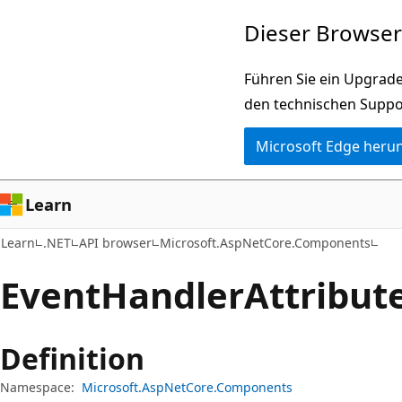
Zu
Zur
Dieser Browser 
Hauptinhalt
Seitennavigation
wechseln
springen
Führen Sie ein Upgrade
den technischen Suppo
Microsoft Edge heru
Learn
Learn
.NET
API browser
Microsoft.AspNetCore.Components
Event
Handler
Attribut
Definition
Namespace:
Microsoft.AspNetCore.Components