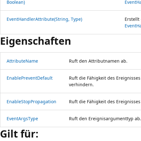
Boolean)
EventHa
EventHandlerAttribute(String, Type)
Erstellt
EventHa
Eigenschaften
AttributeName
Ruft den Attributnamen ab.
EnablePreventDefault
Ruft die Fähigkeit des Ereignisse
verhindern.
EnableStopPropagation
Ruft die Fähigkeit des Ereignisse
EventArgsType
Ruft den Ereignisargumenttyp ab
Gilt für: