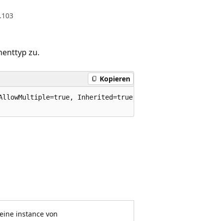
.103
enttyp zu.
Kopieren
AllowMultiple=true, Inherited=true)]

 eine instance von